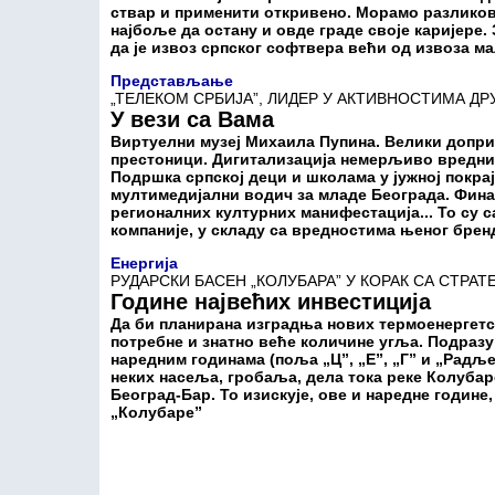
ствар и применити откривено. Морамо разликов
најбоље да остану и овде граде своје каријере.
да је извоз српског софтвера већи од извоза м
Представљање
„ТЕЛЕКОМ СРБИЈА”, ЛИДЕР У АКТИВНОСТИМА 
У вези са Вама
Виртуелни музеј Михаила Пупина. Велики допри
престоници. Дигитализација немерљиво вредни
Подршка српској деци и школама у јужној покрај
мултимедијални водич за младе Београда. Фин
регионалних културних манифестација... То су 
компаније, у складу са вредностима њеног бре
Енергија
РУДАРСКИ БАСЕН „КОЛУБАРА” У КОРАК СА СТР
Године највећих инвестиција
Да би планирана изградња нових термоенергетс
потребне и знатно веће количине угља. Подразу
наредним годинама (поља „Ц”, „Е”, „Г” и „Радљ
неких насеља, гробаља, дела тока реке Колубар
Београд-Бар. То изискује, ове и наредне године,
„Колубаре”