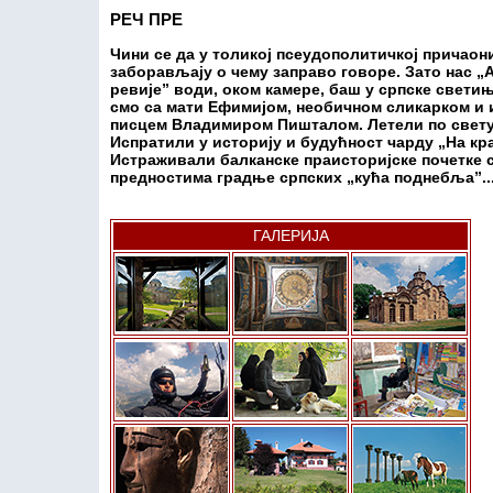
РЕЧ ПРЕ
Чини се да у толикој псеудополитичкој причао
заборављају о чему заправо говоре. Зато нас 
ревије” води, оком камере, баш у српске свети
смо са мати Ефимијом, необичном сликарком и и
писцем Владимиром Пишталом. Летели по свету
Испратили у историју и будућност чарду „На кр
Истраживали балканске праисторијске почетке с
предностима градње српских „кућа поднебља”...
ГАЛЕРИЈА