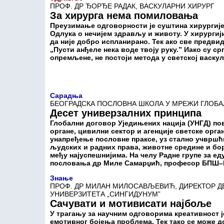
ПРОФ. ДР ЂОРЂЕ РАДАК, ВАСКУЛАРНИ ХИРУРГ
За хирурга нема помиловања
Преузимање одговорности је суштина хирургије.
Одлука о нечијем здрављу и животу. У хирургији 
да није добро испланирано. Тек ако све предв
„Пусти анђеле нека воде твоју руку.” Иако су с
опремљене, не постоји метода у светској васкул
Сарадња
БЕОГРАДСКА ПОСЛОВНА ШКОЛА У МРЕЖИ ГЛОБА
Десет универзалних принципа
Глобални договор Уједињених нација (УНГД) пов
органе, цивилни сектор и агенције светске орган
унапређење пословне праксе, уз стално учвршћ
људских и радних права, животне средине и бо
међу најуспешнијима. На челу Радне групе за е
пословања др Миле Самарџић, професор БПШ
Знање
ПРОФ. ДР МИЛАН МИЛОСАВЉЕВИЋ, ДИРЕКТОР Д
УНИВЕРЗИТЕТА „СИНГИДУНУМ”
Сачувати и мотивисати најбоље
У трагању за научним одговорима креативност је
емотивног бојења проблема. Тек тако се може д