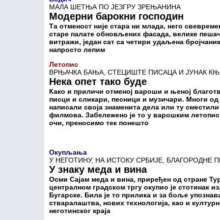
МАЛА ШЕТЊА ПО ЈЕЗГРУ ЗРЕЊАНИНА
Модерни барокни господин
Та отменост није стара ни млада, него свевреме
старе палате обновљених фасада, велике пешачк
витражи, један сат са четири удаљена бројчаника
напросто лепим
Летопис
ВРЊАЧКА БАЊА, СТЕЦИШТЕ ПИСАЦА И ЈУНАК К
Нека опет тако буде
Како и приличи отменој вароши и њеној благотв
писци и сликари, песници и музичари. Многи о
написали своја знаменита дела или ту сместили
филмова. Забележено је то у варошким летописи
очи, преносимо тек понешто
Окупљања
У НЕГОТИНУ, НА ИСТОКУ СРБИЈЕ, БЛАГОРОДНЕ
У знаку меда и вина
Осми Сајам меда и вина, приређен од стране Ту
централном градском тргу окупио је стотинак из
Бугарске. Била је то прилика и за боље упозна
стваралаштва, нових технологија, као и култур
неготинског краја