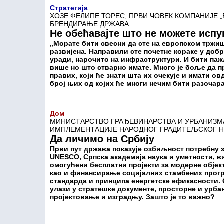
Стратегија
ХОЗЕ ФЕЛИПЕ ТОРЕС, ПРВИ ЧОВЕК КОМПАНИЈЕ 
БРЕНДИРАЊЕ ДРЖАВА
Не обећавајте што не можете испу
„Морате бити свесни да сте на европском тржишт
развијена. Направили сте почетне кораке у добр
уради, нарочито на инфраструктури. И бити па
више но што стварно имате. Много је боље да п
правих, који ће знати шта их очекује и имати ов
број њих од којих ће многи нечим бити разочар
Дом
МИНИСТАРСТВО ГРАЂЕВИНАРСТВА И УРБАНИЗМ
ИМПЛЕМЕНТАЦИЈЕ НАРОДНОГ ГРАДИТЕЉСКОГ 
Да личимо на Србију
Први пут држава показује озбиљност потребну з
UNESCO, Српска академија наука и уметности, в
омогућени бесплатни пројекти за модерне објек
као и финансирање социјалних стамбених прогр
стандарда и принципа енергетске ефикасности.
улази у стратешке документе, просторне и урба
пројектовање и изградњу. Зашто је то важно?