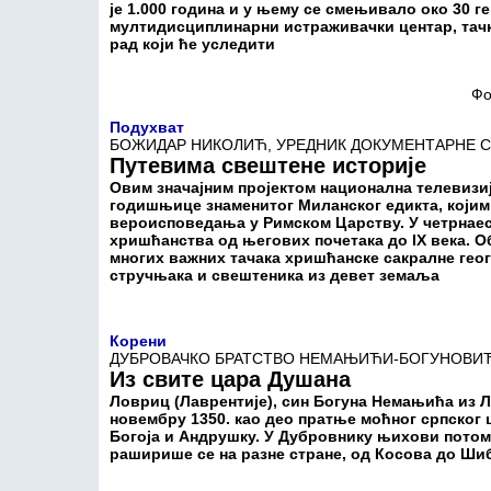
је 1.000 година и у њему се смењивало око 30 г
мултидисциплинарни истраживачки центар, тачк
рад који ће уследити
Фо
Подухват
БОЖИДАР НИКОЛИЋ, УРЕДНИК ДОКУМЕНТАРНЕ СЕР
Путевима свештене историје
Овим значајним пројектом национална телевизи
годишњице знаменитог Миланског едикта, којим
вероисповедања у Римском Царству. У четрнаест
хришћанства од његових почетака до IX века. 
многих важних тачака хришћанске сакралне геог
стручњака и свештеника из девет земаља
Корени
ДУБРОВАЧКО БРАТСТВО НЕМАЊИЋИ-БОГУНОВИЋ
Из свите цара Душана
Ловриц (Лаврентије), син Богуна Немањића из Л
новембру 1350. као део пратње моћног српског 
Богоја и Андрушку. У Дубровнику њихови потом
раширише се на разне стране, од Косова до Ши