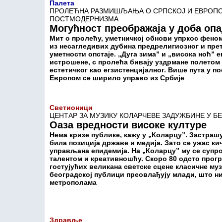
Палета
ПРОЛЕЋНА РАЗМИШЉАЊА О СРПСКОЈ И ЕВРОПС
ПОСТМОДЕРНИЗМА
Могућност преображаја у доба оп
Мит о пролећу, уметничкој обнови упркос фено
из несагледивих дубина предрелигиозног и пре
уметности опстаје. „Дуга зима” и „висока ноћ” 
истрошене, с пролећа бивају уздрмане полетом
естетичког као егзистенцијалног. Више пута у п
Европом се ширило управо из Србије
Светионици
ЦЕНТАР ЗА МУЗИКУ КОЛАРЧЕВЕ ЗАДУЖБИНЕ У Б
Оаза вредности високе културе
Нема кризе публике, кажу у „Коларцу”. Застрашу
била позиција државе и медија. Зато се ужас ки
управљана епидемија. На „Коларцу” му се супро
талентом и креативношћу. Скоро 80 одсто прогр
гостујућих великана светске сцене класичне му
београдској публици преовлађују млади, што ни
метрополама
Здравље