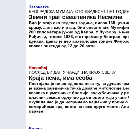
Загонетке
БЕОГРАДСКА МУМИЈА, СТО ДВАДЕСЕТ ПЕТ ГОДИ
Земни траг свештеника Несмина
Био је стар око педесет година, висок 165 центи
храму, а он, као и отац, био свештеник. Мумифи
200 километара јужно од Каира. У Луксору је ње
Риђички, године 1888, и отпремио у Београд, пр
Дунава. Данас је део археолошке збирке Филоз
сваког викенда од 12 до 20 сати
Испраћај
ПОСЛЕДЊИ ДАН У ЧАРДИ „НА КРАЈУ СВЕТА”
Краја нема, има сеоба
Постојала је више од пола века ту, на дунавско
је важна заједничка тачка домаће митологије Бе
песника и уметничке боемије, заљубљеника у рек
власник земље одлучио да од овога маја укине Ч
окупила нас је да испричамо најважнију причу о 
померићемо крај света на неко друго место. Али
овакве
Водич