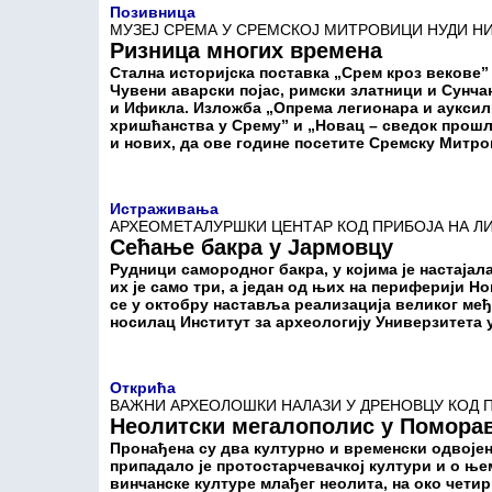
Позивница
МУЗЕЈ СРЕМА У СРЕМСКОЈ МИТРОВИЦИ НУДИ Н
Ризница многих времена
Стална историјска поставка „Срем кроз векове”
Чувени аварски појас, римски златници и Сунча
и Ификла. Изложба „Опрема легионара и ауксил
хришћанства у Срему” и „Новац – сведок прошло
и нових, да ове године посетите Сремску Митр
Истраживања
АРХЕОМЕТАЛУРШКИ ЦЕНТАР КОД ПРИБОЈА НА Л
Сећање бакра у Јармовцу
Рудници самородног бакра, у којима је настајала
их је само три, а један од њих на периферији Н
се у октобру наставља реализација великог међу
носилац Институт за археологију Универзитета 
Открића
ВАЖНИ АРХЕОЛОШКИ НАЛАЗИ У ДРЕНОВЦУ КОД 
Неолитски мегалополис у Помора
Пронађена су два културно и временски одвојена
припадало је протостарчевачкој култури и о њем
винчанске културе млађег неолита, на око чети