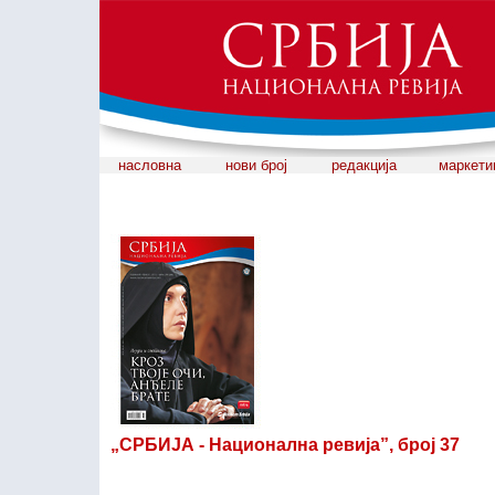
насловна
нови број
редакција
маркети
„СРБИЈА - Национална ревија”, број 37