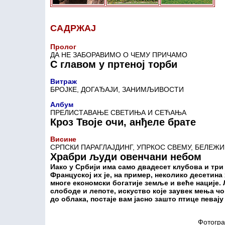
САДРЖАЈ
Пролог
ДА НЕ ЗАБОРАВИМО О ЧЕМУ ПРИЧАМО
С главом у пртеној торби
Витраж
БРОЈКЕ, ДОГАЂАЈИ, ЗАНИМЉИВОСТИ
Албум
ПРЕЛИСТАВАЊЕ СВЕТИЊА И СЕЋАЊА
Кроз Твоје очи, анђеле брате
Висине
СРПСКИ ПАРАГЛАЈДИНГ, УПРКОС СВЕМУ, БЕЛЕЖИ
Храбри људи овенчани небом
Иако у Србији има само двадесет клубова и три 
Француској их је, на пример, неколико десетин
многе економски богатије земље и веће нације. 
слободе и лепоте, искуство које заувек мења чо
до облака, постаје вам јасно зашто птице певају
Фотогра