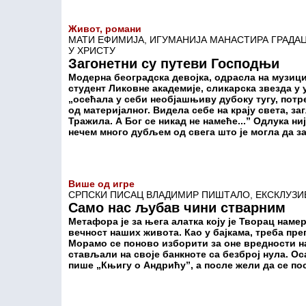
Живот, романи
МАТИ ЕФИМИЈА, ИГУМАНИЈА МАНАСТИРА ГРАДА
У ХРИСТУ
Загонетни су путеви Господњи
Модерна београдска девојка, одрасла на музици
студент Ликовне академије, сликарска звезда у 
„осећала у себи необјашњиву дубоку тугу, потр
од материјалног. Видела себе на крају света, заг
Тражила. А Бог се никад не намеће...” Одлука ни
нечем много дубљем од свега што је могла да з
Више од игре
СРПСКИ ПИСАЦ ВЛАДИМИР ПИШТАЛО, ЕКСКЛУЗИВ
Само нас љубав чини стварним
Метафора је за њега алатка коју је Творац наме
вечност наших живота. Као у бајкама, треба пре
Морамо се поново изборити за оне вредности на
стављали на своје банкноте са безброј нула. Ос
пише „Књигу о Андрићу”, а после жели да се п