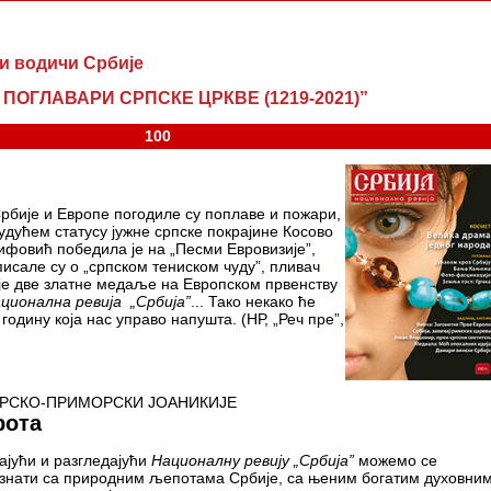
и водичи Србије
 ПОГЛАВАРИ СРПСКЕ ЦРКВЕ (1219-2021)”
100
рбије и Европе погодиле су поплаве и пожари,
удућем статусу јужне српске покрајине Косово
ифовић победила је на „Песми Евровизије”,
писале су о „српском тениском чуду”, пливач
је две златне медаље на Европском првенству
ционална ревија
„
Србија
”
... Тако некако ће
годину која нас управо напушта. (НР, „Реч пре”,
РСКО-ПРИМОРСКИ ЈОАНИКИЈЕ
рота
ајући и разгледајући
Националну ревију
„
Србија
”
можемо се
знати са природним љепотама Србије, са њеним богатим духовни