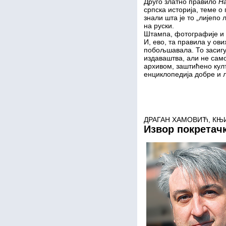
Друго златно правило
Н
српска историја, теме о
знали шта је то „лијепо
на руски.
Штампа, фотографије и 
И, ево, та правила у ови
побољшавала. То засигу
издаваштва, али не само
архивом, заштићено култ
енциклопедија добре и л
ДРАГАН ХАМОВИЋ, КЊ
Извор покретачк