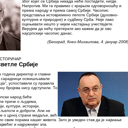
због којег се Србија никада неће постидети, нигде.
Напротив. Ми га правимо с крајњом одговорношћу и
према народу и према самој Србији. Часопис
представља истовремено лепоте Србије (духовно-
културне и природне) и судбину Срба. Није лако
оцењивати нешто у чијем настајању учествујете.
Верујем да нећу претерати ако кажем да је ово
најсрпскији часопис данас.
(Београд, Кнез-Михаилова, 4. јануар 2008
ИСТОРИЧАР
светле Србије
к година директор и главни
и сарадници осмишљавали
ија”
, успоставили су правила
ину бројева нису одступили. То
рпски народ биће
пе приче о људима,
и, култури, историји,
о љепоти и доброти. Али не
че о црној страни медаље, већ
ло свим порама нашег живота. Зато је уведен став да је најмање
ајвећег и најружнијег зла.