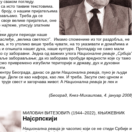
у сваком погледу.
са исто таквим текстовима.
м броју, о нашим пријатељима
орављамо. Треба да се
 своје велике пријатеље, оне
 најтеже, уписују златним
.
неки други периоди наше
наслеђе, „велика светлост”. Имамо споменике из тог раздобља, не
ка, и то утолико више треба чувати, на то указивати и домаћима и
а и огњишта нашег духа, наше културе. Пропадају не само мали
ко су заборавни. Једна од важних улога
Националне ревије „Србија
аље заборављање; да из заборава пробуди вредности које су тамо
 смо привремено изгубили територије и државу, дух и духовни
ти.
 центру Београда, данас се дели
Национална ревија
, пуно је људи
ци. Дели се као нафора, као лек. И треба. Засути смо црном и
трује свест и загорчава живот. А
Национална ревија
је лек и
(Београд, Кнез-Михаилова, 4. јануар 2008
МИЛОВАН ВИТЕЗОВИЋ (1944–2022), КЊИЖЕВНИК
Најсрпскији
Национална ревија
је часопис који се не стиди Србије и