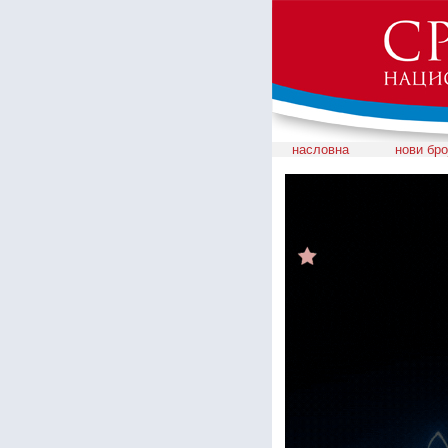
насловна
нови бро