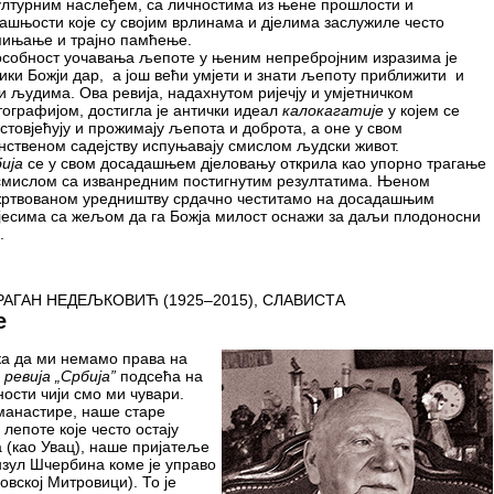
ултурним наслеђем, са личностима из њене прошлости и
ашњости које су својим врлинама и дјелима заслужиле често
ињање и трајно памћење.
собност уочавања љепоте у њеним непребројним изразима је
ики Божји дар, а још већи умјети и знати љепоту приближити и
и људима. Ова ревија, надахнутом ријечју и умјетничком
ографијом, достигла је антички идеал
калокагатије
у којем се
стовјећују и прожимају љепота и доброта, а оне у свом
нственом садејству испуњавају смислом људски живот.
ија
се у свом досадашњем дјеловању открила као упорно трагање
смислом са изванредним постигнутим резултатима. Њеном
ртвованом уредништву срдачно честитамо на досадашњим
јесима са жељом да га Божја милост оснажи за даљи плодоносни
.
РАГАН НЕДЕЉКОВИЋ (1925–2015), СЛАВИСТА
е
ка да ми немамо права на
ревија „Србија”
подсећа на
ости чији смо ми чувари.
манастире, наше старе
лепоте које често остају
 (као Увац), наше пријатеље
онзул Шчербина коме је управо
овској Митровици). То je