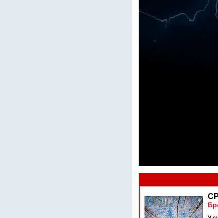
СР
Бр