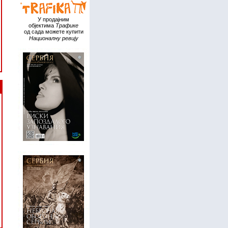
У продајним
објектима
Трафике
од сада можете купити
Националну ревију