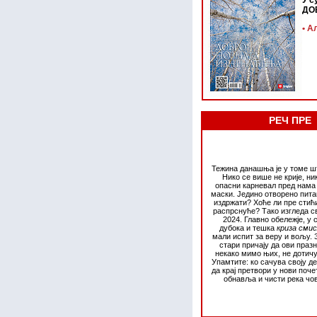
У с
ДО
• А
РЕЧ ПРЕ
Тежина данашња је у томе што
Нико се више не крије, ни
опасни карневал пред нама 
маски. Једино отворено пита
издржати? Хоће ли пре стић
распрснуће? Тако изгледа с
2024. Главно обележје, у 
дубока и тешка
криза сми
мали испит за веру и вољу. 
стари причају да ови праз
некако мимо њих, не дотичу
Упамтите: ко сачува своју д
да крај претвори у нови поче
обнавља и чисти река чо