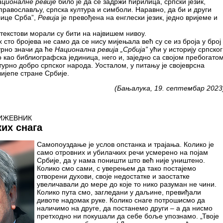
ационалне ревије
било је да се задржи ћирилица, српски језик,
 православљу, српска култура и симболи. Наравно, да би и други
 лице Срба”,
Ревија
је превођена на енглески језик, једно вријеме и
текстови морали су бити на највишем нивоу.
х сто бројева не само да се нису мијењала већ су се из броја у број
рно значи да ће
Национална ревија „Србија”
ући у историју српског
 као библиографска јединица, него и, заједно са својом пребогато
урно добро српског народа. Уосталом, у питању је својеврсна
ијепе стране Србије.
(Бањалука, 19. септембар 2023
ИЖЕВНИК
их снага
Самопоуздање је услов опстанка и трајања. Колико је
само отровних и убилачких речи усмерено на појам
Србије, да у нама поништи што већ није уништено.
Колико смо сами, с уверењем да тако постајемо
отворени духови, своје недостатке и заостатке
увеличавали до мере до које то нико разуман не чини.
Колико пута смо, загледани у даљине, превиђали
дивоте надомак руке. Колико снаге потрошисмо да
наличимо на друге, да постанемо други – а да нисмо
претходно ни покушали да себе боље упознамо. „Твоје