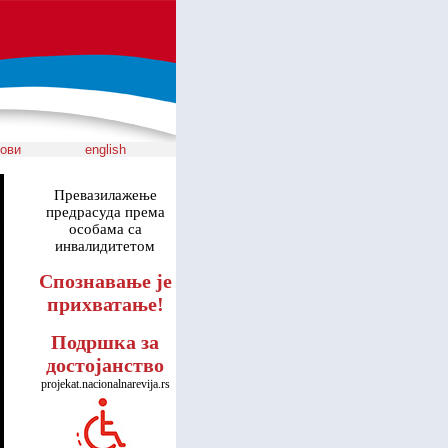
ови
english
Превазилажење
предрасуда према
особама са
инвалидитетом
Спознавање је
прихватање!
Подршка за
достојанство
projekat.nacionalnarevija.rs