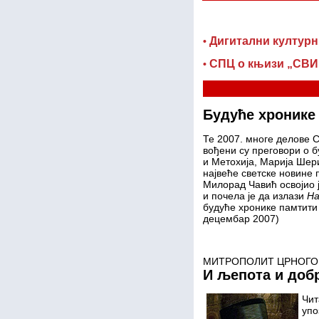
Дигитални културн
•
СПЦ о књизи „СВИ
•
Будуће хронике
Те 2007. многе делове С
вођени су преговори о б
и Метохија, Марија Шер
највеће светске новине 
Милорад Чавић освојио 
и почела је да излази
На
будуће хронике памтити 
децембар 2007)
МИТРОПОЛИТ ЦРНОГО
И љепота и доб
Чит
упо