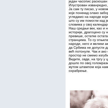
један часопис раскошан 
Илустрован изванредно, 
Ја сам ту писао, у ново
које понекад олако заб
угледамо на народе који
што су им помогли кад је
словима у свој календар
Наш средњи век, као и 
историје, драгоцено су 
превише, остатке остата
странцима. То су огњил
народи, него и велики а
да Србима не допусти д
већ потонуле. Чак и ако
простор не смемо изгуби
Видите, овде, на тргу у
дошло по овој голомрази
жутом штампом која нам 
охрабрење.