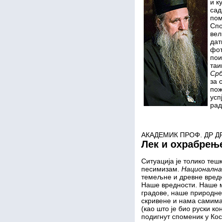
и к
сад
пом
Спо
вел
дат
фот
пои
таи
Срб
за 
пож
усп
рад
АКАДЕМИК ПРОФ. ДР Д
Лек и охрабрењ
Ситуација је толико теш
песимизам.
Национална 
темељне и древне вредн
Наше вредности. Наше 
градове, наше природне 
скривене и нама самима
(као што је био руски к
подигнут споменик у Кос