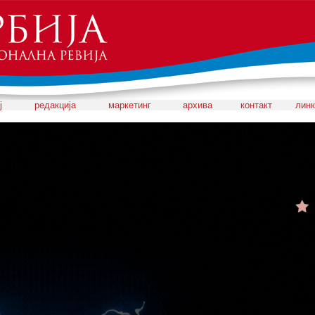
ј
редакција
маркетинг
архива
контакт
линк