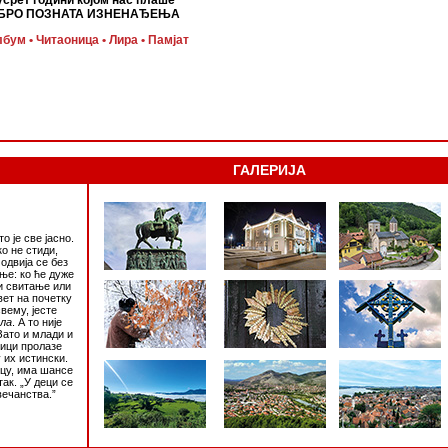
усрет години којом нас плаше
БРО ПОЗНАТА ИЗНЕНАЂЕЊА
лбум
• Читаоница
• Лира • Памјат
ГАЛЕРИЈА
 је све јасно.
ко не стиди,
одвија се без
ње: ко ће дуже
и свитање или
вет на почетку
свему, јесте
сла
. А то није
Зато и млади и
ници пролазе
 их истински.
ецу, има шансе
так. „У деци се
вечанства.”