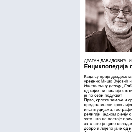
ДРАГАН ДАВИДОВИЋ, 
Енциклопедија 
Када су прије двадесета
уредник Мишо Вујовић 
Националну ревију „Срб
од којих ни послије стот
је по себи подухват.
Прво, српске земље и с
представљени кроз лије
институцијама, географиј
религији, једном рјечју 
зато што не постоје при
зато што је црно овлада
добро и лијепо јаче од н