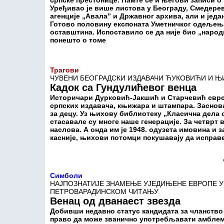
српске престонице. Памте се и његови записи 
Уређивао је више листова у Београду, Смедере
агенције „Авала” и Државног архива, али и једа
Готово половину експоната Уметничког одељењ
оставштина. Испоставило се да није био „народ
понешто о томе
Трагови
ЧУВЕНИ БЕОГРАДСКИ ИЗДАВАЧИ ЋУКОВИЋИ И Њ
Кадок са Гундулићевог венца
Историчари Дурковић-Јакшић и Старчевић сврста
српских издавача, књижара и штампара. Заснов
за децу. Уз њихову библиотеку „Класична дела
стасавале су многе наше генерације. За четврт
наслова. А онда им је 1948. одузета имовина и 
касније, њихови потомци покушавају да исправе
Симболи
НАЈПОЗНАТИЈЕ ЗНАМЕЊЕ УЈЕДИЊЕНЕ ЕВРОПЕ 
ПЕТРОВАРАДИНСКОМ ЧИТАЊУ
Венац од дванаест звезда
Добивши недавно статус кандидата за чланство у
право да може званично употребљавати амблем о