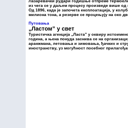
Лазаревачки рудари годишње отпреме термоелек
из чега се у даљем процесу произведе више од 
Од 1896, када је започета експлоатација, у кол
милиона тона, а резерве се процењују на око д
Путовања
„Ластом” у свет
Туристичка агенција „Ласта” у оквиру истоимен
година, а њена понуда заснива се на организаци
аранжмана, летовања и зимовања, ђачких и стру
иностранству, уз могућност посебног прилаго