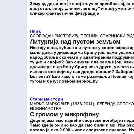
Земуну, доживео је свој кључни преображај, алх
свој стил, своју „лични легенду” и свој уметничк
сликар фантастичне фигурације
Лира
СЛОБОДАН РИСТОВИЋ, ПЕСНИК, СТАРИНСКИ ВИ
Литургија над пустом земљом
Нестају села, кућишта и путеви у коров зарастај
мало дима у димњацима брину још само усамљени
народ збиља скончати у адаптираним подрумим
туђих и својих? Зар синови ове земље још увек
даљинаре и да ће ту бригу неко други, уместо њ
извести они који су нас довде довели? Заборав
Бог сети? Ево како о томе размишља Песник ко
тугом и безусловном верношћу
Стари мајстори
МАРКО МАРКОВИЋ (1935-2011), ЛЕГЕНДА СРПСК
НОВИНАРСТВА
С громом у микрофону
Деценијама смо највеће спортске догађаје гле
Тамо где је он био као да смо били и ми. Иза ов
остало је око 2.000 живих спортских преноса. И