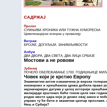
САДРЖАЈ
Пролог
СУМЊИВА ХРОНИКА ИЛИ ТУЖНА ХУМОРЕСКА
Цивилизацијски искорак у провалију
Витраж
БРОЈКЕ, ДОГАЂАЈИ, ЗАНИМЉИВОСТИ
Албум
ДВА ДВОРА, ДВА СВЕТА, ДВА ЛИЦА СРБИЈЕ
Мостови а не ровови
Јубилеј
ПОЧЕЛО ОБЕЛЕЖАВАЊЕ 1700. ГОДИШЊИЦЕ МИЛ
Човек који је крстио Европу
Знаменитим актом озваничена је верска толеран
иноверних и хришћанска црква добила право јав
најзначајнијих датума у целој историји хришћан
милијарде крштених биће током целе ове годин
родно место цара који је донео овај закон и по
управо ту ће бити и званични центар прославе.
Ниш и Србија?