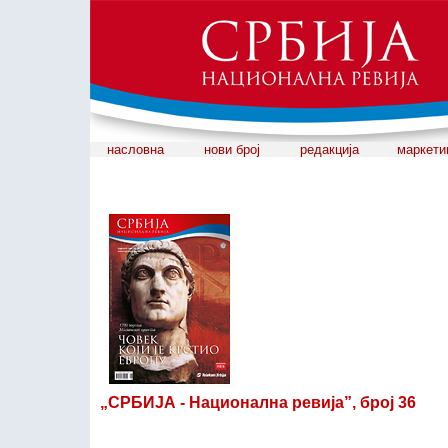
насловна
нови број
редакција
маркети
„СРБИЈА - Национална ревија”, број 36