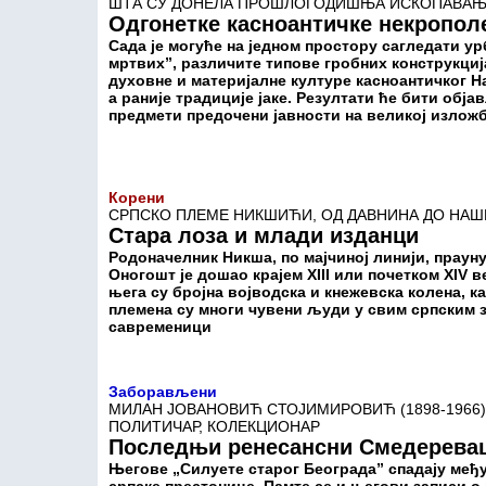
ШТА СУ ДОНЕЛА ПРОШЛОГОДИШЊА ИСКОПАВАЊА
Одгонетке касноантичке некропол
Сада је могуће на једном простору сагледати у
мртвих”, различите типове гробних конструкциј
духовне и материјалне културе касноантичког 
а раније традиције јаке. Резултати ће бити обја
предмети предочени јавности на великој излож
Корени
СРПСКО ПЛЕМЕ НИКШИЋИ, ОД ДАВНИНА ДО НАШ
Стара лоза и млади изданци
Родоначелник Никша, по мајчиној линији, прауну
Оногошт је дошао крајем XIII или почетком XIV 
њега су бројна војводска и кнежевска колена, 
племена су многи чувени људи у свим српским 
савременици
Заборављени
МИЛАН ЈОВАНОВИЋ СТОЈИМИРОВИЋ (1898-1966),
ПОЛИТИЧАР, КОЛЕКЦИОНАР
Последњи ренесансни Смедерева
Његове „Силуете старог Београда” спадају међ