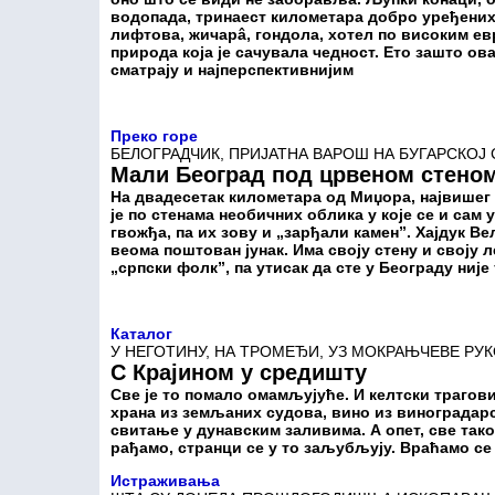
водопада, тринаест километара добро уређених 
лифтова, жичарâ, гондола, хотел по високим евр
природа која је сачувала чедност. Ето зашто ов
сматрају и најперспективнијим
Преко горе
БЕЛОГРАДЧИК, ПРИЈАТНА ВАРОШ НА БУГАРСКОЈ
Мали Београд под црвеном стено
На двадесетак километара од Миџора, највишег 
је по стенама необичних облика у које се и сам 
гвожђа, па их зову и „зарђали камен”. Хајдук В
веома поштован јунак. Има своју стену и своју л
„српски фолк”, па утисак да сте у Београду није
Каталог
У НЕГОТИНУ, НА ТРОМЕЂИ, УЗ МОКРАЊЧЕВЕ РУ
С Крајином у средишту
Све је то помало омамљујуће. И келтски трагов
храна из земљаних судова, вино из виноградарс
свитање у дунавским заливима. А опет, све тако
рађамо, странци се у то заљубљују. Враћамо се 
Истраживања