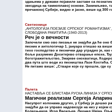
здањима у држави појавиле заставе са познатим
звездица на тамноплавој основи. Занимљиво, та
пречанској Србији, видно и јасно, више од 300 г
Светионици
„АНТОЛОГИЈА ПОЕЗИЈЕ СРПСКОГ РОМАНТИЗМА”
СЛОБОДАНА РАКИТИЋА (1940-2013)
Реч је о вечности
Започели смо ово писање не знајући да ће оно б
песник и антологичар 1. јануара отишао ка виши
тихо господство и песнички дар уградио је, као
боље разумемо Доситејево отварање епохе, 
боготражитељство, Змајеве снохватице, Кодеров
два пута што воде из песништва Лазе Костића. С
Не питамо више: „Ствари које су прошле, где су
Палета
НАСТАВЉА СЕ БЛИСТАВА РУСКА ЛИНИЈА У СРП
Магични реализам Сергеја Апарин
Насупрот колонама других, у Србију је дошао рат
знајући да се управо надовезује на низ у којем 
Колесњиков, Игор Васиљев, Леонид Шејка, Оља