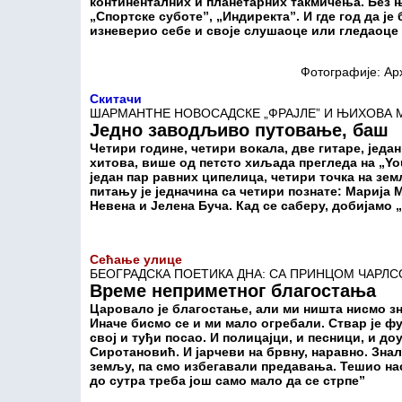
континенталних и планетарних такмичења. Без њ
„Спортске суботе”, „Индиректа”. И где год да је 
изневерио себе и своје слушаоце или гледаоце
Фотографије: Ар
Скитачи
ШАРМАНТНЕ НОВОСАДСКЕ „ФРАЈЛЕ” И ЊИХОВА 
Једно заводљиво путовање, баш
Четири године, четири вокала, две гитаре, једа
хитова, више од петсто хиљада прегледа на „Yo
један пар равних ципелица, четири точка на зе
питању је једначина са четири познате: Марија
Невена и Јелена Буча. Кад се саберу, добијамо 
Сећање улице
БЕОГРАДСКА ПОЕТИКА ДНА: СА ПРИНЦОМ ЧАРЛС
Време неприметног благостања
Царовало је благостање, али ми ништа нисмо зн
Иначе бисмо се и ми мало огребали. Ствар је фу
свој и туђи посао. И полицајци, и песници, и до
Сиротановић. И јарчеви на брвну, наравно. Зна
земљу, па смо избегавали предавања. Тешио нас
до сутра треба још само мало да се стрпе”