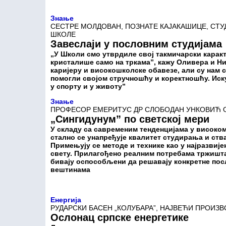
Знање
СЕСТРЕ МОЛДОВАН, ПОЗНАТЕ КАЈАКАШИЦЕ, СТ
ШКОЛЕ
Завеслаји у пословним студијама
„У Школи смо утврдиле свој такмичарски каракт
кристалише само на тркама”, кажу Оливера и Ни
каријеру и високошколске обавезе, али су нам с
помогли својом стручношћу и коректношћу. Иску
у спорту и у животу”
Знање
ПРОФЕСОР ЕМЕРИТУС ДР СЛОБОДАН УНКОВИЋ 
„Сингидунум” по светској мери
У складу са савременим тенденцијама у високо
стално се унапређује квалитет студирања и ст
Примењују се методе и технике као у најразвиј
свету. Прилагођено реалним потребама тржишта
бивају оспособљени да решавају конкретне пос
вештинама
Енергија
РУДАРСКИ БАСЕН „КОЛУБАРА”, НАЈВЕЋИ ПРОИЗ
Ослонац српске енергетике