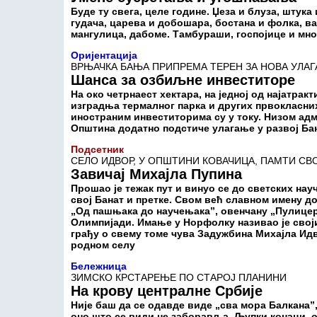
Буде ту свега, целе године. Џеза и блуза, штука 
гудача, царева и добошара, бостана и фолка, ва
мангулица, дабоме. Тамбураши, госпојице и мно
Оријентација
ВРЊАЧКА БАЊА ПРИПРЕМА ТЕРЕН ЗА НОВА УЛА
Шанса за озбиљне инвеститоре
На око четрнаест хектара, на једној од најатрак
изградња термалног парка и других првокласни
иностраним инвеститорима су у току. Низом ад
Општина додатно подстиче улагање у развој Бањ
Подсетник
СЕЛО ИДВОР, У ОПШТИНИ КОВАЧИЦА, ПАМТИ СВ
Завичај Михајла Пупина
Прошао је тежак пут и винуо се до светских нау
свој Банат и претке. Свом већ славном имену д
„Од пашњака до научењака”, овенчану „Пулицер
Олимпијади. Имање у Норфолку називао је свој
грађу о свему томе чува Задужбина Михајла Идв
родном селу
Бележница
ЗИМСКО КРСТАРЕЊЕ ПО СТАРОЈ ПЛАНИНИ
На крову централне Србије
Није баш да се одавде виде „сва мора Балкана”,
оно што се види не заборавља. Љупки конаци, о