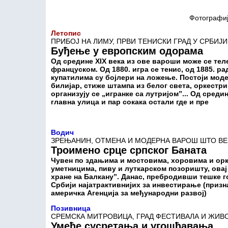
Фотографиј
Летопис
ПРИБОЈ НА ЛИМУ, ПРВИ ТЕНИСКИ ГРАД У СРБИЈИ
Буђење у европским одорама
Од средине XIX века из ове вароши може се тел
француском. Од 1880. игра се тенис, од 1885. р
купатилима су бојлери на ложење. Постоји моде
билијар, стиже штампа из белог света, оркестри
организују се „игранке са лутријом”... Од среди
главна улица и пар сокака остали где и пре
Водич
ЗРЕЊАНИН, ОТМЕНА И МОДЕРНА ВАРОШ ШТО ВЕК
Троимено срце српског Баната
Чувен по здањима и мостовима, хоровима и орк
уметницима, пиву и луткарском позоришту, овај 
хране на Балкану”. Данас, пребродивши тешке го
Србији најатрактивнијих за инвестирање (призн
америчка Агенција за међународни развој)
Позивница
СРЕМСКА МИТРОВИЦА, ГРАД ФЕСТИВАЛА И ЖИ
Умеће сусретања и угошћавања