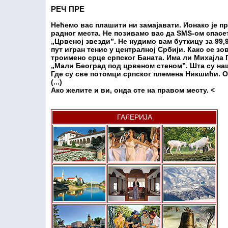
РЕЧ ПРЕ
Нећемо вас плашити ни замајавати. Ионако је пр
радног места. Не позивамо вас да SMS-ом спасет
„Црвеној звезди”. Не нудимо вам буткицу за 99,9
пут игран тенис у централној Србији. Како се зов
троимено срце српског Баната. Има ли Михајла 
„Мали Београд под црвеном стеном”. Шта су на
Где су све потомци српског племена Никшићи. О
(...)
Ако желите и ви, онда сте на правом месту.
<
ГАЛЕРИЈА