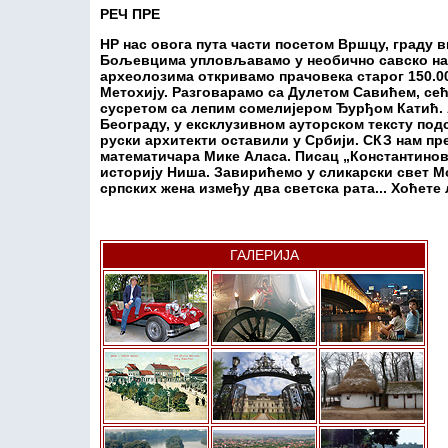
РЕЧ ПРЕ
НР нас овога пута части посетом Вршцу, граду в
Бољевцима упловљавамо у необично савско наут
археолозима откривамо прачовека старог 150.0
Метохију. Разговарамо са Дулетом Савићем, се
сусретом са лепим сомелијером Ђурђом Катић. 
Београду, у ексклузивном ауторском тексту подс
руски архитекти оставили у Србији. СКЗ нам п
математичара Мике Аласа. Писац „Константинов
историју Ниша. Завирићемо у сликарски свет 
српских жена између два светска рата... Хоћете 
ГАЛЕРИЈА