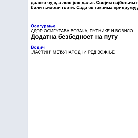
далеко чује, а лош још даље. Својим најбољим 
били њихови гости. Сада се таквима придружуј
Осигурање
ДДОР ОСИГУРАВА ВОЗАЧА, ПУТНИКЕ И ВОЗИЛО
Додатна безбедност на путу
Водич
„ЛАСТИН” МЕЂУНАРОДНИ РЕД ВОЖЊЕ