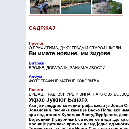
САДРЖАЈ
Пролог
О ГРАФИТИМА, ДУХУ ГРАДА И СТАРОЈ ШКОЛИ
Ви имате новине, ми зидове
Витраж
БРОЈКЕ, ДОГАЂАЈИ, ЗАНИМЉИВОСТИ
Албум
ФОТОГРАФИЈЕ МАТИЈЕ КОКОВИЋА
Посета
ВРШАЦ, ГРАД КУЛТУРЕ И ВИНА, НА КРОВУ ВОЈВО
Украс Јужног Баната
Ако је изнедрио комедиографа какав је Јован Ст
Јовановић, песника какав је Васко Попа, ако им
зри под старом Кулом на Брегу, Ђурђевом, десп
Војводини (Гудурички), са којег се види „до кра
ово није рутинска прича о њему, једна од многих
Темишвара, на два од Новог Сада, чека вас мног