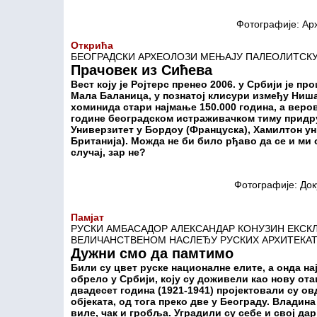
Фотографије: Ар
Открића
БЕОГРАДСКИ АРХЕОЛОЗИ МЕЊАЈУ ПАЛЕОЛИТСКУ
Прачовек из Сићева
Вест коју је Ројтерс пренео 2006. у Србији је п
Мала Баланица, у познатој клисури између Ниша
хоминида стари најмање 150.000 година, а веро
године београдском истраживачком тиму придру
Универзитет у Бордоу (Француска), Хамилтон у
Британија). Можда не би било рђаво да се и ми 
случај, зар не?
Фотографије: До
Памјат
РУСКИ АМБАСАДОР АЛЕКСАНДАР КОНУЗИН ЕКСКЛ
ВЕЛИЧАНСТВЕНОМ НАСЛЕЂУ РУСКИХ АРХИТЕКАТ
Дужни смо да памтимо
Били су цвет руске националне елите, а онда на
обрело у Србији, коју су доживели као нову отаџ
двадесет година (1921-1941) пројектовали су о
објеката, од тога преко две у Београду. Владин
виле, чак и гробља. Уградили су себе и свој да