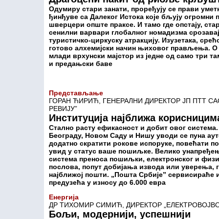
Одумиру стари занати, проређују се прави уме
ђинђуве са Далеког Истока које бљују огромни 
шверцери опште праксе. И тамо где опстају, стар
сенилни варвари глобалног номадизма срозавају
туристичко-циркуску атракцију. Изузетака, срећ
готово алхемијски начин њиховог прављења. О 
млади врхунски мајстор из једне од само три т
и предањски баве
Представљање
ГОРАН ЋИРИЋ, ГЕНЕРАЛНИ ДИРЕКТОР ЈП ПТТ СА
РЕВИЈУ”
Институција најближа корисницим
Стално расту ефикасност и добит овог система
Београду, Новом Саду и Нишу уводи се пуна ау
додатно скратити рокове испоруке, повећати по
увид у статус ваше пошиљке. Велико унапређе
система преноса пошиљки, електронског и физи
послова, попут добијања извода или уверења, г
најближој пошти. „Пошта Србије” сервисираће 
предузећа у износу до 6.000 евра
Енергија
ДР ТИХОМИР СИМИЋ, ДИРЕКТОР „ЕЛЕКТРОВОЈВ
Бољи, модернији, успешнији