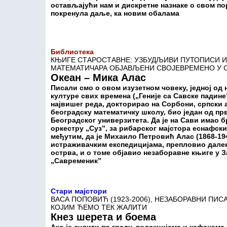
остављајући нам и дискретне назнаке о свом пор
покренула даље, ка новим обалама
Библиотека
КЊИГЕ СТАРОСТАВНЕ: УЗБУДЉИВИ ПУТОПИСИ И
МАТЕМАТИЧАРА ОБЈАВЉЕНИ СВОЈЕВРЕМЕНО У 
Океан – Мика Алас
Писали смо о овом изузетном човеку, једној од 
културе свих времена („Геније са Савске падине”,
највишег реда, докторирао на Сорбони, српски а
београдску математичку школу, био један од п
Београдског универзитета. Да је на Сави имао 
оркестру „Суз”, за рибарског мајстора еснафски
међутим, да је Михаило Петровић Алас (1868-19
истраживачким експедицијама, препловио далек
острва, и о томе објавио незаборавне књиге у 
„Савременик”
Стари мајстори
ВАСА ПОПОВИЋ (1923-2006), НЕЗАБОРАВНИ ПИС
КОЈИМ ЋЕМО ТЕК ЖАЛИТИ
Кнез шерета и боема