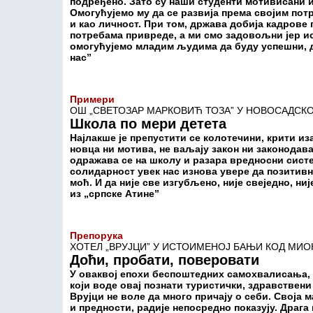
подређено. Зато су наши студенти мотивисани и
Омогућујемо му да се развија према својим потр
и као личност. При том, држава добија кадрове
потребама привреде, а ми смо задовољни јер и
омогућујемо младим људима да буду успешни, 
нас”
Примери
ОШ „СВЕТОЗАР МАРКОВИЋ ТОЗА” У НОВОСАДСК
Школа по мери детета
Најлакше је препустити се колотечини, крити из
новца ни мотива, не ваљају закон ни законодав
одражава се на школу и разара вредносни систе
солидарност увек нас изнова увере да позитив
моћ. И да није све изгубљено, није свеједно, ни
из „српске Атине”
Препорука
ХОТЕЛ „ВРУЈЦИ” У ИСТОИМЕНОЈ БАЊИ КОД МИ
Доћи, пробати, поверовати
У оваквој епохи беспоштедних самохвалисања, 
који воде овај познати туристички, здравствен
Врујци не воле да много причају о себи. Своја м
и предности, радије непосредно показују. Драга 