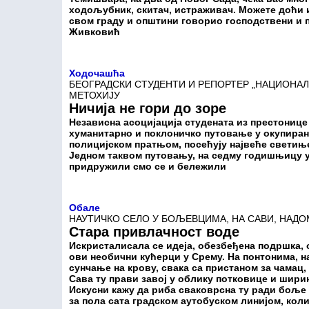
ходољубник, скитач, истраживач. Можете доћи и
свом граду и општини говорио господствени и
Живковић
Ходочашћа
БЕОГРАДСКИ СТУДЕНТИ И РЕПОРТЕР „НАЦИОНАЛ
МЕТОХИЈУ
Ничија не гори до зоре
Независна асоцијација студената из престонице 
хуманитарно и поклоничко путовање у окупирану
полицијском пратњом, посећују највеће светињ
Једном таквом путовању, на седму годишњицу у
придружили смо се и бележили
Обале
НАУТИЧКО СЕЛО У БОЉЕВЦИМА, НА САВИ, НАДО
Стара привлачност воде
Искристалисала се идеја, обезбеђена подршка,
ови необични кућерци у Срему. На понтонима, н
сунчање на крову, свака са пристаном за чамац
Сава ту прави завој у облику потковице и шири
Искусни кажу да риба сваковрсна ту ради боље 
за пола сата градском аутобуском линијом, кол