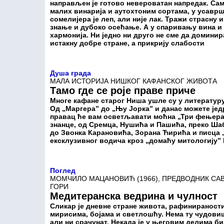
направљен је готово невероватан напредак. Сам
малих винарија и аутохтоним сортама, у усаврш
сомелијера је леп, али није лак. Тражи страсну
знање и дубоко осећање. А у спаривању вина и хр
хармонија. Ни једно ни друго не сме да доминир
истакну добре стране, а прикрију слабости
Душа града
МАЛА ИСТОРИЈА НИШКОГ КАФАНСКОГ ЖИВОТА
Тамо где се роје праве приче
Многе кафане старог Ниша ушле су у литературу
Од „Маргера” до „Њу Јорка” и данас можете јед
правац ће вам осветљавати моћна „Три фењера”.
знанце, од Сремца, Нушића и Пашића, преко Ш
до Звонка Карановића, Зорана Ћирића и писца 
ексклузивног водича кроз „домаћу митологију”
Поглед
МОМЧИЛО МАЦАНОВИЋ (1966), ПРЕДВОДНИК САВ
ГОРИ
Медитеранска ведрина и чулност
Сликар је дневне стране живота, рафинираност
мирисима, бојама и светлошћу. Нема ту чудовишн
али ни срачунат. Некада је у његовим делима б