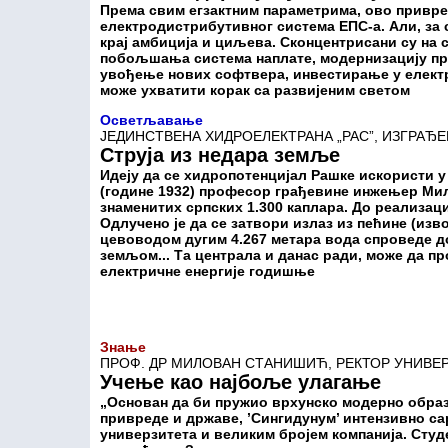
Према свим егзактним параметрима, ово привре
електродистрибутивног система ЕПС-а. Али, за 
крај амбиција и циљева. Сконцентрисани су на 
побољшања система наплате, модернизацију п
увођење нових софтвера, инвестирање у електр
може ухватити корак са развијеним светом
Осветљавање
ЈЕДИНСТВЕНА ХИДРОЕЛЕКТРАНА „РАС”, ИЗГРАЂЕН
Струја из недара земље
Идеју да се хидропотенцијал Рашке искористи у
(године 1932) професор грађевине инжењер Мил
знаменитих српских 1.300 каплара. До реализаци
Одлучено је да се затвори излаз из пећине (из
цевоводом дугим 4.267 метара вода спроведе д
земљом... Та централа и данас ради, може да п
електричне енергије годишње
Знање
ПРОФ. ДР МИЛОВАН СТАНИШИЋ, РЕКТОР УНИВЕ
Учење као најбоље улагање
„Основан да би пружио врхунско модерно обра
привреде и државе, ’Сингидунум’ интензивно са
универзитета и великим бројем компанија. Студе