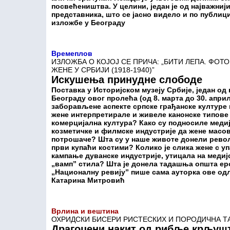
посвећеништва. У целини, један је од најважниј
представника, што се јасно видело и по публи
изложбе у Београду
Времеплов
ИЗЛОЖБА О КОЈОЈ СЕ ПРИЧА: „БИТИ ЛЕПА. ФОТ
ЖЕНЕ У СРБИЈИ (1918-1940)”
Искушења принудне слободе
Поставка у Историјском музеју Србије, један од
Београду овог пролећа (од 8. марта до 30. април
заборављене аспекте српске грађанске културе 
жене интерпретирале и живеле канонске типове 
комерцијална култура? Како су подносиле медиј
козметичке и филмске индустрије да жене масов
потрошаче? Шта су у наше животе донели револ
први купаћи костими? Колико је слика жене с у
кампање дуванске индустрије, утицала на меди
„вамп” стила? Шта је донела тадашња општа еро
„Националну ревију” пише сама ауторка ове од
Катарина Митровић
Врлина и вештина
ОХРИДСКИ БИСЕРИ РИСТЕСКИХ И ПОРОДИЧНА 
Драгоцени накит од рибље крљуш