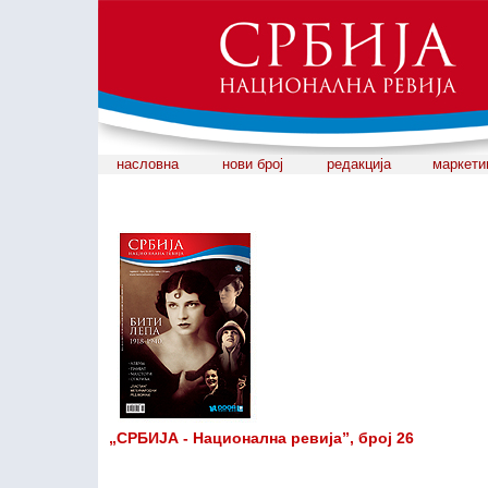
насловна
нови број
редакција
маркети
„СРБИЈА - Национална ревија”, број 26