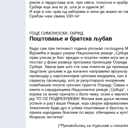
рекли и тврдоглава али, пре свега, поносна и храбр
Србије која зна ко је, шта је и одакле је!
И која и нас чува од заборава и чини да знамо ко с
Срећан нам свима 100-ти!
ГОЦЕ СИМОНОСКИ, ОХРИД
Поштовање и братска љубав
Када сам пре петнаест година упознао господина 
Вујовића и видео узорке
Националне
р
евије
„
Србиј
први утисак је био: вредан и поштен човек кога ми ј
послао у фази развоја програма промоције Охрида
Србији. Хвала вам што сте нам помогли да према
зацртане циљеве и да коначно направимо врхунску
промоцију у најпознатијим српским медијима, као и
сајамску промоцију, што је резултирало енормним
повећањем посете српских туриста Охриду. Свака ч
екипи и сарадницима
Националнe
р
евијe
„
Србија
”
, 
којима се може причати о било чему, осим о квалите
јер ТО СЕ ПОДРАЗУМЕВА! Желим вам даље велик
успехе и раст ваше
Ревије
, која својом афирматив
тематиком буди дух и улива поштовање и братску 
према народима блиским по вери, обичајима и култ
Искрене честитке!
(*Р
уководилац за туризам и локалн