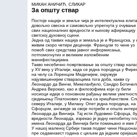
МИКАН АНИЧИЋ, СЛИКАР
За општу ствар
Постоје нације и земље чија је интелектуална елит
довољно свесна и самовољно упрегнута у очување
свих националних вредности и њихову афирмацију 
светској духовној сцени.
Једна од таквих нација и земаља је и Француска, у к
живим скоро четири деценије. Французи то чине уз
помоћ свих средстава јавног информисања,
потпомогнутих и великим изложбеним
манифестацијама.
Такво несебично пожртвовање за општу ствар нала
у XV веку у Италији, када се једна породица у Фире
на челу са Лоренцом Медичијем, окружује
најузвишенијим ствараоцима тога доба, какви су
Леонардо да Винчи, Микеланђело, Сандро Ботичел
Андреа Верокио, као и филозофима који су били
носиоци идеје о поновном рађању велике уметност
сједињењу Платонових учења са хришћанством. Сли
северу Италије, у Милану. Опет једна породица, н
Сфорцом, ангажује за своје потребе и опште интере
Леонарда да Винчија. Тај исти Лудовико Сфорца, буд
вредности Леонарда, изрекао је једну непобитну пл
имена Леонарда да Винчија бити помињано и име 
У нашој маленој Србији такав подвиг чини
Национал
пре седамнаест година с циљем да једним оријашк