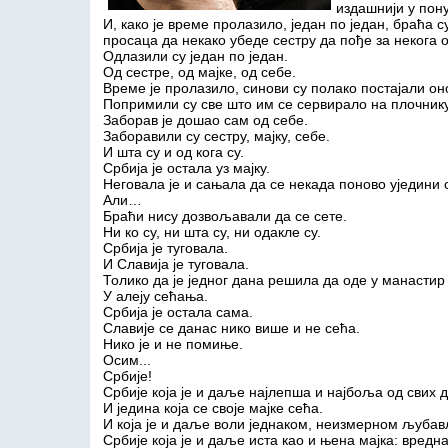
издашнији у пон
И, како је време пролазило, један по један, браћа 
просаца да некако убеде сестру да пође за некога 
Одлазили су један по један.
Од сестре, од мајке, од себе.
Време је пролазило, синови су полако постајали он
Попримили су све што им се сервирало на плочник
Заборав је дошао сам од себе.
Заборавили су сестру, мајку, себе.
И шта су и од кога су.
Србија је остала уз мајку.
Неговала је и сањала да се некада поново уједини 
Али…
Браћи нису дозвољавали да се сете.
Ни ко су, ни шта су, ни одакле су.
Србија је туговала.
И Славија је туговала.
Толико да је једног дана решила да оде у манастир
У алеју сећања.
Србија је остала сама.
Славије се данас нико више и не сећа.
Нико је и не помиње.
Осим...
Србије!
Србије која је и даље најлепша и најбоља од свих д
И једина која се своје мајке сећа.
И која је и даље воли једнаком, неизмерном љубављ
Србије која је и даље иста као и њена мајка: вредна