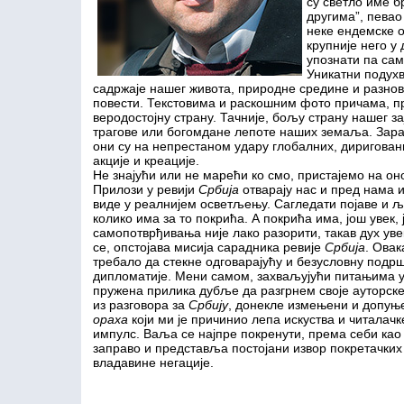
су светло име б
другима”, певао
неке ендемске 
крупније него у
упознати па сам
Уникатни подухв
садржаје нашег живота, природне средине и разнов
повести. Текстовима и раскошним фото причама, п
веродостојну страну. Тачније, бољу страну нашег з
трагове или богомдане лепоте наших земаља. Зара
они су на непрестаном удару глобалних, диригован
акције и креације.
Не знајући или не марећи ко смо, пристајемо на оно
Прилози у ревији
Србија
отварају нас и пред нама и
виде у реалнијем осветљењу. Сагледати појаве и 
колико има за то покрића. А покрића има, још увек, 
самопотврђивања није лако разорити, такав дух увек
се, опстојава мисија сарадника ревије
Србија
. Овак
требало да стекне одговарајућу и безусловну подр
дипломатије. Мени самом, захваљујући питањима у
пружена прилика дубље да разгрнем своје ауторске 
из разговора за
Србију
, донекле измењени и допуњ
ораха
који ми је причинио лепа искуства и читалачке
импулс. Ваља се најпре покренути, према себи ка
заправо и представља постојани извор покретачких
владавине негације.