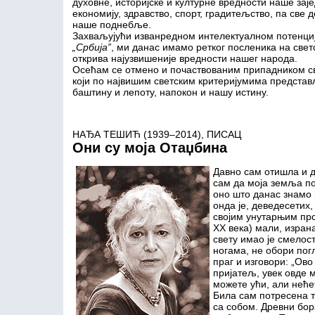
духовне, историјске и културне вредности наше зај
економију, здравство, спорт, градитељство, па све 
наше поднебље.
Захваљујући изванредном интелектуалном потенци
„Србија”
, ми данас имамо ретког посленика на светс
открива најузвишеније вредности нашег народа.
Осећам се отмено и почаствованим припадником св
који по највишим светским критеријумима предста
баштину и лепоту, напокон и нашу истину.
НАЂА ТЕШИЋ (1939–2014), ПИСАЦ
Они су моја Отаџбина
Давно сам отишла и 
сам да моја земља по
оно што данас знамо 
онда је, деведесетих
својим унутарњим про
XX века) мали, изран
свету имао је смелос
ногама, не обори погл
праг и изговори: „Ово
пријатељ, увек овде 
можете ући, али неће
Била сам потресена т
са собом. Древни бор