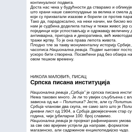
континуалног подвига.
Доста нас чека у будућности да стварамо и обликуј
што храни наше самопоуздање за велика и смела д
који су прихватали изазове и борили се против пар
Тако да, парадоксално, на неки начин, ми бисмо м
нам је судбина доделила патњу и тежак живот, јер с
појединци који успостављају и одржавају величину д
антикварна, пригодна и декоративна, већ животодав
тражи жртву. То је она права лепота живота.
Плодно тле за такву монументалну историју Србије,
часописа
Национална ревија
. Подвиг његовог посто
ускоро бити створена. Посвећени рад без обзира н
овом тешком времену.
НИКОЛА МАЛОВИЋ, ПИСАЦ
Српска писана институција
Национална ревија „Србија”
је српска писана инстит
Нема такових много. Је ли то увијек сљубљена с в
зависна од ње –
Политика
? Јесте, али су
Политик
Србија
чланови два скупа, не само зато што је
Поли
дневни лист од 1904, а
Србија
двомјесечник стар с
година, чији јубиларни 100. број славимо.
Национална ревија
је пројекат рафинираних умова 
за све ово вријеме успјели да направе, форматом
магазинско, али садржином енциклопедијско чудо.