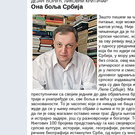
ДЕЈАН ЂОРИЋ, ЛИКОВНИ КРИТИЧАР
Она боља Србија
Зашто пишем за 
питање, које може
његов углед. Ниј
чињеници да је то
српски часопис, 
за ову ревију вид
у односу уредника
која би по идеји 
Србија, у мору уж
без спаса, овај ма
уличарског и ком
је у лепоти и сми
духовног здравља.
српског издаваштв
чија су два броја
Лепе Србије
). Ма
преступнички са својим једним до два објављена б
траје и унапређује се, све боља и већа у графичко
заснованости. То је часопис који се никада не баца
жуде да се у њему нешто објави о њима и то је одго
да ли је овај магазин оставио неки траг. Друга њег
и истрајно задире, још су разноврснији и богатији. Т
Његових 100 бројева представљају га као својеврс
српске културе, историје, науке, географије, религи
речник биографија истакнутих Срба, од којих су мн