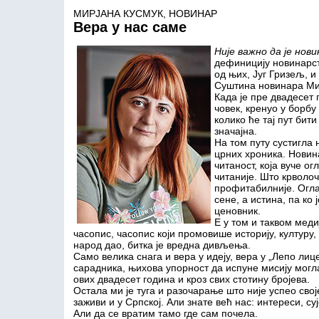
МИРЈАНА КУСМУК, НОВИНАР
Вера у нас саме
Није важно да је нови
дефиницију новинарст
од њих, Југ Гризељ, и
Суштина новинара Ми
Када је пре двадесет
човек, кренуо у борбу
колико ће тај пут бити
значајна.
На том путу сустигла н
црних хроника. Новина
читаност, која вуче о
читаније. Што крволочн
профитабилније. Огла
сене, а истина, па ко 
ценовник.
Е у том и таквом мед
часопис, часопис који промовише историју, културу, 
народ дао, битка је вредна дивљења.
Само велика снага и вера у идеју, вера у „Лепо ли
сарадника, њихова упорност да испуне мисију могл
ових двадесет година и кроз свих стотину бројева.
Остала ми је туга и разочарање што није успео сво
заживи и у Српској. Али знате већ нас: интереси, су
Али да се вратим тамо где сам почела.