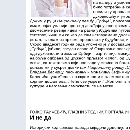
на папиру и умилни
било потребније се
носили ту прошлост
духовношћу и умом
Држим у руци
Националну ревију „Србија”
, присећа
имам најактуелнији преглед догађаја у једној земљ
двомесечне ревије идем на разна узбудљива путов
текстове, чини ми се као да сам истовремено далек
детаљ, гледам из призме прошлости у будућност, и 
Скоро двадесет година рада уложено је у досадашњ
„Србија”
, јубилеј вредан славља! Откривање поезиј
ода духовности и земљи Србији – зар то није мисија
најбоља одбрана од „ружног, прљавог и злог”, од ш
слика, са текстовима који нас воде у скривена бога
долазе ми у сусрет док читам
Националну ревију „С
Владана Десницу, песникињу и монахињу Јефимију и
Каленића, упамћеног по скромности и племенитости.
који ми дошаптава: „Неће све умрети.” „Non omnis mo
културе и неговања самосвести се не може.
ГОЈКО РАИЧЕВИЋ, ГЛАВНИ УРЕДНИК ПОРТАЛА И
И не да
Историјски ход српског народа свједочи деценије и 