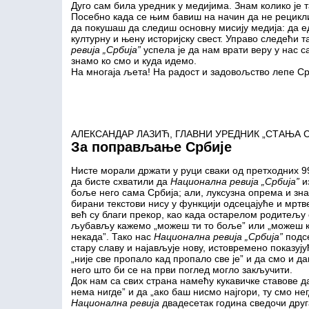
Дуго сам била уредник у медијима. Знам колико је та
Посебно када се њим бавиш на начин да не рецикли
да покушаш да следиш основну мисију медија: да е
културну и њену историјску свест. Управо следећи 
ревија „Србија”
успела је да нам врати веру у нас с
знамо ко смо и куда идемо.
На многаја љета! На радост и задовољство лепе Ср
АЛЕКСАНДАР ЛАЗИЋ, ГЛАВНИ УРЕДНИК „СТАЊА 
За поправљање Србије
Нисте морали држати у руци сваки од претходних 9
да бисте схватили да
Национална ревија „Србија”
и
боље него сама Србија; али, луксузна опрема и зн
бирани текстови нису у функцији одсецајуће и мртв
већ су благи прекор, као када остарелом родитељу 
љубављу кажемо „можеш ти то боље” или „можеш 
некада”. Тако нас
Национална ревија „Србија”
подс
стару славу и најављује нову, истовремено показују
„није све пропало кад пропало све је” и да смо и д
него што би се на први поглед могло закључити.
Док нам са свих страна намећу кукавичке ставове д
нема нигде” и да „ако баш нисмо најгори, ту смо нег
Национална ревија
двадесетак година сведочи друг