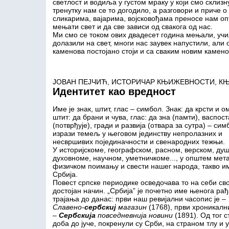
светлост и водиља у густом мраку у који смо склизну
тренутку нам се то догодило, а разговори и приче 
сликарима, вајарима, војсковођама преносе нам оп
мењати свет и да све зависи од свакога од нас.
Ми смо се током ових двадесет година мењали, учи
долазили на свет, многи нас заувек напустили, али 
каменова постојано стоји и са сваким новим камено
ЈОВАН ПЕЈЧИЋ, ИСТОРИЧАР КЊИЖЕВНОСТИ, К
Идентитет као вредност
Име је знак, штит, глас – симбол. Знак: да крсти и о
штит: да брани и чува, глас: да зна (памти), васпос
(потврђује), гради и развија (отвара за сутра) – сим
изрази темељ у његовом јединству непролазних и
несвршивих појединачности и свенародних тежњи.
У историјскоме, географском, расном, верском, ду
духовноме, научном, уметничкоме..., у општем мета
физичком поимању и свести нашег народа, такво им
Србија.
Повест српске периодике осведочава то на себи сво
достојан начин. „Србија” је почетно име њенога ра
трајања до данас: први наш ревијални часопис је –
Славено-
сербскиј
магазин
(1768), први хроникалн
–
Сербскија
повседневнија новини
(1891). Од тог с
доба до јуче, покренули су Срби, на страном тлу и у 