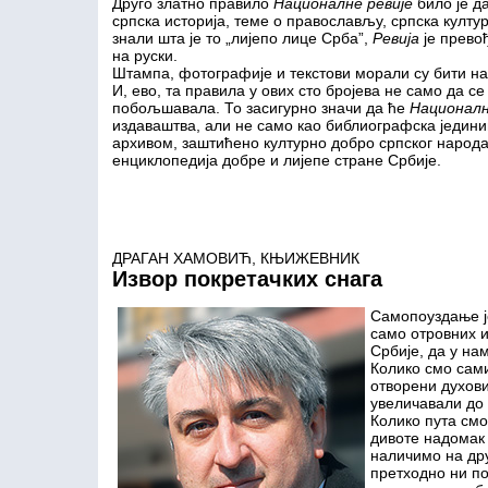
Друго златно правило
Националне ревије
било је д
српска историја, теме о православљу, српска култу
знали шта је то „лијепо лице Срба”,
Ревија
је прево
на руски.
Штампа, фотографије и текстови морали су бити на
И, ево, та правила у ових сто бројева не само да се
побољшавала. То засигурно значи да ће
Национална
издаваштва, али не само као библиографска јединиц
архивом, заштићено културно добро српског народа.
енциклопедија добре и лијепе стране Србије.
ДРАГАН ХАМОВИЋ, КЊИЖЕВНИК
Извор покретачких снага
Самопоуздање је
само отровних и
Србије, да у на
Колико смо сами
отворени духови
увеличавали до 
Колико пута смо
дивоте надомак 
наличимо на дру
претходно ни по