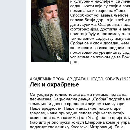
и културним наслеђем, са лич
садашњости које су својим врл
помињање и трајно памћење.
Способност уочавања љепоте 
велики Божји дар, а још већи 
дати људима. Ова ревија, нада
фотографијом, достигла је ан
поистовјећују и прожимају љеп
таинственом садејству испуња
Србија
се у свом досадашњем 
за смислом са изванредним п
пожртвованом уредништву срд
успјесима са жељом да га Бож
рад.
АКАДЕМИК ПРОФ. ДР ДРАГАН НЕДЕЉКОВИЋ (1925
Лек и охрабрење
Ситуација је толико тешка да ми немамо права на
песимизам.
Национална ревија „Србија”
подсећа н
темељне и древне вредности чији смо ми чувари.
Наше вредности. Наше манастире, наше старе
градове, наше природне лепоте које често остају
скривене и нама самима (као Увац), наше пријате
(као што је био руски конзул Шчербина коме је упра
подигнут споменик у Косовској Митровици). То je