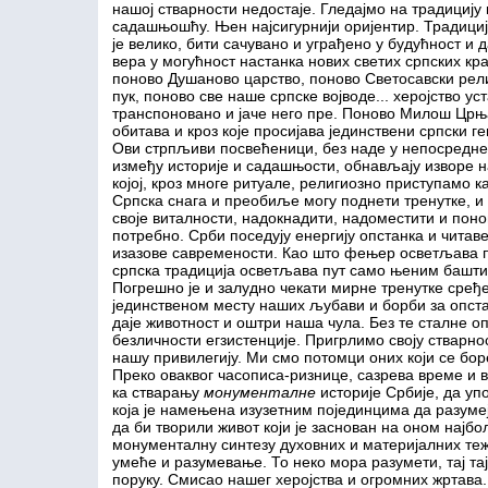
нашој стварности недостаје. Гледајмо на традицију 
садашњошћу. Њен најсигурнији оријентир. Традиција
је велико, бити сачувано и уграђено у будућност и 
вера у могућност настанка нових светих српских кра
поново Душаново царство, поново Светосавски рели
пук, поново све наше српске војводе... херојство у
транспоновано и јаче него пре. Поново Милош Црња
обитава и кроз које просијава јединствени српски ге
Ови стрпљиви посвећеници, без наде у непосредне 
између историје и садашњости, обнављају изворе н
којој, кроз многе ритуале, религиозно приступамо к
Српска снага и преобиље могу поднети тренутке, и
своје виталности, надокнадити, надоместити и поно
потребно. Срби поседују енергију опстанка и читав
изазове савремености. Као што фењер осветљава пу
српска традиција осветљава пут само њеним башт
Погрешно је и залудно чекати мирне тренутке сређе
јединственом месту наших љубави и борби за опста
даје животност и оштри наша чула. Без те сталне о
безличности егзистенције. Пригрлимо своју стварнос
нашу привилегију. Ми смо потомци оних који се бор
Преко оваквог часописа-ризнице, сазрева време и в
ка стварању
монументалне
историје Србије, да уп
која је намењена изузетним појединцима да разуме
да би творили живот који је заснован на оном најб
монументалну синтезу духовних и материјалних теж
умеће и разумевање. То неко мора разумети, тај та
поруку. Смисао нашег херојства и огромних жртава