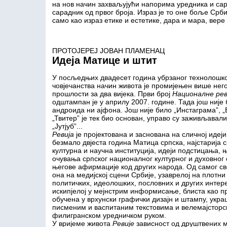
на нов начин захваљујући напорима уредника и сар
сарадник од првог броја. Израз је то оне боље Србије
само као израз етике и естетике, дара и мара, вере
ПРОТОЈЕРЕЈ ЈОВАН ПЛАМЕНАЦ
Идеја Матице и штит
У посљедњих двадесет година убрзаног технолошко
човјечанства начин живота је промијењен више него
прошлости за два вијека. Први број
Националне реви
одштампан је у априлу 2007. године. Тада још није
андроида ни ајфона. Још није било „Инстаграма”, „
„Твитер” је тек био основан, управо су заживљавали
„Јутјуб”...
Ревија
је пројектована и заснована на сличној идеји
безмало двјеста година Матица српска, најстарија 
културна и научна институција, идеји подстицања, 
очувања српског националног културног и духовног 
његове афирмације код других народа. Од самог св
она на медијској сцени Србије, узаврелој на плотни
политичких, идеолошких, пословних и других интер
искипјелој у мејнстрим информисање, блиста као п
обучена у врхунски графички дизајн и штампу, укр
писменим и васпитаним текстовима и велемајсторс
филигранском уредничком руком.
У вријеме живота
Ревије
зависност од друштвених м