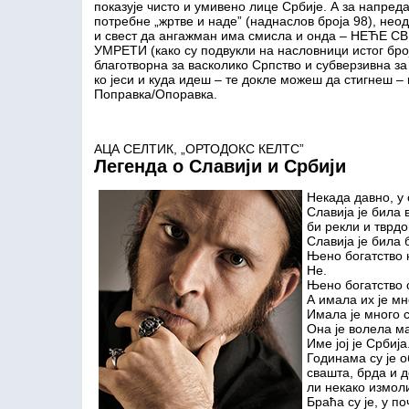
показује чисто и умивено лице Србије. А за напреда
потребне „жртве и наде” (наднаслов броја 98), нео
и свест да ангажман има смисла и онда – НЕЋЕ С
УМРЕТИ (како су подвукли на насловници истог број
благотворна за васколико Српство и субверзивна за 
ко јеси и куда идеш – те докле можеш да стигнеш – 
Поправка/Опоравка.
АЦА СЕЛТИК, „ОРТОДОКС КЕЛТС”
Легенда о Славији и Србији
Некада давно, у 
Славија је била 
би рекли и тврдо
Славија је била 
Њено богатство н
Не.
Њено богатство 
А имала их је мн
Имала је много с
Она је волела ма
Име јој је Србија
Годинама су је о
свашта, брда и д
ли некако измол
Браћа су је, у п