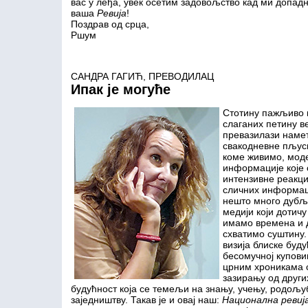
вас у леђа, увек осетим задовољство кад ми допадн
ваша
Ревија
!
Поздрав од срца,
Ршум
САНДРА ГАГИЋ, ПРЕВОДИЛАЦ
Ипак је могуће
Стотину пажљиво 
слаганих петину ве
превазилази наме
свакодневне пљус
коме живимо, моде
информације које с
интензивне реакци
сличних информаци
нешто много дубље
медији који дотичу 
имамо времена и 
схватимо суштину.
визија блиске буду
бесомучној купови
црним хроникама 
зазирању од други
будућност која се темељи на знању, учењу, родољ
заједништву. Такав је и овај наш:
Национална ревија