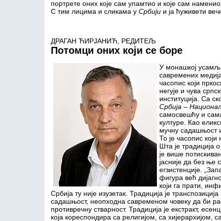
портрете оних које сам упамтио и које сам наменио
С тим лицима и сликама у
Србији
и ја ћуживети веч
ДРАГАН ЋИРЈАНИЋ, РЕДИТЕЉ
Потомци оних који се боре
У монашкој усамље
савремених медија 
часопис који прко
негује и чува српс
институција. Са ск
Србија
–
Национал
самосвешћу и сама
културе. Као елик
мучну садашњост и 
То је часопис који
Шта је традиција о
је више потискива
јасније да без ње 
егзистенције. „Зап
фигура већ дијагно
који га прати, ин
Србија ту није изузетак. Традиција је транспозициј
садашњост, неопходна савременом човеку да би ра
противречну стварност. Традиција је екстракт, есенц
која кореспондира са религијом, са хијерархијом, с