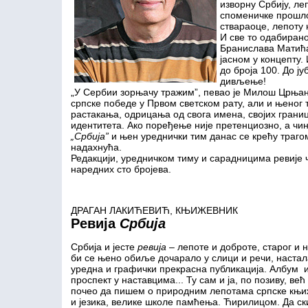
изворну Србију, л
споменичке прошло
ствараоце, лепоту
И све то одабиран
Бранислава Матића
јасном у концепту. 
до броја 100. До ј
дивљење!
„У Сербии зорњачу тражим”, певао је Милош Црњанс
српске победе у Првом светском рату, али и њеног
растакања, одрицања од свога имена, својих границ
идентитета. Ако поређење није претенциозно, а чин
„Србија”
и њен уреднички тим данас се крећу трагом
надахнућа.
Редакцији, уредничком тиму и сарадницима ревије ч
наредних сто бројева.
ДРАГАН ЛАКИЋЕВИЋ, КЊИЖЕВНИК
Ревија
Србија
Србија и јесте
ревија
– лепоте и доброте, старог и н
би се њено обиље дочарало у слици и речи, настала
уредна и графички прекрасна публикација. Албум 
проспект у наставцима... Ту сам и ја, по позиву, већ
почео да пишем о природним лепотама српске књи
и језика, велике школе памћења. Ћирилицом. Да с