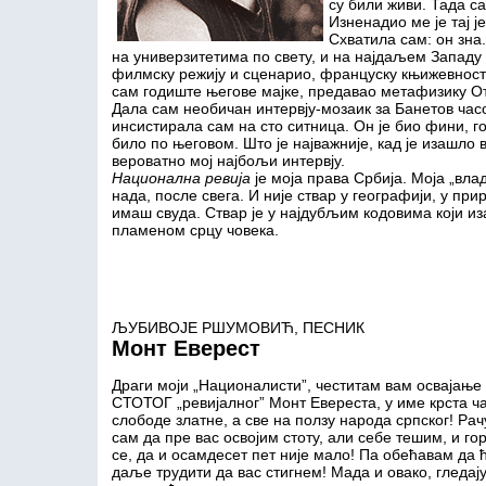
су били живи. Тада с
Изненадио ме је тај је
Схватила сам: он зна
на универзитетима по свету, и на најдаљем Западу
филмску режију и сценарио, француску књижевност и
сам годиште његове мајке, предавао метафизику От
Дала сам необичан интервју-мозаик за Банетов часо
инсистирала сам на сто ситница. Он је био фини, го
било по његовом. Што је најважније, кад је изашло в
вероватно мој најбољи интервју.
Национална ревија
је моја права Србија. Моја „вла
нада, после свега. И није ствар у географији, у при
имаш свуда. Ствар је у најдубљим кодовима који иза 
пламеном срцу човека.
ЉУБИВОЈЕ РШУМОВИЋ, ПЕСНИК
Монт Еверест
Драги моји „Националисти”, честитам вам освајање
СТОТОГ „ревијалног” Монт Евереста, у име крста ча
слободе златне, а све на ползу народа српског! Ра
сам да пре вас освојим стоту, али себе тешим, и го
се, да и осамдесет пет није мало! Па обећавам да ћ
даље трудити да вас стигнем! Мада и овако, гледај