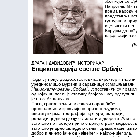
због којег се С
Напротив. Ми г
према народу и
представља ист
културне и прир
оцењивати нешто
Верујем да нећу
најсрпскији час
(Б
ДРАГАН ДАВИДОВИЋ, ИСТОРИЧАР
Енциклопедија светле Србије
Када су прије двадесетак година директор и главни
уредник Мишо Вујовић и сарадници осмишљавали
Националну ревију „Србија”
, успоставили су правил
од којих ни послије стотину бројева нису одступили.
је по себи подухват.
Прво, српске земље и српски народ биће
представљени кроз лијепе приче о људима,
институцијама, географији, култури, историји,
религији, једном рјечју о љепоти и доброти. Али не
зато што не постоје приче о црној страни медаље, 
зато што је црно овладало свим порама нашег живот
добро и лијепо јаче од највећег и најружнијег зла.