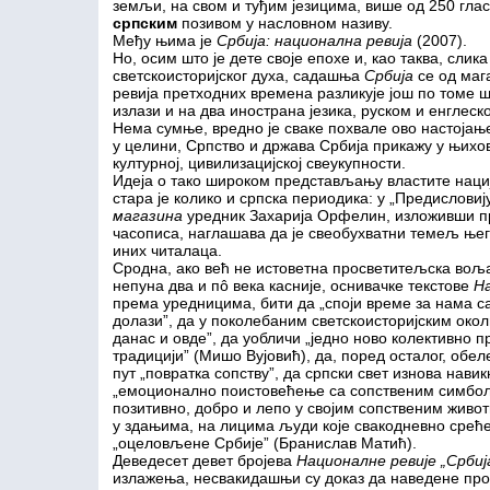
земљи, на свом и туђим језицима, више од 250 гла
српским
позивом у насловном називу.
Међу њима је
Србија: национална ревија
(2007).
Но, осим што је дете своје епохе и, као таква, слик
светскоисторијског духа, садашња
Србија
се од мага
ревија претходних времена разликује још по томе 
излази и на два инострана језика, руском и енглеск
Нема сумње, вредно је сваке похвале ово настојање
у целини, Српство и држава Србија прикажу у њихово
културној, цивилизацијској свеукупности.
Идеја о тако широком представљању властите нације
стара је колико и српска периодика: у „Предисловиј
магазина
уредник Захарија Орфелин, изложивши п
часописа, наглашава да је свеобухватни темељ њег
иних читалаца.
Сродна, ако већ не истоветна просветитељска воља
непуна два и пô века касније, оснивачке текстове
Н
према уредницима, бити да „споји време за нама 
долази”, да у поколебаним светскоисторијским окол
данас и овде”, да уобличи „једно ново колективно п
традицији” (Мишо Вујовић), да, поред осталог, обе
пут „повратка сопству”, да српски свет изнова нави
„емоционално поистовећење са сопственим симболи
позитивно, добро и лепо у својим сопственим живот
у здањима, на лицима људи које свакодневно срећем
„оцеловљене Србије” (Бранислав Матић).
Деведесет девет бројева
Националне ревије
„
Србиј
излажења, несвакидашњи су доказ да наведене прог