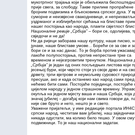
мукотрпног трајања који је обиљежила беспоштедн
прије свега, за слободу. Такве прилике пропраћене 
бројним подвизима и бљесковима српског духа. У 
суморне и неизвјесне свакодневице, и неприхватљ
уздрманог и изблијеђелог сјећања на блиставе при
нашег постојања као народа, пламти свјетлост блис
Националне ревије
„
Србија
”
– бори се, одолијева, т
свједочи и не да!
Не да ријеци заборава нашу културу, наше писмо, 
јунаке, наше блиставе умове... Борећи се за све и з
бори се и за нас данас. То је борба против ужасава
лакоће полупостојања, против непрестане трке са
временом и нејезгровитим тренутком.
Национална р
„
Србија
”
је један од оних посљедњих листова који п
јесењој бури, који чврсто стоји уз своје дрво и на св
дрвету, трпи вјетрове и неумољиву суровост природе.
пресуши, ако и када останемо као народ сами пред
нећемо бити сами. Постојаће појединци, постојаће 
цијелом народу у једном страшном времену. Управо
окупља на једном мјесту ваша и наша
Србија
, која
значај јубилеј – догађај који нам свима говори да, 
није све бруто и нето, нешто је и свето.
Уважени пријатељи, у име редакције портала ИН4С,
српски народ, честитам вам јубилеј, наш заједнички
никада одустати, ма колико било тешко. У овом см
подвижници. То је наш национални задатак.