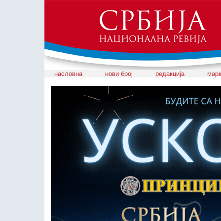
насловна
нови број
редакција
марк