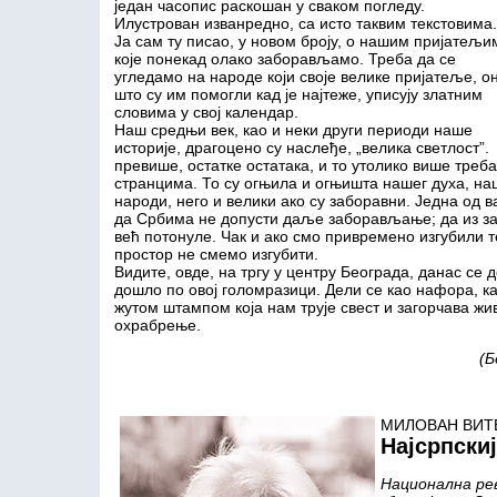
један часопис раскошан у сваком погледу.
Илустрован изванредно, са исто таквим текстовима.
Ја сам ту писао, у новом броју, о нашим пријатељи
које понекад олако заборављамо. Треба да се
угледамо на народе који своје велике пријатеље, о
што су им помогли кад је најтеже, уписују златним
словима у свој календар.
Наш средњи век, као и неки други периоди наше
историје, драгоцено су наслеђе, „велика светлост”
превише, остатке остатака, и то утолико више треба
странцима. То су огњила и огњишта нашег духа, на
народи, него и велики ако су заборавни. Једна од 
да Србима не допусти даље заборављање; да из за
већ потонуле. Чак и ако смо привремено изгубили т
простор не смемо изгубити.
Видите, овде, на тргу у центру Београда, данас се 
дошло по овој голомразици. Дели се као нафора, ка
жутом штампом која нам трује свест и загорчава жи
охрабрење.
(Б
МИЛОВАН ВИТЕ
Најсрпски
Национална ре