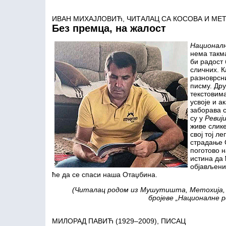
ИВАН МИХАЈЛОВИЋ, ЧИТАЛАЦ СА КОСОВА И МЕ
Без премца, на жалост
Националн
нема такм
би радост 
сличних. К
разноврсн
писму. Дру
текстовима
усвоје и а
заборава с
су у
Ревиј
живе слике
свој тој л
страдање 
поготово н
истина да 
објављени
ће да се спаси наша Отаџбина.
(Читалац родом из Мушутишта, Метохија, с
бројеве „Националне р
МИЛОРАД ПАВИЋ (1929–2009), ПИСАЦ