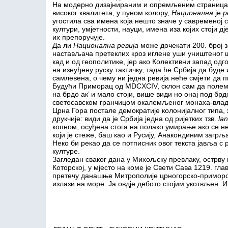
На модерно дизајнираним и опремљеним страниц
високог квалитета, у пуном колору,
Национална
је
р
угостила сва имена која нешто значе у савременој с
култури, умјетности, науци, имена иза којих стоји дј
их препоручује.
Да ли
Национална ревија
може дочекати 200. број 
настављача претеклих кроз иглене уши уништеног 
кад и од геополитике, јер ако Колективни запад о
на изнуђену руску тактичку, тада ће Србија да буде
самлевена, о чему ни једна ревија неће смјети да 
Будући Приморац од MDCXCIV, склон сам да полем
на брдо ак’ и мало стоји, више види но онај под бр
светосавском гранчицом окалемљеног монаха-влада
Црна Гора постале демократије колонијалног типа, 
друкчије: види да је Србија једна од ријетких тзв.
la
копном, осуђена стога на полако умирање ако се н
који је стеже, баш као и Русију, Анакондиним загрљ
Неко би рекао да се потписник овог текста јавља с 
културе.
Загледан сваког дана у Михољску превлаку, острву к
Которској, у мјесто на коме је Свети Сава 1219. гл
претечу данашње Митрополије црногорско-приморске
излази на море. Ја овдје дебото стојим укотвљен. 