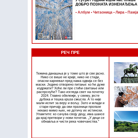
У сусрет години којом нас плаше
ДОБРО ПОЗНАТА ИЗНЕНАЂЕЊА
• Албум
• Читаоница
• Лира • Памј
РЕЧ ПРЕ
Тежина данашња је у томе што је све јасно.
Нико се више не крије, нико не стиди,
опасни карневал пред нама одвија се без
маски. Једино отворено питање: ко ће дуже
издржати? Хоће ли пре стићи свитање или
распрснуће? Тако изгледа свет на почетку
2024. Главно обележје, у свему, јесте
дубока и тешка
криза смисла
. А то није
мали испит за веру и вољу. Зато и млади и
стари причају да ови празници пролазе
некако мимо њих, не дотичу их истински.
Упамтите: ко сачува своју децу, има шансе
да крај претвори у нови почетак. „У деци се
обнавља и чисти река човечанства.”