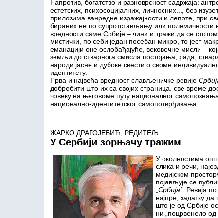
Напротив, богатство и разноврсност садржаја: антро
естетских, психосоцијалних, личносних..., без изуз
прилозима ванредне изражајности и лепоте, при све
бираних не по супротстављању или полемичности в
вредности саме Србије – чини и тражи да се стотом 
мистички, по себи један посебан микро, то јест мак
еманацији оне ослобађајуће, вековечне мисли – ко
земљи до стварнога смисла постојања, рада, ствар
народи јасне и дубоке свести о своме индивидуал
идентитету.
Прва и највећа вредност слављеничке ревије
Србиј
добробити што их са својих страница, све време до
човеку на његовоме путу националног самопознања
национално-идентитетског самопотврђивања.
ЖАРКО ДРАГОЈЕВИЋ, РЕДИТЕЉ
У Сербији зорњачу тражим
У околностима опш
слика и речи, најез
медијском простор
појављује се публ
„
Србија”
. Ревија п
најпре, задатку да
што је од Србије ос
ни „поцрвенело од 