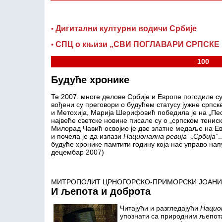
Дигитални културни водичи Србије
•
СПЦ о књизи „СВИ ПОГЛАВАРИ СРПСКЕ Ц
•
100
Будуће хронике
Те 2007. многе делове Србије и Европе погодиле с
вођени су преговори о будућем статусу јужне српск
и Метохија, Марија Шерифовић победила је на „Пес
највеће светске новине писале су о „српском тениск
Милорад Чавић освојио је две златне медаље на Е
и почела је да излази
Национална ревија
„
Србија
”
.
будуће хронике памтити годину која нас управо напу
децембар 2007)
МИТРОПОЛИТ ЦРНОГОРСКО-ПРИМОРСКИ ЈОАНИ
И љепота и доброта
Читајући и разгледајући
Нацио
упознати са природним љепот