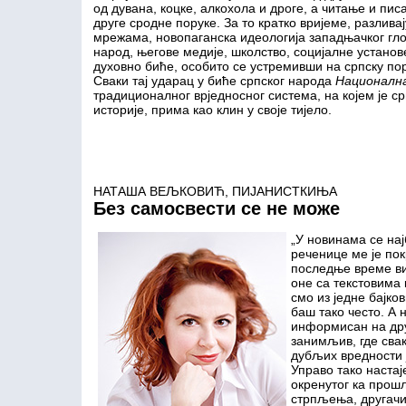
од дувана, коцке, алкохола и дроге, а читање и пи
друге сродне поруке. За то кратко вријеме, разлив
мрежама, новопаганска идеологија западњачког гло
народ, његове медије, школство, социјалне установе,
духовно биће, особито се устремивши на српску по
Сваки тај ударац у биће српског народа
Национална
традиционалног врједносног система, на којем је ср
историје, прима као клин у своје тијело.
НАТАША ВЕЉКОВИЋ, ПИЈАНИСТКИЊА
Без самосвести се не може
„У новинама се нај
реченице ме је по
последње време ви
оне са текстовима 
смо из једне бајк
баш тако често. А 
информисан на друг
занимљив, где сва
дубљих вредности 
Управо тако настај
окренутог ка прош
стрпљења, другачи