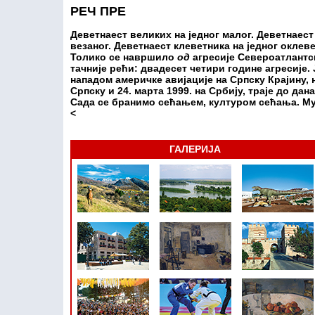
РЕЧ ПРЕ
Деветнаест великих на једног малог. Деветнаест
везаног. Деветнаест клеветника на једног оклеве
Толико се навршило
од
агресије Североатлантск
тачније рећи: двадесет четири године агресије. Ј
нападом америчке авијације на Српску Крајину, 
Српску и 24. марта 1999. на Србију, траје до да
Сада се бранимо сећањем, културом сећања. Му
<
ГАЛЕРИЈА