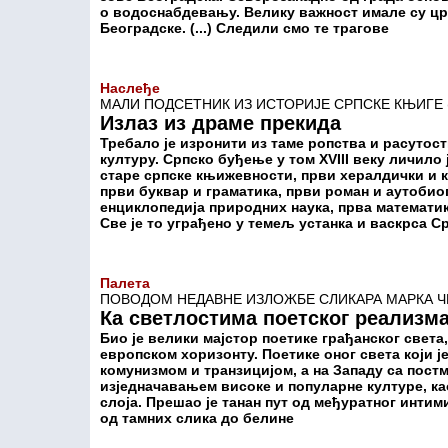
о водоснабдевању. Велику важност имале су цр
Београдске. (...) Следили смо те трагове
Наслеђе
МАЛИ ПОДСЕТНИК ИЗ ИСТОРИЈЕ СРПСКЕ КЊИГЕ 
Излаз из драме прекида
Требало је изронити из таме ропства и расутост
културу. Српско буђење у том XVIII веку личило
старе српске књижевности, први хералдички и 
први буквар и граматика, први роман и аутобио
енциклопедија природних наука, прва математика
Све је то уграђено у темељ устанка и васкрса С
Палета
ПОВОДОМ НЕДАВНЕ ИЗЛОЖБЕ СЛИКАРА МАРКА Ч
Ка светлостима поетског реализм
Био је велики мајстор поетике грађанског света
европском хоризонту. Поетике оног света који ј
комунизмом и транзицијом, а на Западу са пос
изједначавањем високе и популарне културе, к
слоја. Прешао је танан пут од међуратног интим
од тамних слика до белине