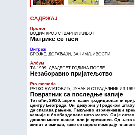
САДРЖАЈ
Пролог
ВОДИЧ КРОЗ СТВАРНИ ЖИВОТ
Матрикс се гаси
Витраж
БРОЈКЕ, ДОГАЂАЈИ, ЗАНИМЉИВОСТИ
Албум
ТА 1999, ДВАДЕСЕТ ГОДИНА ПОСЛЕ
Незаборавно пријатељство
Pro memoria
РАТКО БУЛАТОВИЋ, ЈУНАК И СТРАДАЛНИК ИЗ 1999
Повратник са последње капије
Те ноћи, 29/30. април, наши традиционални при
центру Београда. Он, дежурни у Градском штабу
да спасава рањене. Пажљиво израчунавши време
касније и бомбардовале исто место. Он је остао
давали много шанси, али је преживео. Од њега 
живот и смисао, како се вером померају планин