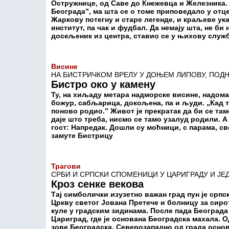
Остружнице, од Саве до Кнежевца и Железника.
Београда”, ма шта се о томе приповедало у отц
Жаркову потегну и старе легенде, и краљеве ука
институт, па чак и фудбал. Да немају шта, не би 
досељеник из центра, ставио се у њихову служ
Висине
НА БИСТРИЧКОМ ВРЕЛУ У ДОЊЕМ ЛИПОВУ, ПОДН
Бистро око у камену
Ту, на хиљаду метара надморске висине, надома
божур, сабљарица, докољена, па и људи. „Кад те
поново родио.” Живот је прекратак да би се та
даје што треба, нисмо се тамо узалуд родили. А
гост: Напредак. Дошли су моћници, с парама, св
замуте Бистрицу
Трагови
СРБИ И СРПСКИ СПОМЕНИЦИ У ЦАРИГРАДУ И ЈЕ
Кроз сенке векова
Тај симболички изузетно важан град пун је српс
Цркву светог Јована Претече и болницу за сиро
куле у градским зидинама. После пада Београда
Цариград, где је основана Београдска махала. Од
зове Београдска. Северозападно од града основ