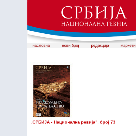
насловна
нови број
редакција
маркети
„СРБИЈА - Национална ревија”, број 73