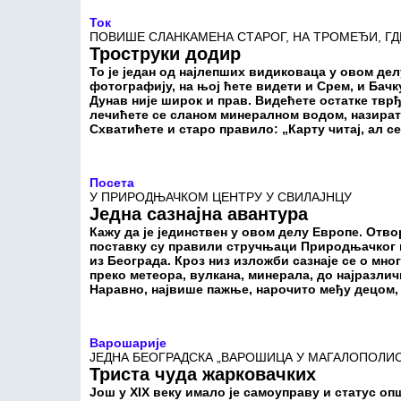
Ток
ПОВИШЕ СЛАНКАМЕНА СТАРОГ, НА ТРОМЕЂИ, ГД
Троструки додир
То је један од најлепших видиковаца у овом де
фотографију, на њој ћете видети и Срем, и Бачку
Дунав није широк и прав. Видећете остатке тврђа
лечићете се сланом минералном водом, назират
Схватићете и старо правило: „Карту читај, ал с
Посета
У ПРИРОДЊАЧКОМ ЦЕНТРУ У СВИЛАЈНЦУ
Једна сазнајна авантура
Кажу да је јединствен у овом делу Европе. Отво
поставку су правили стручњаци Природњачког 
из Београда. Кроз низ изложби сазнаје се о мно
преко метеора, вулкана, минерала, до најразли
Наравно, највише пажње, нарочито међу децом,
Варошарије
ЈЕДНА БЕОГРАДСКА „ВАРОШИЦА У МАГАЛОПОЛИ
Триста чуда жарковачких
Још у XIX веку имало је самоуправу и статус оп