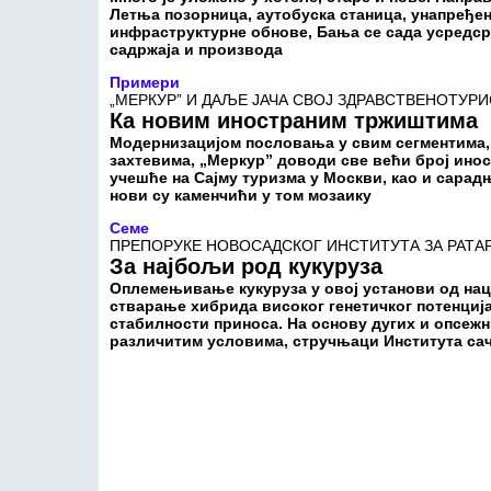
Летња позорница, аутобуска станица, унапређена
инфраструктурне обнове, Бања се сада усредср
садржаја и производа
Примери
„МЕРКУР” И ДАЉЕ ЈАЧА СВОЈ ЗДРАВСТВЕНОТУР
Ка новим иностраним тржиштима
Модернизацијом пословања у свим сегментима,
захтевима, „Меркур” доводи све већи број иност
учешће на Сајму туризма у Москви, као и сарад
нови су каменчићи у том мозаику
Семе
ПРЕПОРУКЕ НОВОСАДСКОГ ИНСТИТУТА ЗА РАТАР
За најбољи род кукуруза
Оплемењивање кукуруза у овој установи од наци
стварање хибрида високог генетичког потенциј
стабилности приноса. На основу дугих и опсежн
различитим условима, стручњаци Института сач