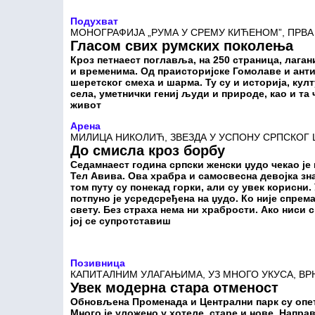
Подухват
МОНОГРАФИЈА „РУМА У СРЕМУ КИЋЕНОМ”, ПРВА 
Гласом свих румских поколења
Кроз петнаест поглавља, на 250 страница, лага
и временима. Од праисторијске Гомолаве и анти
шеретског смеха и шарма. Ту су и историја, кул
села, уметнички гениј људи и природе, као и та
живот
Арена
МИЛИЦА НИКОЛИЋ, ЗВЕЗДА У УСПОНУ СРПСКОГ 
До смисла кроз борбу
Седамнаест година српски женски џудо чекао је н
Тел Авива. Ова храбра и самосвесна девојка зна
том путу су понекад горки, али су увек корисни.
потпуно је усредсређена на џудо. Ко није спрем
свету. Без страха нема ни храбрости. Ако ниси 
јој се супротставиш
Позивница
КАПИТАЛНИМ УЛАГАЊИМА, УЗ МНОГО УКУСА, ВР
Увек модерна стара отменост
Обновљена Променада и Централни парк су опет
Много је уложено у хотеле, старе и нове. Напра