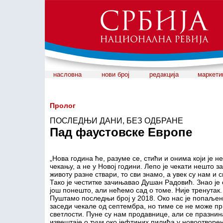
насловна
нови број
редакција
маркети
Пролог
ПОСЛЕДЊИ ДАНИ, БЕЗ ОДБРАНЕ
Пад фаустовске Европе
„Нова година ће, разуме се, стићи и онима који је не
чекању, а не у Новој години. Лепо је чекати нешто з
животу разне ствари, то сви знамо, а увек су нам и 
Тако је честитке зачињавао Душан Радовић. Знао ј
још понешто, али нећемо сад о томе. Није тренутак.
Пуштамо последњи број у 2018. Око нас је попаљено
заседи чекале од септембра, но тиме се не може пр
светлости. Пуне су нам продавнице, али се празни
извештаје о тучи око јефтиних пилића у новоотворе