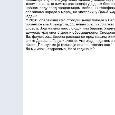
током првог сата зимске распродаје у једном београ
ноћном реду пред продавницом мобилних телефона 
срозавања народа у марву, на хистеричну
Гранд Фа
један?
У 2018. обележили смо стогодишњицу победе у Велик
организовала Француска, 11. новембра, по српском
словом. Још мањим него лондон или берлин. Узалуд
дежурају крај оног старог и обесмишљеног Спомени
Да, фаустовска Европа распада се пред нашим очима
слике Доријана Греја ишчезне. Ако икад подигнемо
пише: „Поштујемо је колико је она поштовала нас.”
Да ми ипак наздравимо, Нова година је?