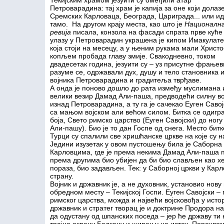
Текијским храмом језуити су омеђили атар
Петроварадина: тај храм је капија за оне који долазе
Сремских Карловаца, Београда, Цариграда... или ид
тамо. На другом крају места, као што је
Националн
ревија
писала, конзола на фасади спрата прве куће
улазу у Петроварадин украшена је кипом Имакулате
која стоји на месецу, а у њеним рукама мали Христо
копљем пробада главу змије. Свакодневно, током
двадесетак година, језуити су – уз присутне фрањев
разуме се, одржавали дух, душу и тело становника 
војника Петроварадина и градитеља тврђаве.
А онда је поново дошло до рата између муслимана и
велики везир Дамад Али-паша, предводећи силну вој
изнад Петроварадина, а ту га је сачекао Еуген Саво
са мањом војском али већом силом. Битка се одигра
боја, Свето римско царство (Еуген Савојски) до ног
Али-пашу). Био је то дан Госпе од снега. Место бит
Турци су спалили све хришћанске цркве на које су 
Једини изузетак у овом пустошењу била је Саборна
Карловцима, где је према некима Дамад Али-паша пр
према другима био убијен да би био слављен као хер
пораза, био задављен. Тек: у Саборној цркви у Ка
страну.
Војник и државник је, а не духовник, установио нов
обредном месту – Текијској Госпи. Еуген Савојски –
римског царства, можда и највећи војсковођа у исто
државник и стратег творац је и доктрине Продора на
да одустану од шпанских поседа – јер ће државу ти 