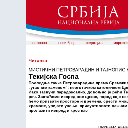
насловна
нови број
редакција
маркети
Читанка
МИСТИЧНИ ПЕТРОВАРАДИН И ТАЈНОПИС 
Текијска Госпа
Последња тачка Петроварадина према Сремски
„угаоним каменом”: неоготичком католичком Црк
Иако зазвучи парадоксално, довољно је рећи Теки
реч. Застаћемо испред ове цркве, поред које не
ћемо призвати просторе и времена, срести мно
храмове, упијати учења, присуствовати важним д
пролазити испред и кроз нас
ЦРКВЕНА РЕН