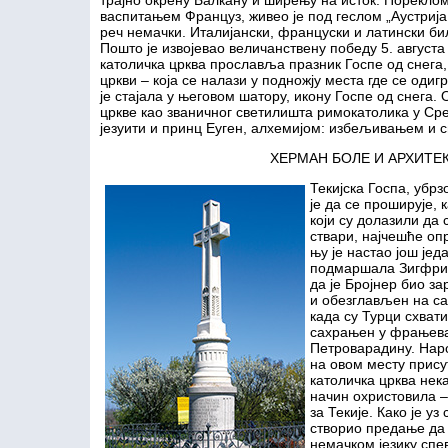
трајно окрену Балкану и ширењу на исток. Порекло
васпитањем Француз, живео је под геслом „Аустрија 
реч немачки. Италијански, француски и латински би
Пошто је извојевао величанствену победу 5. августа 
католичка црква прославља празник Госпе од снега, 
цркви – која се налази у подножју места где се одигр
је стајала у његовом шатору, икону Госпе од снега. 
цркве као званичног светилишта римокатолика у Сре
језуити и принц Еуген, алхемијом: избељивањем и с
ХЕРМАН БОЛЕ И АРХИТЕ
Текијска Госпа, убр
је да се проширује, 
који су долазили да
ствари, најчешће оп
њу је настао још јед
подмаршала Зигфрид
да је Бројнер био з
и обезглављен на са
када су Турци схвати
сахрањен у фрањевач
Петроварадину. Наро
на овом месту присут
католичка црква нека
начин охристовила –
за Текије. Како је уз
створио предање да 
немачком језику спе