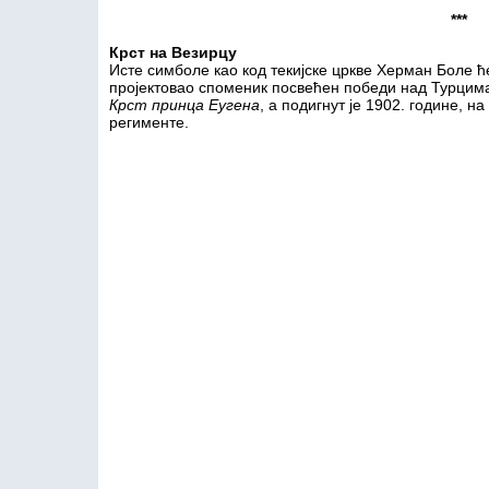
***
Крст на Везирцу
Исте симболе као код текијске цркве Херман Боле ћ
пројектовао споменик посвећен победи над Турцима
Крст принца Еугена
, а подигнут је 1902. године, н
регименте.