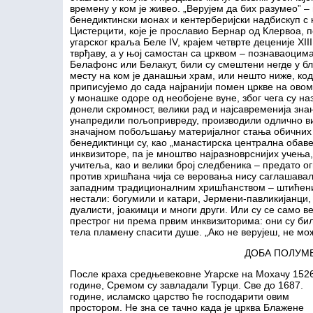
времену у ком је живео. „Верујем да бих разумео” – 
бенедиктински монах и кентерберијски надбискуп с к
Цистерцити, које је прославио Бернар од Клервоа, 
угарског краља Беле IV, крајем четврте деценије XII
тврђаву, а у њој самостан са црквом – познаваоцим
Белафонс или Белакут, били су смештени негде у бл
месту на ком је данашњи храм, или нешто ниже, ко
приписујемо до сада најранији помен цркве на ово
у монашке одоре од необојене вуне, због чега су на
донели скромност, велики рад и најсавременија зна
унапредили пољопривреду, производили одлично вин
значајном побољшању материјалног стања обичних
бенедиктинци су, као „манастирска централна обаве
инквизиторе, па је мноштво најразноврснијих учења
учитеља, као и велики број следбеника – предато ог
против хришћана чија се веровања нису саглашавал
западним традиционалним хришћанством – штићени
нестали: богумили и катари, Јермени-павликијанци,
дуалисти, јоакимци и многи други. Или су се само 
престрог ни према првим инквизиторима: они су бил
тела пламену спасити душе. „Ако не верујеш, не м
ДОБА ПОЛУМ
После краха средњевековне Угарске на Мохачу 1526
године, Сремом су завладали Турци. Све до 1687.
године, исламско царство ће господарити овим
простором. Не зна се тачно када је црква Блажене