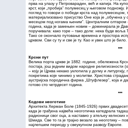
прва на улазу у Петроварадин, већ и капија. На куп
крст, који „пробија” полумесец у његовом подножју. 
поглед то говори о победи крста над полумесецом, т
материјализовано присуство Оне која је „обучена у 
месецом под ногама њеним”. Централним олтаром – 
година, када је замењен новим – доминирала је Дави
поручивала: како горе – тако доле: нека буде воља Т
Тако се окончало путовање времена и простора испр
црквом. Сви су ту и све је ту. Као и увек што је било.
***
Крсни пут
Велика порта цркве је 1882. године, обележена Крс
постаја, још једним видом народне религиозности (
– коју је Црква некако уклопила у догму и литургиј
покретима које чинимо у молитви. Христова страдањ
аустријска породична фирма „Штуфлезер”, која и да
готово сто четрдесет година.
***
Кодови неоготике
Архитекта Херман Боле (1845-1926) првих двадесет 
када је грађена највећа неоготичка катедрала тадаш
радионици свог оца, а наставио у атељеу келнских
Шмида. Све то га је трајно везало за неоготику – 
најлепшем периоду у свеукупном развоју Европе.