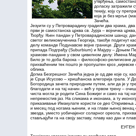
утврђења, самостана
доласку затражили с
текију, коју су преп
која је без мрље (м
Зачећа.
Језуити су у Петроварадину градили два храма, два 
први је самостанска црква св. Јурја – војничка црк
Ђорђу. Њен пандан у Петроварадинском шанцу, да
светог великомученика Георгија, такође подигнут к
делу команде Подунавске војне границе. Други храм
припада Подграђу (Suburbium) и Мајуру – Доњем П
храмове-пандане у свом цивилном делу: Имена Мар
Било је то доба барока – философско-религиозне д
прихваћеним тек пошто је пропуштен кроз „кијевске
облика.
Догма Безгрешног Зачећа једна је од двe које су, ка
је Срце Исусово – хришћанска алегорија грала. У До
Богородица зачета природним путем, али да је у тр
благодати и на тај начин – већ у првом трену – оч
чиста могла је родити Сина Божијег и само на тај н
непремостив јаз. На сликама и иконама, а ту иконо
приказивање Имакулате користи се део Откривења Јо
и месец под ногама њеним, и на глави њеној венац о
звезда, уместо уобичајеног соларног ореола, прихва
стављајући га на своју заставу, плаву као дан и плав
ЕУГЕН