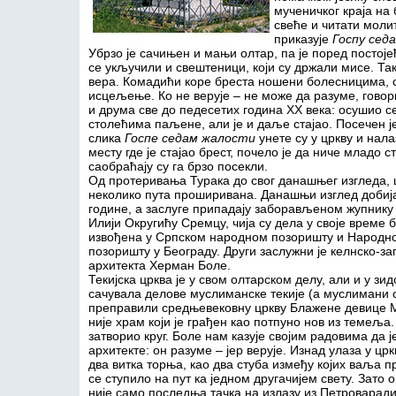
мученичког краја на 
свеће и читати молит
приказује
Госпу сед
Убрзо је сачињен и мањи олтар, па је поред постоје
се укључили и свештеници, који су држали мисе. Так
вера. Комадићи коре бреста ношени болесницима, ск
исцељење. Ко не верује – не може да разуме, говори
и друма све до педесетих година ХХ века: осушио се
столећима паљене, али је и даље стајао. Посечен ј
слика
Госпе седам жалости
унете су у цркву и нала
месту где је стајао брест, почело је да ниче младо 
саобраћају су га брзо посекли.
Од протеривања Турака до свог данашњег изгледа, ц
неколико пута проширивана. Данашњи изглед добиј
године, а заслуге припадају заборављеном жупнику
Илији Округићу Сремцу, чија су дела у своје време 
извођена у Српском народном позоришту и Народн
позоришту у Београду. Други заслужни је келнско-за
архитекта Херман Боле.
Текијска црква је у свом олтарском делу, али и у зи
сачувала делове муслиманске текије (а муслимани 
преправили средњевековну цркву Блажене девице М
није храм који је грађен као потпуно нов из темеља.
затворио круг. Боле нам казује својим радовима да ј
архитекте: он разуме – јер верује. Изнад улаза у цр
два витка торња, као два стуба између којих ваља п
се ступило на пут ка једном другачијем свету. Зато 
није само последња тачка на излазу из Петроваради