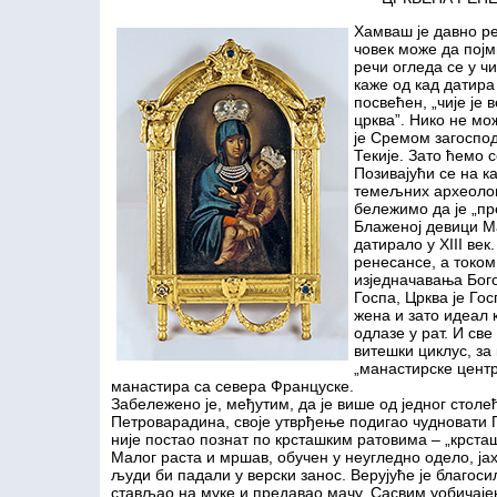
Хамваш је давно ре
човек може да појм
речи огледа се у ч
каже од кад датира
посвећен, „чије је в
црква”. Нико не мож
је Сремом загоспод
Текије. Зато ћемо с
Позивајући се на к
темељних археолош
бележимо да је „пр
Блаженој девици Ма
датирало у XIII век
ренесансе, а током
изједначавања Бог
Госпа, Црква је Гос
жена и зато идеал 
одлазе у рат. И све
витешки циклус, за 
„манастирске центр
манастира са севера Француске.
Забележено је, међутим, да је више од једног столе
Петроварадина, своје утврђење подигао чудновати 
није постао познат по крсташким ратовима – „крста
Малог раста и мршав, обучен у неугледно одело, јах
људи би падали у верски занос. Верујуће је благоси
стављао на муке и предавао мачу. Сасвим уобичаје