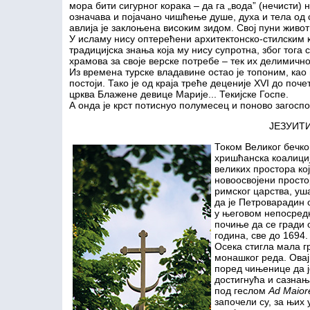
мора бити сигурног корака – да га „вода” (нечисти) 
означава и појачано чишћење душе, духа и тела од с
авлија је заклоњена високим зидом. Свој пуни живот 
У исламу нису оптерећени архитектонско-стилским 
традицијска знања која му нису супротна, због тога
храмова за своје верске потребе – тек их делимичн
Из времена турске владавине остао је топоним, као 
постоји. Тако је од краја треће деценије XVI до по
црква Блажене девице Марије... Текијске Госпе.
А онда је крст потиснуо полумесец и поново загосп
ЈЕЗУИТ
Током Великог бечко
хришћанска коалициј
великих простора кој
новоосвојени простор
римског царства, уш
да је Петроварадин 
у његовом непосредн
почиње да се гради 
година, све до 1694.
Осека стигла мала гр
монашког реда. Овај 
поред чињенице да 
достигнућа и сазнањ
под геслом
Ad Maior
започели су, за њих