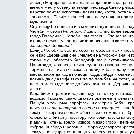
девице Марије престала да постоји, нити када је на
њеном месту осванула текија, тек, када Свето римс
царство поново успостави владавину крста, остаће 
топонима – Текије и као сећање да су овде владали
муслимани.
Ову текију ће описати и знаменити путописац, Евлиј
Челеби, у свом
Путопису
. У делу „Опис Доње варо
града Варадина”, Челеби нам говори: „Становништво
их овде нема. Ту постоје четири основне школе за м
занесених дервиша
.”
Евлија Челеби је сам по себи интересантна личност
се и као „Дервишев син”. Челеби на турском значи го
топониму – области у Кападокији где је путопишчев
Цариграда, када их је лично султан позвао да се пр
термин – означава човека са Божијом благодаћу: е
места, може да хода по води, хода, лебди и клања л
познају да су евлије тако што по погибији не остају 
на оно место где желе да буду покопани. „Дервишев
до њих...
Када бисмо тражили најсличнију паралелу текијама
водице. Наравно, свако овакво поређење је релатив
Пишући о текијама, сарајевски шејх Урјан Баба – в
начела
свете историје и свете географије
– као 
текије. Текија има седам обавезних елемената – број
елемената битан у простору који води човека ка Богу
и авлија), стена, врело (извор), мезар (гроб), пећин
узбрдо, низбрдо и раван је – мора одговарати крет
текију је из супротног правца у односу на ток реке у 