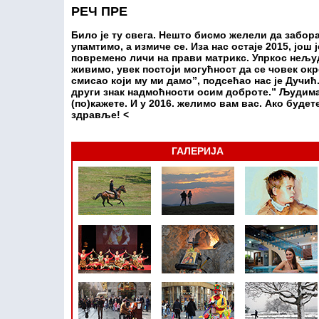
РЕЧ ПРЕ
Било је ту свега. Нешто бисмо желели да забора
упамтимо, а измиче се. Иза нас остаје 2015, још
повремено личи на прави матрикс. Упркос нељуд
живимо, увек постоји могућност да се човек ок
смисао који му ми дамо”, подсећао нас је Дучић.
други знак надмоћности осим доброте.” Људима 
(по)кажете. И у 2016. желимо вам вас. Ако будет
здравље!
<
ГАЛЕРИЈА