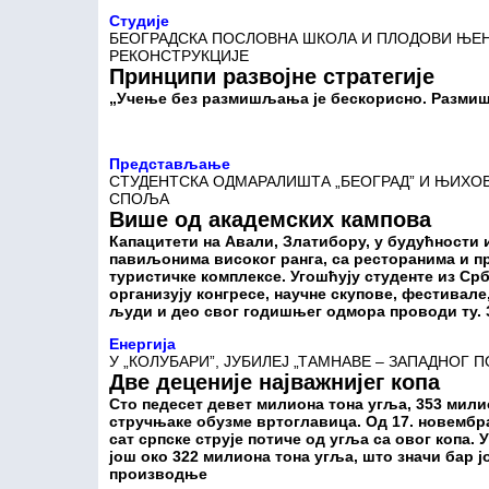
Студије
БЕОГРАДСКА ПОСЛОВНА ШКОЛА И ПЛОДОВИ ЊЕ
РЕКОНСТРУКЦИЈЕ
Принципи развојне стратегије
„Учење без размишљања је бескорисно. Размишљ
Представљање
СТУДЕНТСКА ОДМАРАЛИШТА „БЕОГРАД” И ЊИХО
СПОЉА
Више од академских кампова
Капацитети на Авали, Златибору, у будућности и
павиљонима високог ранга, са ресторанима и пр
туристичке комплексе. Угошћују студенте из Срб
организују конгресе, научне скупове, фестивале
људи и део свог годишњег одмора проводи ту.
Енергија
У „КОЛУБАРИ”, ЈУБИЛЕЈ „ТАМНАВЕ – ЗАПАДНОГ 
Две деценије најважнијег копа
Сто педесет девет милиона тона угља, 353 милио
стручњаке обузме вртоглавица. Од 17. новембра
сат српске струје потиче од угља са овог копа.
још око 322 милиона тона угља, што значи бар 
производње