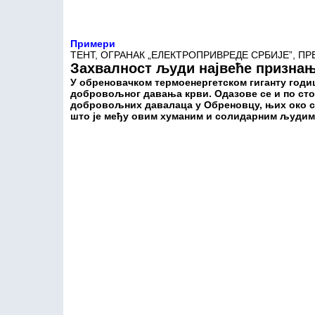
Примери
ТЕНТ, ОГРАНАК „ЕЛЕКТРОПРИВРЕДЕ СРБИЈЕ”, П
Захвалност људи највеће призна
У обреновачком термоенергетском гиганту годиш
добровољног давања крви. Одазове се и по сто
добровољних давалаца у Обреновцу, њих око се
што је међу овим хуманим и солидарним људим