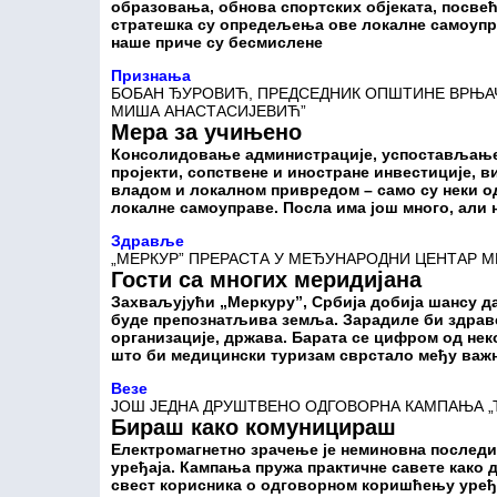
образовања, обнова спортских објеката, посвећ
стратешка су опредељења ове локалне самоуправ
наше приче су бесмислене
Признања
БОБАН ЂУРОВИЋ, ПРЕДСЕДНИК ОПШТИНЕ ВРЊАЧ
МИША АНАСТАСИЈЕВИЋ”
Мера за учињено
Консолидовање администрације, успостављање 
пројекти, сопствене и иностране инвестиције, 
владом и локалном привредом – само су неки о
локалне самоуправе. Посла има још много, али н
Здравље
„МЕРКУР” ПРЕРАСТА У МЕЂУНАРОДНИ ЦЕНТАР 
Гости са многих меридијана
Захваљујући „Меркуру”, Србија добија шансу да
буде препознатљива земља. Зарадиле би здравс
организације, држава. Барата се цифром од не
што би медицински туризам сврстало међу важн
Везе
ЈОШ ЈЕДНА ДРУШТВЕНО ОДГОВОРНА КАМПАЊА „
Бираш како комуницираш
Електромагнетно зрачење је неминовна послед
уређаја. Кампања пружа практичне савете како 
свест корисника о одговорном коришћењу уређ