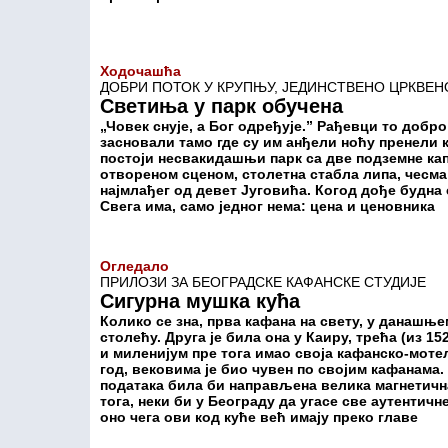
Ходочашћа
ДОБРИ ПОТОК У КРУПЊУ, ЈЕДИНСТВЕНО ЦРКВЕ
Светиња у парк обучена
„Човек снује, а Бог одређује.” Рађевци то добро
засновали тамо где су им анђели ноћу пренели к
постоји несвакидашњи парк са две подземне кап
отвореном сценом, столетна стабла липа, чесма В
најмлађег од девет Југовића. Когод дође будна
Свега има, само једног нема: цена и ценовника
Огледало
ПРИЛОЗИ ЗА БЕОГРАДСКЕ КАФАНСКЕ СТУДИЈЕ
Сигурна мушка кућа
Колико се зна, прва кафана на свету, у данашње
столећу. Друга је била она у Каиру, трећа (из 15
и миленијум пре тога имао своја кафанско-моте
год, вековима је био чувен по својим кафанама.
података била би направљена велика магнетична
тога, неки би у Београду да угасе све аутентич
оно чега ови код куће већ имају преко главе