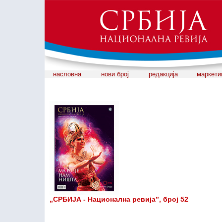
насловна
нови број
редакција
маркети
„СРБИЈА - Национална ревија”, број 52