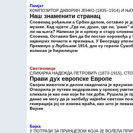
Памјат
КОМПОЗИТОР ДАВОРИН ЈЕНКО (1835–1914) И Њ
Наш знаменити странац
Словенац рођењем а Србин делом, оставио је д
музике. Кад чујете „Где си, душо, где си, ’рано
ли на њега? Написао је и српску и стару словен
Словена. Оставио Беч да би постао хоровођа у 
највиших почасти и признања. У Београду упоз
Преминуо у Љубљани 1914, док су горели Суво
исписао је ћирилицом
Светионици
СЛИКАРКА НАДЕЖДА ПЕТРОВИЋ (1873-1915), СТ
Прави дух европске Европе
Својим животом и делом сведочила је врхунск
Отворила је путеве модернизма у српској уметно
сликала је као они који ће тек доћи. Рушила је 
данас не могу да је заобиђу највећи светски по
генерација јој се изнова враћа, као што је пок
Војске
Бајка
У ПОТРАЗИ ЗА ПРИНЦЕЗОМ КОЈА ЈЕ ВОЛЕЛА ПРИ