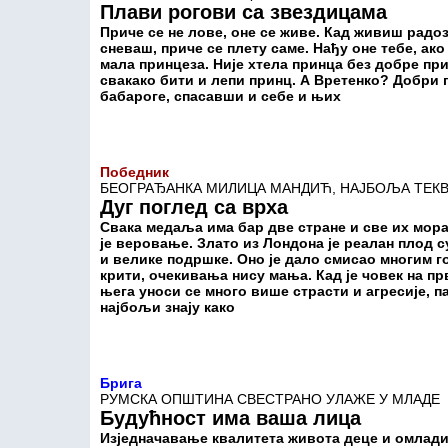
Плави рогови са звездицама
Приче се не лове, оне се живе. Кад живиш радоз
сневаш, приче се плету саме. Нађу оне тебе, ако
мала принцеза. Није хтела принца без добре при
свакако бити и лепи принц. А Вретенко? Добри 
бабароге, спасавши и себе и њих
Победник
БЕОГРАЂАНКА МИЛИЦА МАНДИЋ, НАЈБОЉА ТЕК
Дуг поглед са врха
Свака медаља има бар две стране и све их мора
је веровање. Злато из Лондона је реалан плод 
и велике подршке. Оно је дало смисао многим г
крити, очекивања нису мања. Кад је човек на пр
њега уноси се много више страсти и агресије, п
најбољи знају како
Брига
РУМСКА ОПШТИНА СВЕСТРАНО УЛАЖЕ У МЛАДЕ
Будућност има ваша лица
Изједначавање квалитета живота деце и омлади