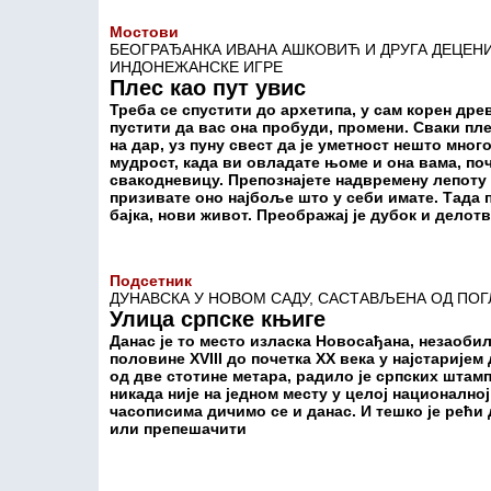
Мостови
БЕОГРАЂАНКА ИВАНА АШКОВИЋ И ДРУГА ДЕЦЕНИ
ИНДОНЕЖАНСКЕ ИГРЕ
Плес као пут увис
Треба се спустити до архетипа, у сам корен древ
пустити да вас она пробуди, промени. Сваки пл
на дар, уз пуну свест да је уметност нешто мног
мудрост, када ви овладате њоме и она вама, по
свакодневицу. Препознајете надвремену лепоту 
призивате оно најбоље што у себи имате. Тада 
бајка, нови живот. Преображај је дубок и делот
Подсетник
ДУНАВСКА У НОВОМ САДУ, САСТАВЉЕНА ОД ПОГ
Улица српске књиге
Данас је то место изласка Новосађана, незаобил
половине XVIII до почетка XX века у најстаријем
од две стотине метара, радило је српских штам
никада није на једном месту у целој национално
часописима дичимо се и данас. И тешко је рећи 
или препешачити