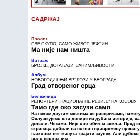
САДРЖАЈ
Пролог
СВЕ СКУПО, САМО ЖИВОТ ЈЕФТИН
Ма није нам ништа
Витраж
БРОЈКЕ, ДОГАЂАЈИ, ЗАНИМЉИВОСТИ
Албум
НОВОГОДИШЊИ ВРТЛОЗИ У БЕОГРАДУ
Град отвореног срца
Бележница
РЕПОРТЕРИ „НАЦИОНАЛНЕ РЕВИЈЕ” НА КОСОВУ
Тамо где око засузи само
На неким другим местима се распричамо, памету
Ослушкујемо шта допире из дубина историје, са
допали. Чекамо. Није ово обична земља. Пред с
странаца добили на поклон привремену превагу п
њихових пет минута трајати заувек. Али дубоко 
врло нервозним