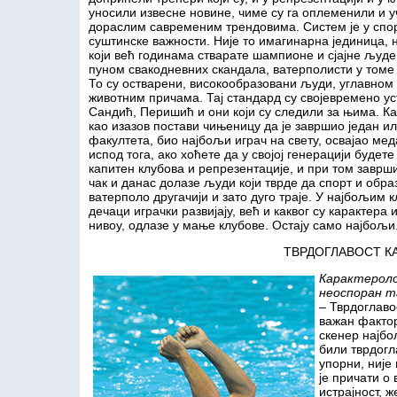
уносили извесне новине, чиме су га оплеменили и 
дораслим савременим трендовима. Систем је у спо
суштинске важности. Није то имагинарна јединица, 
који већ годинама стварате шампионе и сјајне људе
пуном свакодневних скандала, ватерполисти у томе н
То су остварени, високообразовани људи, углавном
животним причама. Тај стандард су својевремено у
Сандић, Перишић и они који су следили за њима. К
као изазов постави чињеницу да је завршио један и
факултета, био најбољи играч на свету, освајао м
испод тога, ако хоћете да у својој генерацији буде
капитен клубова и репрезентације, и при том заврш
чак и данас долазе људи који тврде да спорт и обра
ватерполо другачији и зато дуго траје. У најбољим 
дечаци играчки развијају, већ и каквог су карактера
нивоу, одлазе у мање клубове. Остају само најбољи
ТВРДОГЛАВОСТ К
Карактероло
неоспоран т
– Тврдоглаво
важан факто
скенер најбо
били тврдогла
упорни, није
је причати о
истрајност, 