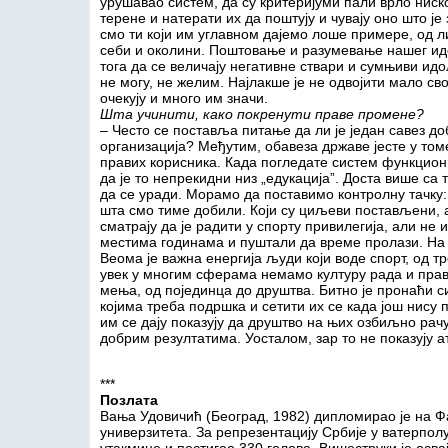
урушавао систем, да су критеријуми пали врло ниск
терене и натерати их да поштују и чувају оно што је
смо ти који им углавном дајемо лоше примере, од л
себи и околини. Поштовање и разумевање нашег иде
тога да се величају негативне ствари и сумњиви идол
не могу, не желим. Најлакше је не одвојити мало св
очекују и много им значи.
Шта учинити, како покренути праве промене?
– Често се поставља питање да ли је један савез д
организација? Међутим, обавеза државе јесте у том
правих корисника. Када погледате систем функцион
да је то непрекидни низ „едукација”. Доста више са
да се уради. Морамо да поставимо контролну тачку: 
шта смо тиме добили. Који су циљеви постављени, а
сматрају да је радити у спорту привилегија, али не 
местима годинама и пуштали да време пролази. На 
Веома је важна енергија људи који воде спорт, од т
увек у многим сферама немамо културу рада и прав
мења, од појединца до друштва. Битно је пронаћи с
којима треба подршка и сетити их се када још нису 
им се дају показују да друштво на њих озбиљно рачун
добрим резултатима. Уосталом, зар то не показују а
***
Позлата
Вања Удовичић (Београд, 1982) дипломирао је на Ф
универзитета. За репрезентацију Србије у ватерполу,