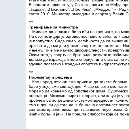
утакмице и постигао 330 голова. Вишеструки је осва
Европском првенству, у Светској лиги и на Међунаро
„Јадран”, „Посилипо”, „Про Реко”, „Младост” и „Рад
света 2010. Министар омладине и спорта у Влади Ср
***
Тренирање за министра
– Мислим да је лакше било ићи на тренинге, па мака
На овој позицији је одговорност много већа, али са
је пропустио. Сада сам у могућности да са вишег 
признати да ми је и у томе спорт много помогао. Не
у њему. Није ме научио двосмислености, превртљивос
Осим тога, у спорту се брзо виде резултати озбиљн
долазе до изражаја много спорије, што ставља на и
здушно посветио изградњи спортске инфраструктуре,
***
Поремећај и решења
– Као народ, жељни смо прилике да заиста бирамо, 
баре у којој смо сви заједно. А све се врти око ист
морамо да кренемо од сопственог дома. Суштинско 
породица. Можемо ширити теорије, али кључ је у р
проблем са погрешним системом вредности, колико 
смо и дошли до тога да је банална еротичност поста
светским првенствима проглашавамо неуспехом. Спо
изаћи бољи и јачи. Не прашта слабости које се пона