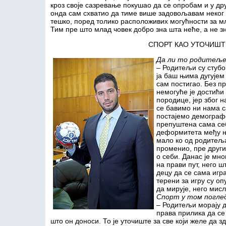
кроз своје сазревање покушао да се опробам и у дру
онда сам схватио да тиме више задовољавам неког д
тешко, поред толико расположивих могућности за мл
Тим пре што млад човек добро зна шта неће, а не з
СПОРТ КАО УТОЧИШТ
Да ли то родитеље
– Родитељи су стубо
ја баш њима дугујем 
сам постигао. Без п
немогуће је достићи 
породице, јер због 
се бавимо ни нама с
постајемо демографс
препуштена сама себ
деформитета међу њ
мало ко од родитеља
променио, пре други
о себи. Данас је мн
на прави пут, него ш
децу да се сама игра
терени за игру су оп
да мирује, него мис
Спорт у том поглед
– Родитељи морају 
права прилика да се 
што он доноси. То је уточиште за све који желе да з