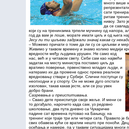
много више н
репрезентати
сати тренира
ритам тренин
нивоу. Зато ј
да се савлад
који су на тренинзима трпели мучнину од напора, ал
год да вам је лоше, морате имати циљ и од њега на
Јесу ли ти циљеви задржали значај какав су некад
– Можемо причати о томе да ли су се циљеви и мер
Живимо у таквом времену и знамо колико медији кро
вредности међу
људима урушен. Не само код
нас, већ и у читавом свету. Себи сам као највећи
задатак на месту министра поставио циљ да
вратимо поверење, првенствено младих људи, и
натерамо их да промене однос према реалном
вредновању ствари у Србији. Слични поступци су
неопходни и у спорту. Он не може дуго опстати
изолован, такав какав јесте, али се још увек
добро брани.
Сазревања и преиспитивања.
– Свако дете преиспитује своје жеље. И мени се
то догађало, нарочито када сам, уз редовно
школовање, два пута дневно са Чукаричке
падине сат времена путовао на Бањицу, на
тренинг који траје три или четири сата. Правило је 
свих обавеза кући се вратим нешто пре поноћи. Деца
осећања и намере, па у таквим ситуацијама многи п