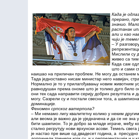
Када је одла
прерано, пре
значио. Мало
растанак ип
али и као на
чији је тем
– У разговор
репрезентаци
Мислили су д
живео са тим
Када сам одл
што и сами см
наишао на приличан проблем. Не могу да останем 
Тада једноставно нисам министар него навијач, страс
Нормално је то у прилагођавању новим животним ус
равнодушан према ономе што је толико дуго било ос
они тек сада направити серију добрих резултата и д
могу. Сазрели су и постали свесни тога, а шампион
доминације.
Феномен српског ватерпола?
– Ми немамо лигу квалитетну колико у неким други
али веома је важно да је уједначена и да се не зна 
бити шампион. То је добро за младе играче, међу к
стално регрутују нови врхунски асови. Темељ свега ј
је настао пре више од двадесет година, а пресудно
допринели тренери који су, и у репрезентацији и у 