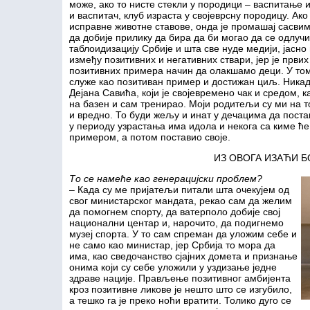
може, ако то нисте стекли у породици – васпитање 
и васпитач, клуб израста у својеврсну породицу. Ако
исправне животне ставове, онда је промашај сасви
да добије прилику да бира да би могао да се одлучи
таблоидизацију Србије и шта све нуде медији, јасн
између позитивних и негативних ствари, јер је први
позитивних примера начин да олакшамо деци. У том 
служе као позитиван пример и достижан циљ. Ника
Дејана Савића, који је својевремено чак и средом, 
на базен и сам тренирао. Моји родитељи су ми на т
и вредно. То буди жељу и инат у дечацима да поста
у периоду узрастања има идола и некога са киме ће 
примером, а потом поставио своје.
ИЗ ОВОГА ИЗАЋИ Б
То се намеће као генерацијски проблем?
– Када су ме пријатељи питали шта очекујем од
свог министарског мандата, рекао сам да желим
да помогнем спорту, да ватерполо добије свој
национални центар и, нарочито, да подигнемо
музеј спорта. У то сам спреман да уложим себе и
не само као министар, јер Србија то мора да
има, као сведочанство сјајних домета и признање
онима који су себе уложили у уздизање једне
здраве нације. Прављење позитивног амбијента
кроз позитивне ликове је нешто што се изгубило,
а тешко га је преко ноћи вратити. Толико дуго се