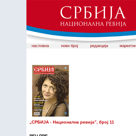
насловна
нови број
редакција
маркети
„СРБИЈА - Национална ревија”, број 11