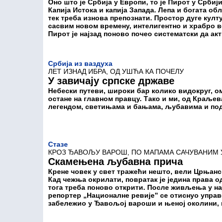
Оно што је Србија у Европи, то је Пирот у Србиј
Капија Истока и капија Запада. Лепа и богата обл
тек треба изнова препознати. Простор дуге култ
сасвим новом времену, интелигентно и храбро в
Пирот је најзад поново почео систематски да ак
Србија из ваздуха
ЛЕТ ИЗНАД ИБРА, ОД УШЋА КА ПОЧЕЛУ
У завичају српске државе
Небески путеви, широки бар колико видокруг, ом
остане на главном правцу. Тако и ми, од Краље
легендом, светињама и бањама, љубавима и по
Стазе
КРОЗ ЂАВОЉУ ВАРОШ, ПО МАПАМА САЧУВАНИМ 
Скамењена љубавна прича
Крене човек у свет тражећи нешто, вели Црњански
Кад чежња окрилати, повратак је једина права од
тога треба поново открити. После живљења у н
репортер „Националне ревије” се отиснуо управо
забележио у Ђавољој вароши и њеној околини, н