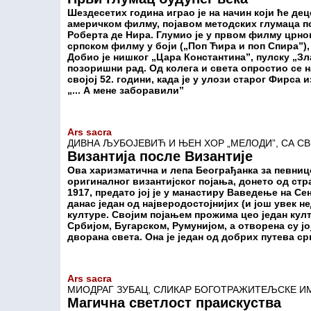
Шездесетих година играо је на начин који ће дец
америчком филму, појавом методских глумаца п
Роберта де Нира. Глумио је у првом филму црног
српском филму у боји („Поп Ћира и поп Спира”),
Добио је нишког „Цара Константина”, пулску „Зл
позоришни рад. Од колега и света опростио се 
својој 52. години, када је у улози старог Фирса
„... А мене заборавили”
Ars
sacra
ДИВНА ЉУБОЈЕВИЋ И ЊЕН ХОР „МЕЛОДИ”, СА С
Византија после Византије
Ова харизматична и лепа Београђанка за певниц
оригиналног византијског појања, донето од ст
1917, предато јој је у манастиру Ваведење на Се
данас један од најверодостојнијих (и још увек
културе. Својим појањем прожима цео један култ
Србијом, Бугарском, Румунијом, а отворена су ј
дворана света. Она је један од добрих путева ср
Ars sacra
МИОДРАГ ЗУБАЦ, СЛИКАР БОГОТРАЖИТЕЉСКЕ И
Магична светлост праискуства