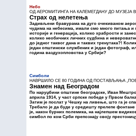
Небо
ОД АЕРОМИТИНГА НА КАЛЕМЕГДАНУ ДО МУЗЕЈА В
Страх од нелетења
Задивљени бравурама на дуго очекиваном аеро
чудима на небесима, имали смо много питања и
историје и генерација, колико храбрости и зан
колико необичних личних судбина и невероватне
до једног таквог дана и таквих тренутака?! Кол
један општински службеник и један фотограф, ил
година ваздухопловства у Србији?
Симболи
НАВРШИЛО СЕ 80 ГОДИНА ОД ПОСТАВЉАЊА „ПОБ
Знамен над Београдом
По наруџбини општине београдске, Иван Мештрови
априла 1914, у част српске победе у Првом балк
Затим је послат у Чешку на ливење, што га је с
Требало је да буде у средишту прелепе фонтане
је, након бурних полемика, на најлепшем видико
симбол по ком Срби препознају своју престониц