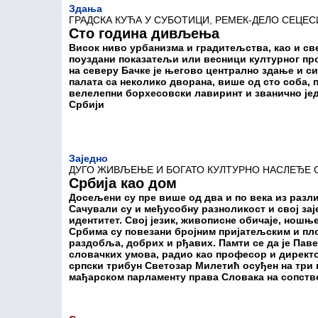
Здања
ГРАДСКА КУЋА У СУБОТИЦИ, РЕМЕК-ДЕЛО СЕЦЕС
Сто година дивљења
Висок ниво урбанизма и градитељства, као и св
поуздани показатељи или весници културног про
на северу Бачке је његово централно здање и с
палата са неколико дворана, више од сто соба, п
велелепни борхесовски лавиринт и званично јед
Србији
Заједно
ДУГО ЖИВЉЕЊЕ И БОГАТО КУЛТУРНО НАСЛЕЂЕ 
Србија као дом
Досељени су пре више од два и по века из разл
Сачували су и међусобну разноликост и свој за
идентитет. Свој језик, живописне обичаје, ношње
Србима су повезани бројним пријатељским и пл
раздобља, добрих и рђавих. Памти се да је Пав
словачких умова, радио као професор и директор
српски трибун Светозар Милетић осуђен на три 
мађарском парламенту права Словака на сопстве