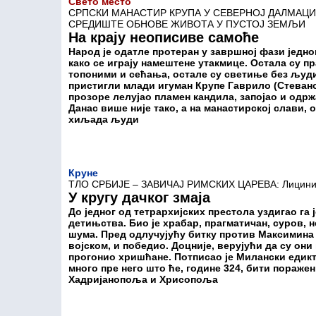
Свето место
СРПСКИ МАНАСТИР КРУПА У СЕВЕРНОЈ ДАЛМАЦИЈИ
СРЕДИШТЕ ОБНОВЕ ЖИВОТА У ПУСТОЈ ЗЕМЉИ
На крају неописиве самоће
Народ је одатле протеран у завршној фази једног
како се играју намештене утакмице. Остала су пр
топоними и сећања, остале су светиње без људи.
пристигли млади игуман Крупе Гаврило (Стевано
прозоре лелујао пламен кандила, запојао и одр
Данас више није тако, а на манастирској слави, о
хиљада људи
Круне
ТЛО СРБИЈЕ – ЗАВИЧАЈ РИМСКИХ ЦАРЕВА: Лициниј
У кругу дачког змаја
До једног од тетрархијских престола уздигао га 
детињства. Био је храбар, прагматичан, суров, 
шума. Пред одлучујућу битку против Максимина 
војском, и победио. Доцније, верујући да су они
прогонио хришћане. Потписао је Милански едикт,
много пре него што ће, године 324, бити пораже
Хадријанопоља и Хрисопоља