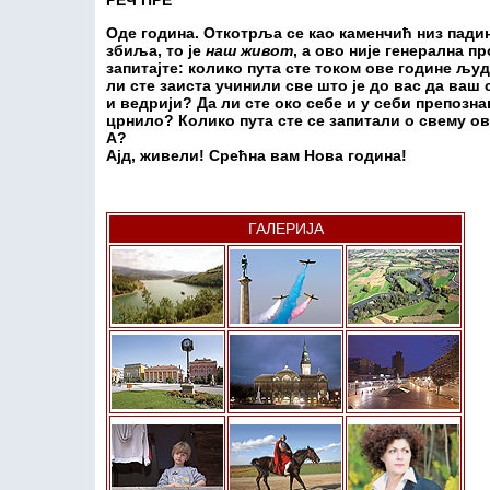
РЕЧ ПРЕ
Оде година. Откотрља се као каменчић низ пади
збиља, то је
наш живот
, а ово није генерална пр
запитајте: колико пута сте током ове године љу
ли сте заиста учинили све што је до вас да ваш
и ведрији? Да ли сте око себе и у себи препоз
црнило? Колико пута сте се запитали о свему о
А?
Ајд, живели! Срећна вам Нова година!
ГАЛЕРИЈА