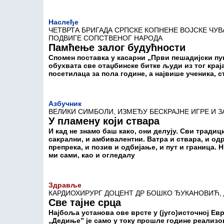
Наслеђе
ЧЕТВРТА БРИГАДА СРПСКЕ КОПНЕНЕ ВОЈСКЕ ЧУ
ПОДВИГЕ СОПСТВЕНОГ НАРОДА
Памћење залог будућности
Спомен поставка у касарни „Први пешадијски п
обухвата све отаџбинске битке људи из тог краја
посетилаца за пола године, а највише ученика, с
Азбучник
ВЕЛИКИ СИМБОЛИ, ИЗМЕЂУ БЕСКРАЈНЕ ИГРЕ И 
У пламену који ствара
И кад не знамо баш како, они делују. Сви тради
сакрални, и амбивалентни. Ватра и ствара, и од
препрека, и позив и одбијање, и пут и граница. Н
ми сами, као и огледалу
Здравље
КАРДИОХИРУРГ ДОЦЕНТ ДР БОШКО ЂУКАНОВИЋ, 
Све тајне срца
Најбоља установа ове врсте у (југо)источној Евр
„Дедиње” је само у току прошле године реализов