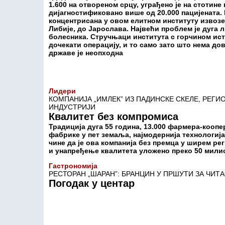
1.600 на отвореном срцу, уграђено је на стотине 
дијагностификовано више од 20.000 пацијената.
концентрисана у овом елитном институту извозе 
Либије, до Јарослава. Највећи проблем је дуга л
болесника. Стручњаци института с горчином ист
дочекати операцију, и то само зато што нема до
државе је неопходна
Лидери
КОМПАНИЈА „ИМЛЕК” ИЗ ПАДИНСКЕ СКЕЛЕ, РЕГИ
ИНДУСТРИЈИ
Квалитет без компромиса
Традиција дуга 55 година, 13.000 фармера-коопе
фабрике у пет земаља, најмодернија технологија
чине да је ова компанија без премца у ширем ре
и унапређење квалитета уложено преко 50 мили
Гастрономија
РЕСТОРАН „ШАРАН”: БРАНЦИН У ПРШУТИ ЗА ЧИТ
Погодак у центар