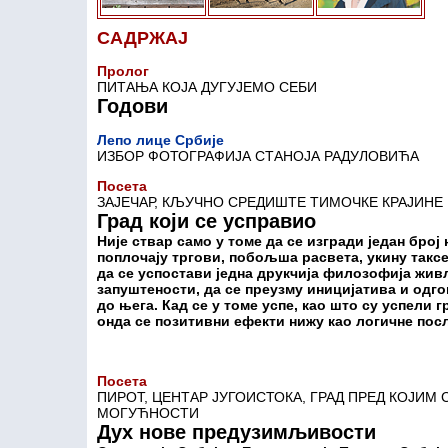
САДРЖАЈ
Пролог
ПИТАЊА КОЈА ДУГУЈЕМО СЕБИ
Годови
Лепо лице Србије
ИЗБОР ФОТОГРАФИЈА СТАНОЈА РАДУЛОВИЋА
Посета
ЗАЈЕЧАР, КЉУЧНО СРЕДИШТЕ ТИМОЧКЕ КРАЈИНЕ
Град који се усправио
Није ствар само у томе да се изгради један број 
поплочају тргови, побољша расвета, укину такс
да се успостави једна друкчија филозофија жив
запуштености, да се преузму иницијатива и одго
до њега. Кад се у томе успе, као што су успели 
онда се позитивни ефекти нижу као логичне пос
Посета
ПИРОТ, ЦЕНТАР ЈУГОИСТОКА, ГРАД ПРЕД КОЈИМ
МОГУЋНОСТИ
Дух нове предузимљивости