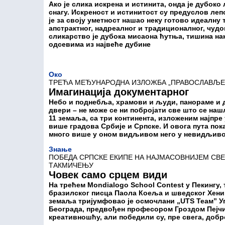
Ако је слика искрена и истинита, онда је дубоко
снагу. Искреност и истинитост су предуслов леп
је за своју уметност нашао неку готово идеалну
апстрактног, надреалног и традиционалног, чуд
сликарство је дубока мисаона ћутња, тишина нак
одсевима из највеће дубине
Око
ТРЕЋА МЕЂУНАРОДНА ИЗЛОЖБА „ПРАВОСЛАВЉЕ 
Имагинација документарног
Небо и поднебља, храмови и људи, панораме и 
двери – не може се ни побројати све што се наш
11 земаља, са три континента, изложеним најпре
више градова Србије и Српске. И овога пута пока
много више у оном видљивом него у невидљив
Знање
ПОБЕДА СРПСКЕ ЕКИПЕ НА НАЈМАСОВНИЈЕМ С
ТАКМИЧЕЊУ
Човек само срцем види
На трећем Mondialogo School Contest у Пекингу
бразилског писца Паола Коеља и шведског Хенин
земаља тријумфовао је осмочлани „UTS Теам” У
Београда, предвођен професором Гроздом Пејчи
креативношћу, али победили су, пре свега, доб