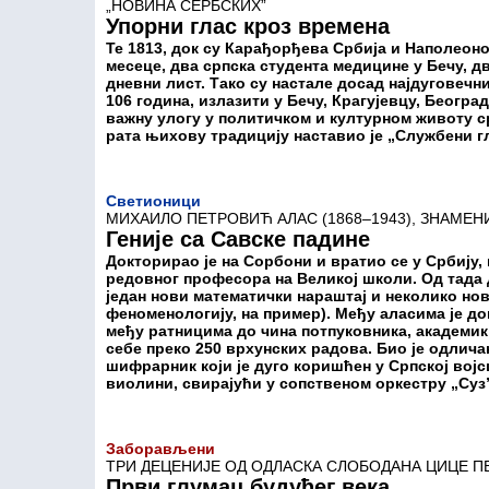
„НОВИНА СЕРБСКИХ”
Упорни глас кроз времена
Те 1813, док су Карађорђева Србија и Наполеон
месеце, два српска студента медицине у Бечу, д
дневни лист. Тако су настале досад најдуговечни
106 година, излазити у Бечу, Крагујевцу, Београ
важну улогу у политичком и културном животу с
рата њихову традицију наставио је „Службени г
Светионици
МИХАИЛО ПЕТРОВИЋ АЛАС (1868–1943), ЗНАМЕН
Геније са Савске падине
Докторирао је на Сорбони и вратио се у Србију, 
редовног професора на Великој школи. Од тада д
један нови математички нараштај и неколико но
феноменологију, на пример). Међу аласима је до
међу ратницима до чина потпуковника, академик ј
себе преко 250 врхунских радова. Био је одлича
шифрарник који је дуго коришћен у Српској војс
виолини, свирајући у сопственом оркестру „Суз
Заборављени
ТРИ ДЕЦЕНИЈЕ ОД ОДЛАСКА СЛОБОДАНА ЦИЦЕ 
Први глумац будућег века