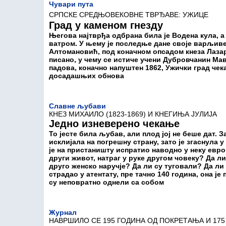
Чувари пута
СРПСКЕ СРЕДЊОВЕКОВНЕ ТВРЂАВЕ: УЖИЦЕ
Град у каменом гнезду
Његова најтврђа одбрана била је Водена кула, а
ватром. У њему је последње дане своје варљив
Алтомановић, под коначном опсадом кнеза Лаза
писано, у чему се истиче учени Дубровчанин Ма
падова, коначно напуштен 1862, Ужички град чека
досадашњих обнова
Славне љубави
КНЕЗ МИХАИЛО (1823-1869) И КНЕГИЊА ЈУЛИЈА
Једно изневерено чекање
То јесте била љубав, али плод јој не беше дат. За
исклијала на погрешну страну, зато је згаснула у 
је на пристаништу испратио наводно у неку европ
други живот, натраг у руке другом човеку? Да ли
друго женско наручје? Да ли су туговали? Да ли
страдао у атентату, пре тачно 140 година, она је
су неповратно однели са собом
Журнал
НАВРШИЛО СЕ 195 ГОДИНА ОД ПОКРЕТАЊА И 17