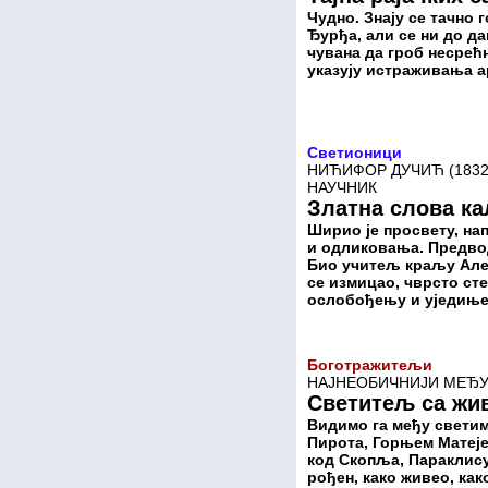
Чудно. Знају се тачно 
Ђурђа, али се ни до дан
чувана да гроб несрећ
указују истраживања а
Светионици
НИЋИФОР ДУЧИЋ (1832
НАУЧНИК
Златна слова ка
Ширио је просвету, на
и одликовања. Предво
Био учитељ краљу Алек
се измицао, чврсто сте
ослобођењу и уједиње
Боготражитељи
НАЈНЕОБИЧНИЈИ МЕЂУ
Светитељ са жи
Видимо га међу свети
Пирота, Горњем Матеје
код Скопља, Параклису
рођен, како живео, как