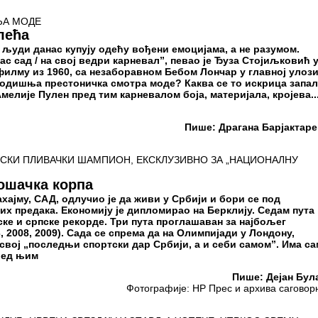
ЉА МОДЕ
лећа
 људи данас купују одећу вођени емоцијама, а не разумом.
ас сад / на свој ведри карневал”, певао је Ђуза Стојиљковић 
илму из 1960, са незаборавном Бебом Лончар у главној улози
годишња престоничка смотра моде? Каква се то искрица запал
елије Пулен пред тим карневалом боја, материјала, кројева..
Пише: Драгана Барјактар
ТСКИ ПЛИВАЧКИ ШАМПИОН, ЕКСКЛУЗИВНО ЗА „НАЦИОНАЛНУ
ошачка корпа
хајму, САД, одлучио је да живи у Србији и бори се под
х предака. Економију је дипломирао на Берклију. Седам пута
ске и српске рекорде. Три пута проглашаван за најбољег
, 2008, 2009). Сада се спрема да на Олимпијади у Лондону,
 свој „последњи спортски дар Србији, а и себи самом”. Има с
пред њим
Пише: Дејан Бул
Фотографије: НР Прес и архива саговор