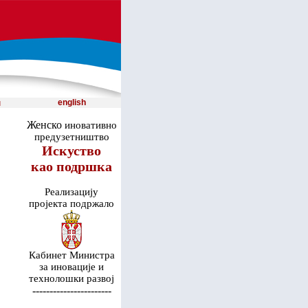
и
english
Женско
иновативно
предузетништвo
Искуство
као подршка
Реализацију
пројекта подржало
Кабинет Министра
за иновације и
технолошки развој
-----------------------