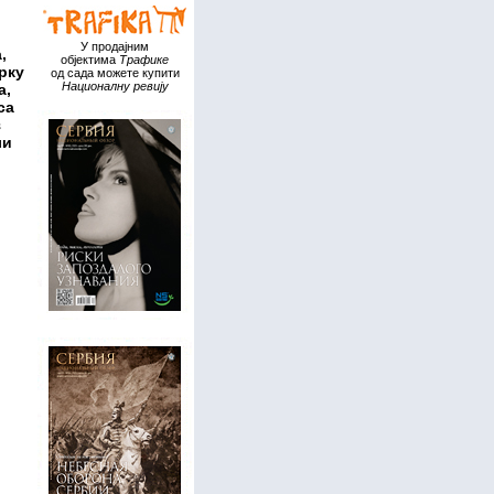
У продајним
,
објектима
Трафике
рку
од сада можете купити
Националну ревију
а,
са
з
ли
,