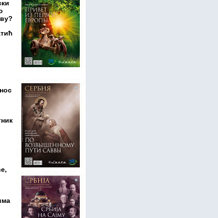
ски
о
тву?
атић
тнос
тник
е,
има