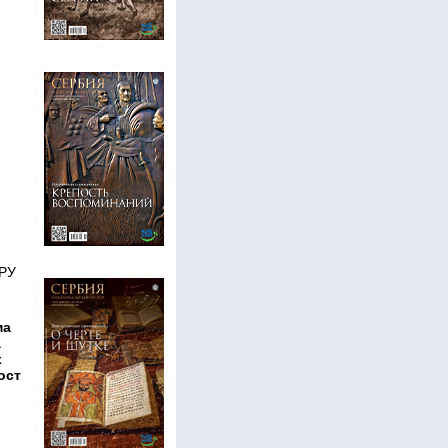
РУ
ма
а
х
ост