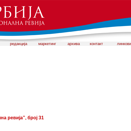
редакција
маркетинг
архива
контакт
линков
а ревија”, број 31