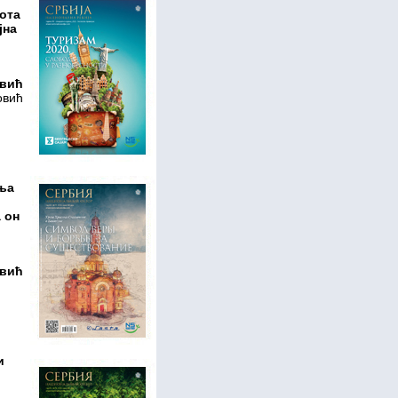
пота
јна
овић
овић
ања
 он
евић
и