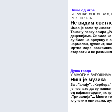
Више од игре
БОРИСАВ ЂОРЂЕВИЋ, Г
РОКЕНРОЛА
Не видим светло
Имао је само тринаест 
Точак у парку свира „Ул
деценијама. Сивило ко
су били на врхунцу и о
нормалан, духовит, за
мртво море, раскринка
старости и не размиш
Душа града
У МНОГИМ ВАРОШИМА ЈЕ
Ниш је музика
За „Галију”, „Керберa
је познато да су нишке
од најавангарднијих гр
„Тривалија”... Много 
клупским свиркама, а