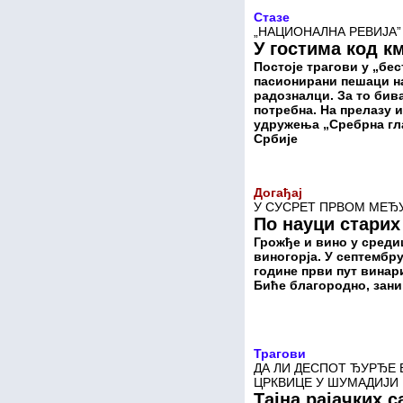
Стазе
„НАЦИОНАЛНА РЕВИЈА”
У гостима код к
Постоје трагови у „бес
пасионирани пешаци н
радозналци. За то бива
потребна. На прелазу 
удружења „Сребрна гла
Србије
Догађај
У СУСРЕТ ПРВОМ МЕЂУ
По науци старих
Грожђе и вино у среди
виногорја. У септембру
године први пут винари
Биће благородно, зан
Трагови
ДА ЛИ ДЕСПОТ ЂУРЂЕ 
ЦРКВИЦЕ У ШУМАДИЈИ
Тајна рајачких 