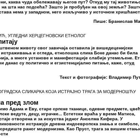
и, каква чуда обележавају његов пут? Откуд му тај животињ
и на шта нас подсећа? Зашто је пробуђен на овој земљи? Зашт
тава нема у западном, него искључиво у источном хришћанс
Пише: Бранислав М
ИЋ, УГЛЕДНИ ХЕРЦЕГНОВСКИ ЕТНОЛОГ
питају
уштвеном животу свог завичаја оставила је вишедеценијски
х истраживања и огледа, етнолошка слика Боке данас би била
ја, а многе установе и манифестације слабије утемељене. Е
ри данас су политичко и егзистенцијално питање, каже, отуд
Текст и фотографије: Владимир Пу
ГРАДСКА СЛИКАРКА КОЈА ИСТРАЈНО ТРАГА ЗА МОДЕРНОШЋУ
на пред злом
мо Адама и Еву, старе српске тканице, одевне предмете, цвећ
лске ведуте, децу, играчке... Естетски враћа у време Матиса,
стаје отворена и за искуства једног Анселма Кифера. У
ликовности истражује древна индоевропска знања и симболе,
 средиште раног модернизма. Као Пруст, трага за вишим стањ
ости