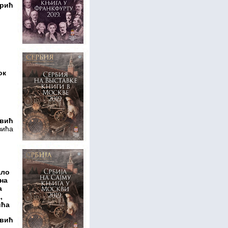
орић
ћ
ок
овић
вића
ало
дна
а
,
ића
овић