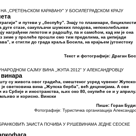
 НА „СРЕТЕЊСКОМ КАРАВАНУ” У БОСИЛЕГРАДСКОМ КРАЈУ
мета
трагији” и путеви у „беспућу”. Знају то планинари, бициклисти
а дуге стазе, сакупљачи шумских плодова, непоколебљиви
ју награђени лепотом и радошћу, па и самоћом, кад им је она
из зиме у пролеће прошли смо тим пределима, на џипијади
ва”, и стигли до града краља Босила, на крајњем југоистоку
Текст и фотографије: Драган Бо
НАРОДНОМ САЈМУ ВИНА „ЖУПА 2012” У АЛЕКСАНДРОВЦУ
 винара
шту су живота овог градића, смештеног усред чувеног Жупско
 је светковина вина „Жупска берба”, већ деценијама. А ове
 из Србије и иностранства, њих око 80, окупиће се и у априлу
имљиво и корисно. Вински
Пише: Горан Буд
Фотографије: Туристичка организација Александр
БРАНКОВИЋ ЗАИСТА ПОЧИВА У РУШЕВИНАМА ЈЕДНЕ СЕОСКЕ
саркофага