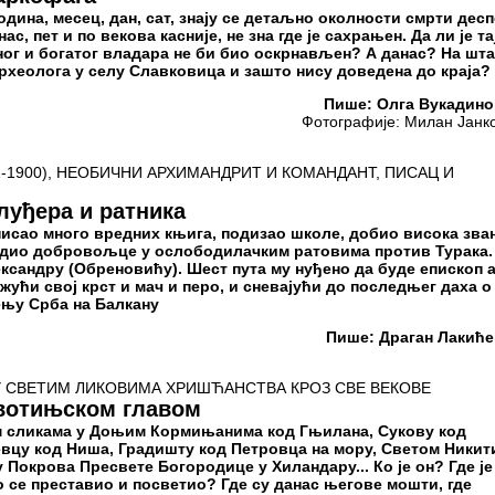
година, месец, дан, сат, знају се детаљно околности смрти дес
ас, пет и по векова касније, не зна где је сахрањен. Да ли је та
ног и богатог владара не би био оскрнављен? А данас? На шта
рхеолога у селу Славковица и зашто нису доведена до краја?
Пише: Олга Вукадин
Фотографије: Милан Јанк
-1900), НЕОБИЧНИ АРХИМАНДРИТ И КОМАНДАНТ, ПИСАЦ И
луђера и ратника
писао много вредних књига, подизао школе, добио висока зв
дио добровољце у ослободилачким ратовима против Турака.
сандру (Обреновићу). Шест пута му нуђено да буде епископ а
жући свој крст и мач и перо, и сневајући до последњег даха о
њу Срба на Балкану
Пише: Драган Лакић
 СВЕТИМ ЛИКОВИМА ХРИШЋАНСТВА КРОЗ СВЕ ВЕКОВЕ
вотињском главом
м сликама у Доњим Кормињанима код Гњилана, Сукову код
вцу код Ниша, Градишту код Петровца на мору, Светом Никит
 Покрова Пресвете Богородице у Хиландару... Ко је он? Где је
о се преставио и посветио? Где су данас његове мошти, где