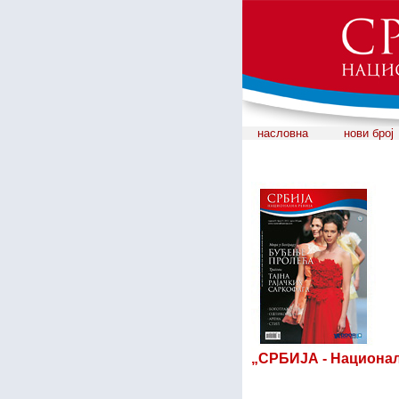
насловна
нови број
„СРБИЈА - Националн