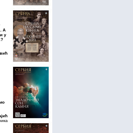
у
. А
и у
.?
евић
амо
ајић
ника