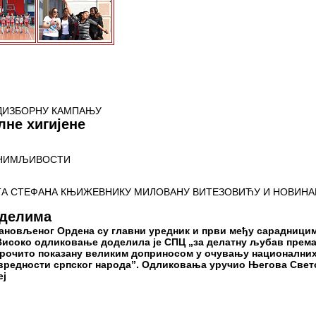
ДИЗБОРНУ КАМПАЊУ
не хигијене
ЗАНИМЉИВОСТИ
ТА СТЕФАНА КЊИЖЕВНИКУ МИЛОВАНУ ВИТЕЗОВИЋУ И НОВИНА
 делима
ановљеног Ордена су главни уредник и први међу сарадници
Високо одликовање доделила је СПЦ „за делатну љубав прем
арочито показану великим доприносом у очувању национални
 вредности српског народа”. Одликовања уручио Његова Свет
еј