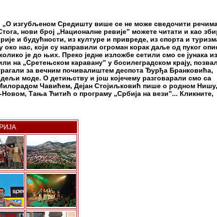
: „О изгубљеном Средишту више се не може сведочити речима
Стога, нови број „Националне ревије” можете читати и као зби
ије и будућности, из културе и привреде, из спорта и туризм
у око нас, који су направили огроман корак даље од пуког опи
олико је до њих. Преко једне изложбе сетили смо се јунака и
били на „Сретењском каравану” у босилеградском крају, позва
 трагали за вечним почивалиштем деспота Ђурђа Бранковића,
едељи моде. О детињству и још којечему разговарали смо са
илорадом Чавићем, Дејан Стојиљковић пише о родном Нишу
-Новом, Тања Ћитић о програму „Србија на вези”... Кликните,
РИЈА