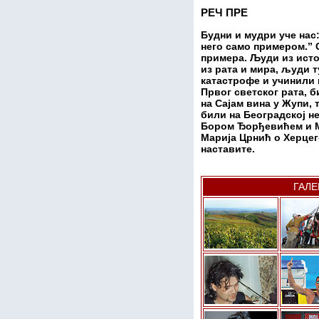
РЕЧ ПРЕ
Будни и мудри уче нас
него само примером.” 
примера. Људи из истор
из рата и мира, људи т
катастрофе и учинили к
Првог светског рата, 
на Сајам вина у Жупи,
били на Београдској н
Бором Ђорђевићем и М
Марија Црнић о Херцег
наставите.
ГАЛЕ