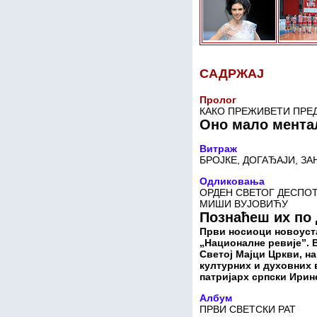
САДРЖАЈ
Пролог
КАКО ПРЕЖИВЕТИ ПРЕ
Оно мало ментал
Витраж
БРОЈКЕ, ДОГАЂАЈИ, 
Одликовања
ОРДЕН СВЕТОГ ДЕСПО
МИШИ ВУЈОВИЋУ
Познаћеш их по
Први носиоци новоуст
„Националне ревије”. 
Светој Мајци Цркви, н
културних и духовних
патријарх српски Ирин
Албум
ПРВИ СВЕТСКИ РАТ