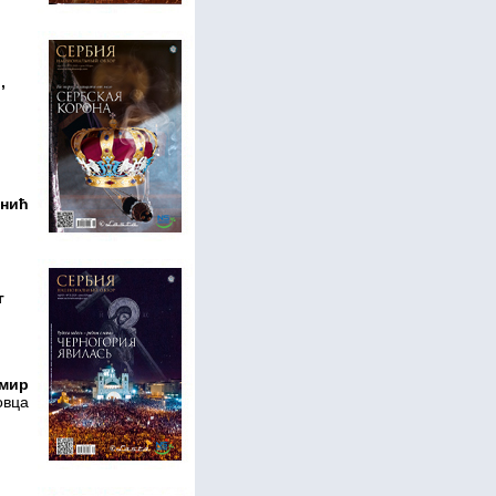
,
снић
г
.
имир
овца