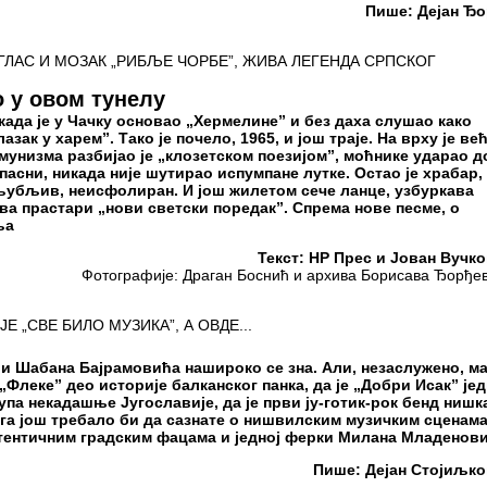
Пише: Дејан Ђ
ЛАС И МОЗАК „РИБЉЕ ЧОРБЕ”, ЖИВА ЛЕГЕНДА СРПСКОГ
 у овом тунелу
када је у Чачку основао „Хермелине” и без даха слушао како
азак у харем”. Тако је почело, 1965, и још траје. На врху је ве
мунизма разбијао је „клозетском поезијом”, моћнике ударао д
пасни, никада није шутирао испумпане лутке. Остао је храбар,
љубљив, неисфолиран. И још жилетом сече ланце, узбуркава
ва прастари „нови светски поредак”. Спрема нове песме, о
ља
Текст: НР Прес и Јован Вучк
Фотографије: Драган Боснић и архива Борисава Ђорђе
 „СВЕ БИЛО МУЗИКА”, А ОВДЕ...
” и Шабана Бајрамовића нашироко се зна. Али, незаслужено, м
 „Флеке” део историје балканског панка, да је „Добри Исак” је
упа некадашње Југославије, да је први ју-готик-рок бенд нишк
тога још требало би да сазнате о нишвилским музичким сценама
утентичним градским фацама и једној ферки Милана Младенов
Пише: Дејан Стојиљк