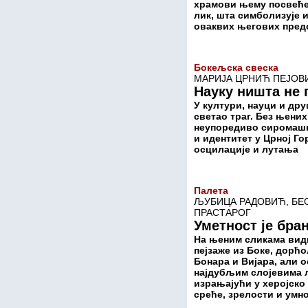
храмови њему посвећен
лик, шта симболизује 
оваквих његових предс
Бокељска свеска
МАРИЈА ЦРНИЋ ПЕЈОВ
Науку ништа не 
У култури, науци и др
светао траг. Без њени
неупоредиво сиромашни
и идентитет у Црној Го
осцилације и лутања
Палета
ЉУБИЦА РАДОВИЋ, БЕО
ПРАСТАРОГ
Уметност је бра
На њеним сликама види
пејзаже из Боке, дорћо
Бонара и Вијара, али о
најдубљим слојевима 
израњајући у херојско
среће, зрелости и умн