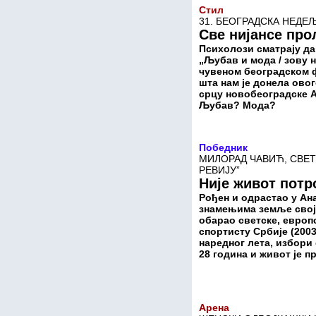
Стил
31. БЕОГРАДСКА НЕДЕ
Све нијансе про
Психолози сматрају да
„Љубав и мода / зову н
чувеном београдском ф
шта нам је донела ово
срцу новобеоградске Ам
Љубав? Мода?
Победник
МИЛОРАД ЧАВИЋ, СВЕ
РЕВИЈУ”
Није живот потр
Рођен и одрастао у Ана
знамењима земље своји
обарао светске, европ
спортисту Србије (2003
наредног лета, избори
28 година и живот је 
Арена