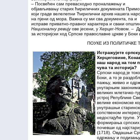
– Посвећен сам превасходно проналажењу и
објављивању старих ћириличних докумената Примо
који граде велелепни Ћирилични архив нашега нар
на пјени од мора. Важна су ми сва документа, па и
исправе приватно-правног карактера и сваки општин
Националну ревију
ове јесени, у Херцег-Новом. – Д
за историјски ход Српске православне цркве у Боки 
ПОУКЕ ИЗ ПОЛИТИЧКЕ 
Истражујете српску
Херцеговине, Конав
наш народ на том п
чува та историја?
Српски народ је ток
Боки, а то је раздоб
пажњу, живио и одрж
унутарњим законима, 
великих млетачко-ту
устрој Републике Св
велике економске ко
унутрашњи старински
сопственом интересу
недостајуће трупе. У
формирања српских 
почевши од најстари
(1718). Овдашњи Срб
одржању и подизању 