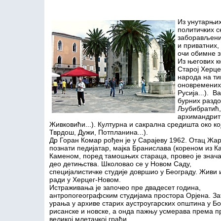
Из унутарњих
политичких с
заборављених
и приватних,
очи обимне з
Из његових к
Старој Херце
народа на т
оновремених 
Русија...). 
бурних разд
Љубибратић,
архимандрит 
Живковићи...). Културна и сакрална средишта око ко
Тврдош, Дужи, Потпланина...).
Др Горан Комар рођен је у Сарајеву 1962. Отац Жар
познати педијатар, мајка Бранислава (кореном из К
Каменом, поред тамошњих стараца, провео је знача
део детињства. Школовао се у Новом Саду,
специјалистичке студије довршио у Београду. Живи 
ради у Херцег-Новом.
Истраживања је започео пре двадесет година,
антропогеографским студијама простора Орјена. З
урања у архиве старих аустроугарских општина у Бо
рисанске и новске, а онда пажњу усмерава према 
великој млетачкој грађи.