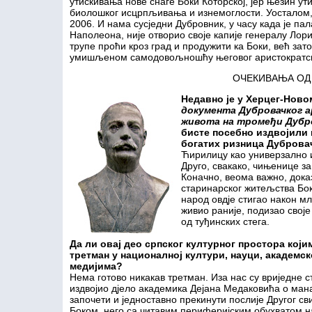
утискивања нове снаге Боки Которској, јер њезин ути
биолошког исцрпљивања и изнемоглости. Уосталом, 
2006. И нама сусједни Дубровник, у часу када је п
Наполеона, није отворио своје капије генералу Лори
трупе проћи кроз град и продужити ка Боки, већ зат
умишљеном самодовољношћу његовог аристократско
ОЧЕКИВАЊА ОД
Недавно је у Херцег-Нов
документа Дубровачког а
живота на тромеђи Дубро
бисте посебно издвојили 
богатих ризница Дуброва
Ћирилицу као универзално 
Друго, свакако, чињенице за
Коначно, веома важно, доказ
старинарског житељства Бок
народ овдје стигао након мл
живио раније, подизао свој
од туђинских стега.
Да ли овај део српског културног простора кој
третман у националној култури, науци, академск
медијима?
Нема готово никакав третман. Иза нас су вриједне с
издвојио дјело академика Дејана Медаковића о ман
започети и једноставно прекинути послије Другог свиј
Боком, него са читавим периферијским обухватом н