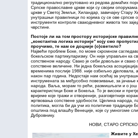
традиционално регрутовано из редова домаћих поро
Српске православне цркве који су својим опорукам
цркве у Светој Земљи, Хиландар, завичајну Стару Х
унутрашњи правилници по којима су се ове српске о
инструменти контроле свакодневног живота тих заје
чврстине.
Постоје ли на том простору историјске правилно
„константна логика историје” коју смо пропусти
проучимо, те нам се доцније (о)светило?
Највећи проблем Боке, по моме скромном сагледав
бокељском партикуларизму. Он није управљен ка свиј
сопственом народу. Свако је себи довољан и свако 
сопствене величине. Ни једна бокељска асоцијација
временима послије 1988. није озбиљно дјеловала, а
након пар година. Недостаје нам осећај за унутра
инструмената за међусобно повезивање, за јачање к
народа. Ваља, морам то рећи, размишљати и о још ј
карактеристици Боке и Бокеља. То је високи и претј
вријеме које тражи и отвореније, разговјетније кора
жртвовања сопствене удобности. Цјелина народа, п
политика, могла би да учи из политичке традиције Бо
општина под влашћу Венеције, које су умногоме сл
Дубровнику.
НОВИ, СТАРО СРПСК
Живите у Хе