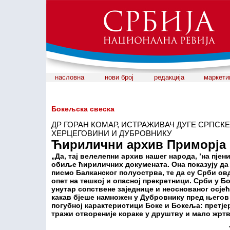
насловна
нови број
редакција
маркети
Бокељска свеска
ДР ГОРАН КОМАР, ИСТРАЖИВАЧ ДУГЕ СРПСКЕ
ХЕРЦЕГОВИНИ И ДУБРОВНИКУ
Ћирилични архив Приморја
„Да, тај велелепни архив нашег народа, ’на пје
обиље ћириличних докумената. Она показују да
писмо Балканског полуострва, те да су Срби овд
опет на тешкој и опасној прекретници. Срби у Б
унутар сопствене заједнице и неоснованог осје
какав бјеше намножен у Дубровнику пред његов
погубној карактеристици Боке и Бокеља: претјер
тражи отвореније кораке у друштву и мало жртв