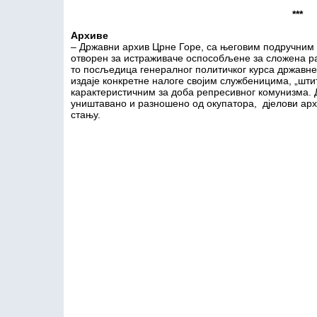
***
Архиве
– Државни архив Црне Горе, са његовим подручним 
отворен за истраживаче оспособљене за сложена рас
то посљедица генералног политичког курса државне 
издаје конкретне налоге својим службеницима, „шти
карактеристичним за доба репресивног комунизма. 
уништавано и разношено од окупатора, дјелови архи
стању.