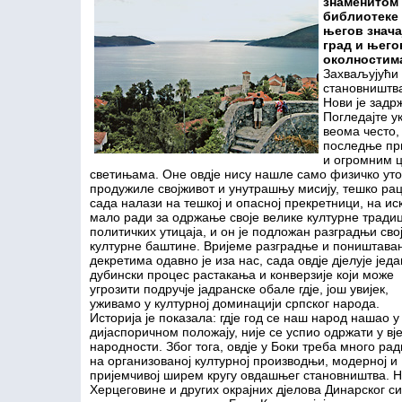
знаменитом 
библиотеке 
његов знача
град и њего
околностим
Захваљујући 
становништва
Нови је задр
Погледајте ук
веома често
последње пр
и огромним 
светињама. Оне овдје нису нашле само физичко уточ
продужиле својживот и унутрашњу мисију, тешко ра
сада налази на тешкој и опасној прекретници, на и
мало ради за одржање своје велике културне тради
политичких утицаја, и он је подложан разградњи сво
културне баштине. Вријеме разградње и поништава
декретима одавно је иза нас, сада овдје дјелује једа
дубински процес растакања и конверзије који може
угрозити подручје јадранске обале гдје, још увијек,
уживамо у културној доминацији српског народа.
Историја је показала: гдје год се наш народ нашао у
дијаспоричном положају, није се успио одржати у вј
народности. Због тога, овдје у Боки треба много рад
на организованој културној производњи, модерној и
пријемчивој ширем кругу овдашњег становништва. 
Херцеговине и других окрајних дјелова Динарског 