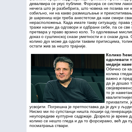
девалвира се укус публике. Форсира се систем лаког,
нечега што је разбибрига, што човека не позива ни 
озбиљно, ни на какво размишљање и преиспитивањ
је шарениш који треба анестетски да нам смири св
нерасположења. Када имате такву ситуацију, права
тражи начин да одговори и одбрани себе, па се све
претвара у право врзино коло. То одолевање мислим
доказ о суштинској снази уметности и о снази духа.
колико дух може да одоли таквим притисцима, толи
остати жив за нешто трајније.
Колико ћемо
одолевати т
медији наме
Обично се ка
колика гледа
важно и пред
да је дошао 
својевремено
то је намета
квалитетније
прихватити, 
усвојити. Погрешна је претпоставка да је дух у људи
Нисмо ми по супстанци ништа лошији од генерација
неупоредиве културне садржаје. Дозрело је време д
колико се нешто гледа и да то форсирамо, већ да 
посматрања ствари.