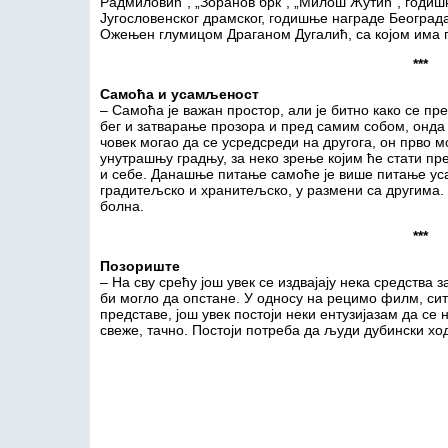
Радмиловић”, „Зоранов брк”, „Милош Жутић”, годи
Југословенског драмског, годишње награде Београда 
Ожењен глумицом Драганом Дугалић, са којом има 
***
Самоћа и усамљеност
– Самоћа је важан простор, али је битно како се п
бег и затварање прозора и пред самим собом, онда 
човек могао да се усредсреди на другога, он прво 
унутрашњу градњу, за неко зрење којим ће стати пр
и себе. Данашње питање самоће је више питање уса
градитељско и хранитељско, у размени са другима.
болна.
***
Позориште
– На сву срећу још увек се издвајају нека средства 
би могло да опстане. У односу на рецимо филм, ситу
представе, још увек постоји неки ентузијазам да с
свеже, тачно. Постоји потреба да људи дубински ход