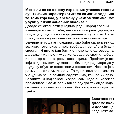
ПРОМЕНЕ СЕ ЗАЧИ
Може ли се на основу изречених утисака говори
суштинским карактеристикама самог народа, или
то тема која нас, у времену у каквом живимо, м
увући у ризик баналних анализа?
Догоде се околности у којима један народ сасвим
изненади и самог себе, неким својим реакцијама, а
подбаци у односу на своје реалне могућности. На т
плану могу се увек очекивати велике осцилације.
Важније је то да је појединац као биће састављен о
великих потенцијала, које треба да пронађе и буде 
свестан. И што је још битније, неко ко је одговоран з
да свако има прилику за испољавање својих најбољ
и простор за остварење таквог циља. Проблем је шт
који воде ову земљу много озбиљнији рад мора да у
људи су обузети сопственим опстанком. Неко ко је 
размишљати о уметности. То су питања за некога ко
у људима за најлакшим садржајима, који ће их брзо
незапитани над собом. Уверен сам: када би човек по
промениле. Сваки бољитак се одигра тек онда када 
се мењају и светови око нас. Док не кренемо одатле
треба.
Запитаност 
дилеме коли
и делови ц
Када кажемо 