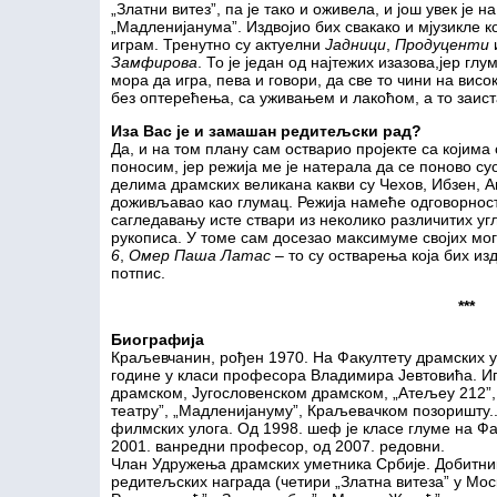
„Златни витез”, па је тако и оживела, и још увек је 
„Мадленијанума”. Издвојио бих свакако и мјузикле к
играм. Тренутно су актуелни
Јадници
,
Продуценти
Замфирова
. То је један од најтежих изазова,јер гл
мора да игра, пева и говори, да све то чини на висо
без оптерећења, са уживањем и лакоћом, а то заиста
Иза Вас је и замашан редитељски рад?
Да, и на том плану сам остварио пројекте са којима 
поносим, јер режија ме је натерала да се поново су
делима драмских великана какви су Чехов, Ибзен, А
доживљавао као глумац. Режија намеће одговорност 
сагледавању исте ствари из неколико различитих угл
рукописа. У томе сам досезао максимуме својих мо
6
,
Омер Паша Латас
– то су остварења која бих изд
потпис.
***
Биографија
Краљевчанин, рођен 1970. На Факултету драмских 
године у класи професора Владимира Јевтовића. Иг
драмском, Југословенском драмском, „Атељеу 212”
театру”, „Мадленијануму”, Краљевачком позоришту...
филмских улога. Од 1998. шеф је класе глуме на Фа
2001. ванредни професор, од 2007. редовни.
Члан Удружења драмских уметника Србије. Добитник 
редитељских награда (четири „Златна витеза” у Мос