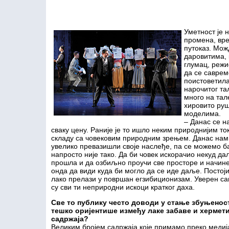
Уметност је 
промена, вре
путоказ. Мож
даровитима, 
глумац, режи
да се саврем
поистоветила
нарочитог та
много на тал
хировито руш
моделима.
– Данас се н
сваку цену. Раније је то ишло неким природнијим то
складу са човековим природним зрењем. Данас нам 
увелико превазишли своје наслеђе, па се можемо б
напросто није тако. Да би човек искорачио некуд да
прошла и да озбиљно проучи све просторе и начине
онда да види куда би могло да се иде даље. Постоји
лако прелази у површан егзибиционизам. Уверен са
су сви ти неприродни искоци кратког даха.
Све то публику често доводи у стање збуњеност
тешко оријентише између лаке забаве и хермет
садржаја?
Великим бројем садржаја које примамо преко медиј