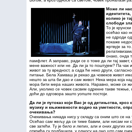
Богом, а кроз односе са светом, човек проналази ра
Може ли нас
идентитета,
колико је та
слободи зла
То је крунск
осећао као н
не одроди од
покаже недос
жртвује за т
релативизама
онако, онда 
памфлет. А заправо, ради се о томе да ли тај завет,
мене важност или не. Да ли ја то поштујем? Па чак и
живот за ту вредност, а сада ће неко други, саглас
питање. Бела Хамваш је рекао да човеков живот им
нешто за шта би
дао и сам живот. Нека мера која н
мора бити мера наших живота. Наравно, може се жив
Али, уколико се човек сасвим одрекне такве тежње,
доћи до одговора зашто уопште постоји.
Да ли је путоказ који Вас је од детињства, кроз
музику и књижевности водио ка уметности, оп
очекивања?
Очекивања никада нису у складу са оним што се на 
Осећао сам жељу да се тиме бавим, али нисам ни с
све затећи. Ту је било и лепих, али и оних других и
открића су подбацила, у односу на оно што сам очек