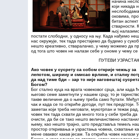
начина несло
који никада 
неслободама,
оковима, про
битан аспект
стварности. 
њој налазимо
постати слободни, у односу на њу. Када нађемо неш
нас окружује, тек тада престајемо да будемо у суко
нешто креативно, стваралачко, у чему можемо да п
од тога што човек не налази себе у ономе у чему се 
ПУТЕВИ УЗРАСТА
Ако човек у сусрету са собом открије чежњу за
лепотом, ширину и смисао врлине, и сталну по
да над тиме бди – зар то није наговештај сусрет
Богом?
Бог стално куца на врата човековог срца, али када ћ
његово семе заметнути у нашем срцу, то је тајинств
такве величине да о њему треба само ћутати. Међу
чак и када се то откриће догоди, пут тек предстоји. Т
заметак који треба неговати, мукотрпан и тежак рад,
човек тек тада схвати да много тога у себи треба да
очисти, да би се тако нешто величанствено настани
њему, као нешто трајно, што представља темељ нашег
простор откривања и узрастања човека, схватање как
мене оваквог какав јесам. Та открића човек налази у