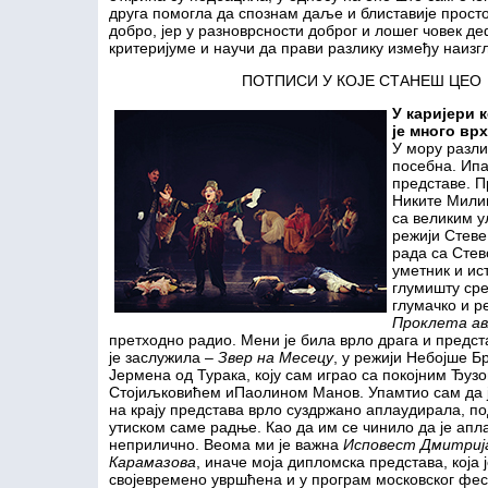
друга помогла да спознам даље и блиставије просто
добро, јер у разноврсности доброг и лошег човек д
критеријуме и научи да прави разлику између наизгл
ПОТПИСИ У КОЈЕ СТАНЕШ ЦЕО
У каријери 
је много вр
У мору разли
посебна. Ипа
представе. П
Никите Милив
са великим у
режији Стеве
рада са Стев
уметник и ист
глумишту сре
глумачко и р
Проклета ав
претходно радио. Мени је била врло драга и предст
је заслужила –
Звер на Месецу
, у режији Небојше 
Јермена од Турака, коју сам играо са покојним Ђуз
Стојиљковићем иПаолином Манов. Упамтио сам да ј
на крају представа врло суздржано аплаудирала, п
утиском саме радње. Као да им се чинило да је апл
неприлично. Веома ми је важна
Исповест Дмитриј
Карамазова
, иначе моја дипломска представа, која 
својевремено увршћена и у програм московског фе