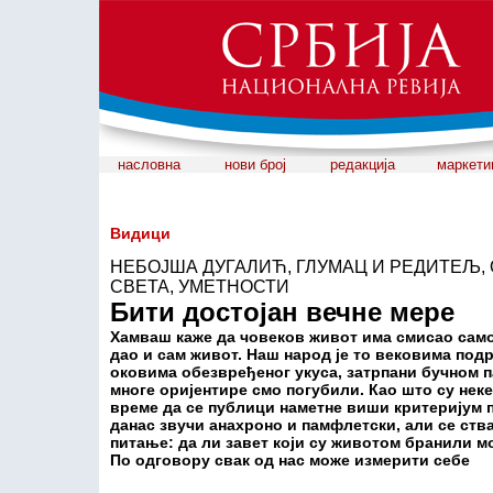
насловна
нови број
редакција
маркети
Видици
НЕБОЈША ДУГАЛИЋ, ГЛУМАЦ И РЕДИТЕЉ
СВЕТА, УМЕТНОСТИ
Бити достојан вечне мере
Хамваш каже да човеков живот има смисао само
дао и сам живот. Наш народ је то вековима подр
оковима обезвређеног укуса, затрпани бучном пап
многе оријентире смо погубили. Као што су неке
време да се публици наметне виши критеријум 
данас звучи анахроно и памфлетски, али се ства
питање: да ли завет који су животом бранили м
По одговору свак од нас може измерити себе