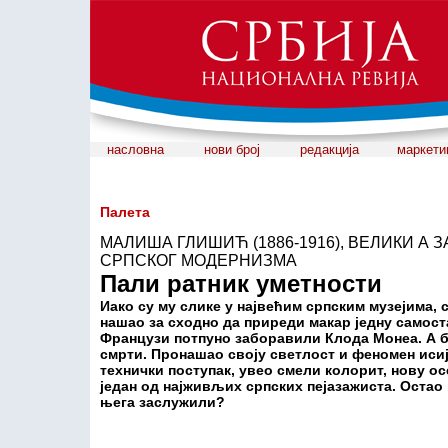
насловна
нови број
редакција
маркети
Палета
МАЛИША ГЛИШИЋ (1886-1916), ВЕЛИКИ А
СРПСКОГ МОДЕРНИЗМА
Пали ратник уметности
Иако су му слике у највећим српским музејима, 
нашао за сходно да приреди макар једну самоста
Французи потпуно заборавили Клода Монеа. А би
смрти. Пронашао своју светлост и феномен иси
технички поступак, увео смели колорит, нову ос
један од најживљих српских пејазажиста. Остао 
њега заслужили?