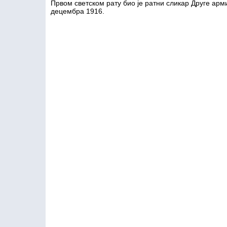
Првом светском рату био је ратни сликар Друге арми
децембра 1916.