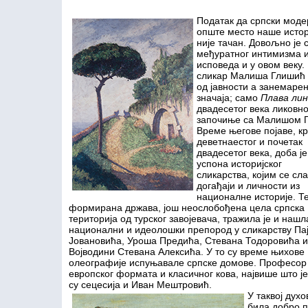
Податак да српски мод
опште место наше истор
није тачан. Довољно је 
међуратног интимизма и 
исповеда и у овом веку. 
сликар Малиша Глишић 
од јавности а занемарен
значаја; само
Плава лин
двадесетог века ликовн
започиње са Малишом Гл
Време његове појаве, кр
деветнаестог и почетак
двадесетог века, доба је
успона историјског
сликарства, којим се сл
догађаји и личности из
националне историје. Т
формирана држава, још неослобођена цела српска
територија од турског завојевача, тражила је и нашл
национални и идеолошки препород у сликарству Па
Јовановића, Уроша Предића, Стевана Тодоровића и
Војводини Стевана Алексића. У то су време њихове
олеографије испуњавале српске домове. Професор 
европског формата и класичног кова, највише што ј
су сецесија и Иван Мештровић.
У таквој дух
била добро 