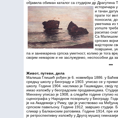
објавила обиман каталог са студијом др Драгутина 
историчара у
и тачан дату
прати тог вел
поносила; до
уметника из 
уопште треба
расипао снаг
Са Малишом 
српских војн
мајстором св
површине, ук
па и занемарена српска уметност, колико је тога вр
својим немаром и не заслужујемо, неспособни да за
***
Живот, путеви, дела
Малиша Глишић рођен је 6. новембра 1886. у Баћев
средњу школу у Београду и 1903. уписао се у прива
школу. Године 1904. насликао је Ташмајдан, своју пр
имао изложбу у београдским продавницама. Студије
Минхену уписао је 1908, а следеће године ступио н
сценографа у Народном позоришту у Београду. Годи
је на Академији у Риму, где је учествовао на Међун
српском павиљону. Године 1912. завршио студије. Б
сликар у Балканским ратовима. Године 1914, пре из
је ретроспективну изложбу у Другој мушкој гимназији