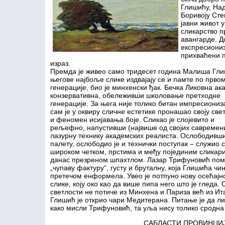
Глишићу, На
Боривоју Сте
јавни живот 
сликарство п
авангарде. Д
експресиониз
прихваћени 
израз.
Премда је живео само тридесет година Малиша Глиш
његове најбоље слике издвајају се и памте по првом
генерације, био је минхенски ђак. Бечка Ликовна ак
конзервативна, обележивши школовање претходне
генерације. За њега није толико битан импресиониз
сам је у оквиру сличне естетике пронашао своју све
и феномен исијавања боје. Сликао је слојевито и
рељефно, напустивши (највише од својих савремен
лазурну технику академских реалиста. Ослободивш
палету, ослободио је и технички поступак – служио 
широком четком, прстима и међу појединим сликар
данас презреном шпахтлом. Лазар Трифуновић по
„чупаву фактуру“, густу и бруталну, која Глишића чи
претечом енформела. Увео је потпуно нову осећајно
слике, коју око као да више пипа него што је гледа.
светлости не потиче из Минхена и Париза већ из Ит
Глишић је открио чари Медитерана. Питање је да ли
како мисли Трифуновић, та уља нису толико сродна
САБЛАСТИ ПРОВИНЦИЈ