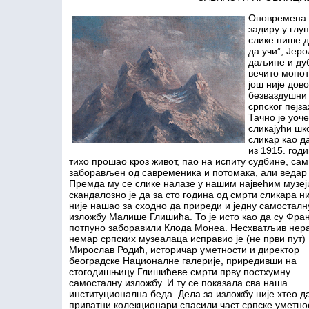
Оновремена к
задиру у глу
слике пише д
да учи”, Јер
даљине и дуб
вечито монот
још није дов
безваздушни 
српског пејза
Тачно је уоч
сликајући ш
сликар као д
из 1915. год
тихо прошао кроз живот, пао на испиту судбине, сам
заборављен од савременика и потомака, али ведар 
Премда му се слике налазе у нашим највећим музеј
скандалозно је да за сто година од смрти сликара н
није нашао за сходно да приреди и једну самосталн
изложбу Малише Глишића. То је исто као да су Фра
потпуно заборавили Клода Монеа. Несхватљив нер
немар српских музеалаца исправио је (не први пут)
Мирослав Родић, историчар уметности и директор
београдске Националне галерије, приредивши на
стогодишњицу Глишићеве смрти прву постхумну
самосталну изложбу. И ту се показала сва наша
институционална беда. Дела за изложбу није хтео да
приватни колекционари спасили част српске уметно