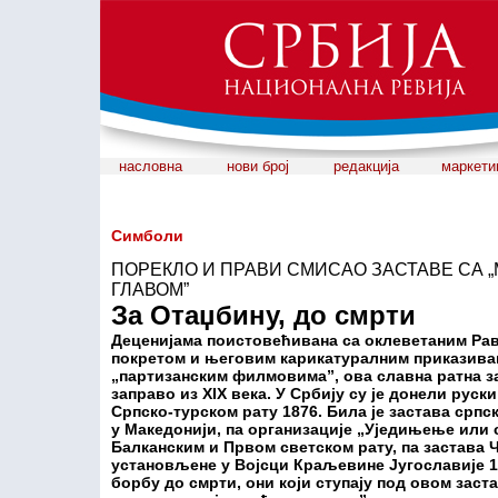
насловна
нови број
редакција
маркети
Симболи
ПОРЕКЛО И ПРАВИ СМИСАО ЗАСТАВЕ СА 
ГЛАВОМ”
За Отаџбину, до смрти
Деценијама поистовећивана са оклеветаним Ра
покретом и његовим карикатуралним приказив
„партизанским филмовима”, ова славна ратна з
заправо из XIX века. У Србију су је донели рус
Српско-турском рату 1876. Била је застава српс
у Македонији, па организације „Уједињење или 
Балканским и Првом светском рату, па застава 
установљене у Војсци Краљевине Југославије 1
борбу до смрти, они који ступају под овом зас