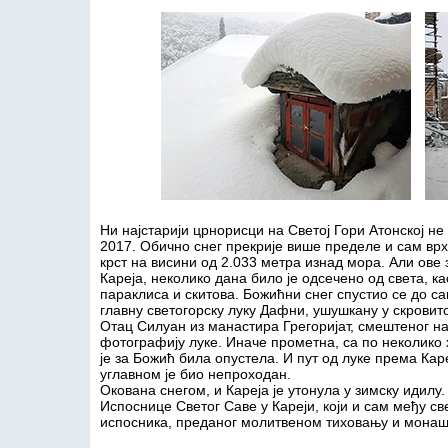
Ни најстарији црнорисци на Светој Гори Атонској не 
2017. Обично снег прекрије више пределе и сам врх
крст на висини од 2.033 метра изнад мора. Али ове
Кареја, неколико дана било је одсечено од света, к
параклиса и скитова. Божићни снег спустио се до с
главну светогорску луку Дафни, ушушкану у скровито
Отац Силуан из манастира Грегоријат, смештеног н
фотографију луке. Иначе прометна, са по неколико 
је за Божић била опустела. И пут од луке према Ка
углавном је био непроходан.
Окована снегом, и Кареја је утонула у зимску идилу
Испоснице Светог Саве у Кареји, који и сам међу с
испосника, преданог молитвеном тиховању и монаш