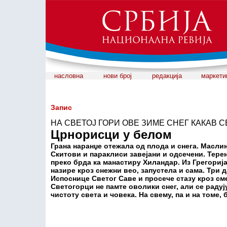
насловна
нови број
редакција
маркети
Запис
НА СВЕТОЈ ГОРИ ОВЕ ЗИМЕ СНЕГ КАКАВ 
Црнорисци у белом
Грана наранџе отежала од плода и снега. Масли
Скитови и параклиси завејани и одсечени. Терен
преко брда ка манастиру Хиландар. Из Грегорија
назире кроз снежни вео, запустела и сама. Три 
Испоснице Светог Саве и просече стазу кроз сме
Светогорци не памте оволики снег, али се радуј
чистоту света и човека. На свему, па и на томе,