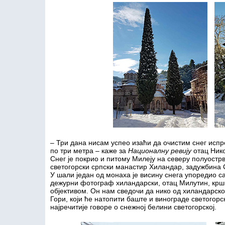
– Три дана нисам успео изаћи да очистим снег испр
по три метра – каже за
Националну ревију
отац Ник
Снег је покрио и питому Милеју на северу полуострв
светогорски српски манастир Хиландар, задужбина 
У шали један од монаха је висину снега упоредио с
дежурни фотограф хиландарски, отац Милутин, крш
објективом. Он нам сведочи да нико од хиландарског
Гори, који ће натопити баште и винограде светогор
најречитије говоре о снежној белини светогорској.