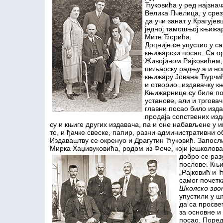
Ћуковића у ред најзнача
Велика Пчелица, у срез
да учи занат у Крагује
једној тамошњој књижа
Мите Ђорића.
Доцније се упустио у с
књижарски посао. Са о
Живојином Рајковићем, 
пиљарску радњу а и нов
књижару Јована Ћурчић
и отворио „издавачку к
Књижарнице су биле по
установе, али и трговач
главни посао било изда
продаја сопствених из
су и књиге других издавача, па и оне набављене у и
то, и ђачке свеске, папир, разни административни о
Издаваштву се окренуо и Драгутин Ћуковић. Запосл
Мирка Хаџивуковића, родом из Фоче, који јешколова
добро се раз
послове. Књ
„Рајковић и 
самог почетк
Школско зво
упустили у ш
да са просв
за основне и
посао. Поред