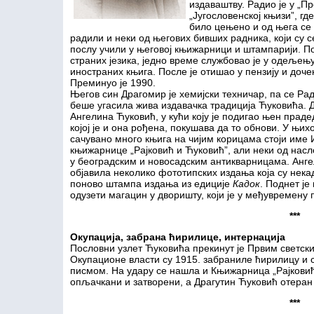
издаваштву. Радио је у „Пр
„Југословенској књизи”, гд
било цењено и од њега се
радили и неки од његових бивших радника, који су с
послу учили у његовој књижарници и штампарији. П
страних језика, једно време службовао је у одељењу
иностраних књига. После је отишао у пензију и доче
Преминуо је 1990.
Његов син Драгомир је хемијски техничар, па се Р
беше угасила жива издавачка традиција Ћуковића. Д
Ангелина Ћуковић, у кући коју је подигао њен праде
којој је и она рођена, покушава да то обнови. У њихо
сачувано много књига на чијим корицама стоји име 
књижарнице „Рајковић и Ћуковић”, али неки од насл
у београдским и новосадским антикварницама. Анге
објавила неколико фототипских издања која су нека
поново штампа издања из едиције
Кадок
. Поднет је
одузети магацин у дворишту, који је у међувремену 
***
Окупација, забрана ћирилице, интернација
Пословни узлет Ћуковића прекинут је Првим светск
Окупационе власти су 1915. забраниле ћирилицу и
писмом. На удару се нашла и Књижарница „Рајковић
опљачкани и затворени, а Драгутин Ћуковић отеран 
***