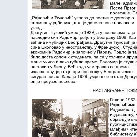
мапе, админ
После Првог 
полетније. 
„Рајковић и Ћуковић” успева да
постигне договор о
штампању уџбеника, што је донело нове послове и
углед.
Драгутин Ћуковић умро је 1929, а у пословима га је
наследио син Радомир, рођен у Београду 1908. Као
већина имућнијих Београђана, Драгутин Ћуковић је 
сина школовао у иностранству, у Француској. Студиј
економије Радомир је започео у Паризу. Пошто је т
било доста српских студената, па се у толиком друш
мање учило и лако губило време, Радомир је студиј
наставио у Лиону. Већ тада усмеравао се према
издаваштву, јер га је при повратку у Београд чекао
сигуран посао. Када је 1929. умро његов отац Драгу
он је преузео послове.
НАСТАВЉАЊЕ ПОКИ
Године 1932.
Рајковићима
Радомира Д. 
издаваштву, 
објављује ви
публицистике
млађим чита
библиотеку
К