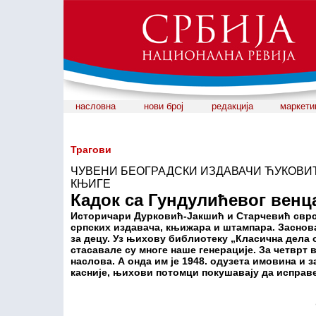
насловна
нови број
редакција
маркети
Трагови
ЧУВЕНИ БЕОГРАДСКИ ИЗДАВАЧИ ЋУКОВИ
КЊИГЕ
Кадок са Гундулићевог венц
Историчари Дурковић-Јакшић и Старчевић сврста
српских издавача, књижара и штампара. Заснов
за децу. Уз њихову библиотеку „Класична дела
стасавале су многе наше генерације. За четврт
наслова. А онда им је 1948. одузета имовина и 
касније, њихови потомци покушавају да исправе