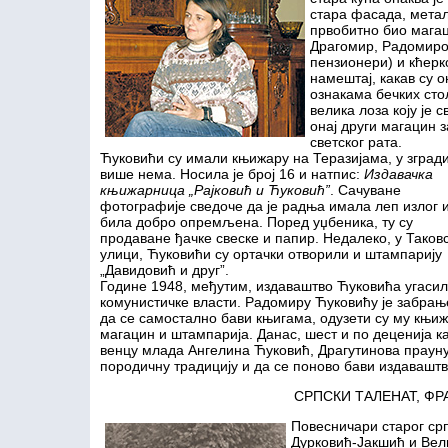
стара фасада, метал
првобитно био магац
Драгомир, Радомиро
пензионери) и кћерк
намештај, какав су 
ознакама бечких сто
велика лоза коју је 
онај други магацин 
светског рата.
Ћуковићи су имали књижару на Теразијама, у зград
више нема. Носила је број 16 и натпис:
Издавачка
књижарница „Рајковић и Ћуковић”
. Сачуване
фотографије сведоче да је радња имала леп излог 
била добро опремљена. Поред уџбеника, ту су
продаване ђачке свеске и папир. Недалеко, у Таковс
улици, Ћуковићи су ортачки отворили и штампарију
„Давидовић и друг”.
Године 1948, међутим, издаваштво Ћуковића угасил
комунистичке власти. Радомиру Ћуковићу је забра
да се самостално бави књигама, одузети су му књиж
магацин и штампарија. Данас, шест и по деценија ка
венцу млада Ангелина Ћуковић, Драгутинова прауну
породичну традицију и да се поново бави издавашт
СРПСКИ ТАЛЕНАТ, ФР
Повесничари старог ср
Дурковић-Јакшић и Вел