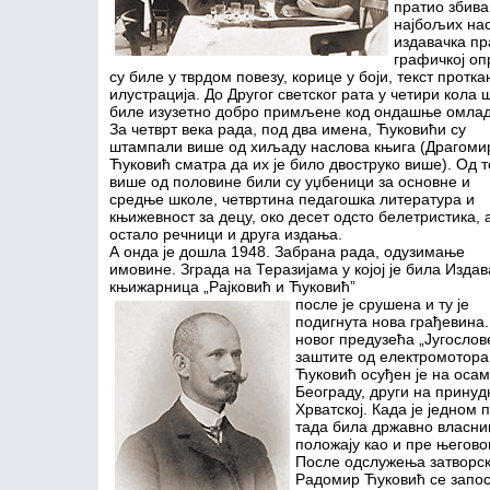
пратио збива
најбољих на
издавачка пр
графичкој оп
су биле у тврдом повезу, корице у боји, текст прот
илустрација. До Другог светског рата у четири кола
биле изузетно добро примљене код ондашње омлад
За четврт века рада, под два имена, Ћуковићи су
штампали више од хиљаду наслова књига (Драгоми
Ћуковић сматра да их је било двоструко више). Од т
више од половине били су уџбеници за основне и
средње школе, четвртина педагошка литература и
књижевност за децу, око десет одсто белетристика, 
остало речници и друга издања.
А онда је дошла 1948. Забрана рада, одузимање
имовине. Зграда на Теразијама у којој је била Издав
књижарница „Рајковић и Ћуковић”
п
осле је срушена и ту је
подигнута нова грађевина.
новог предузећа „Југослов
заштите од електромотора
Ћуковић осуђен је на осам
Београду, други на принуд
Хрватској. Када је једном 
тада била државно власни
положају као и пре његово
После одслужења затворск
Радомир Ћуковић се запос