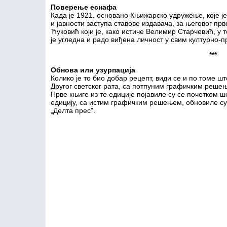
Поверење еснафа
Када је 1921. основано Књижарско удружење, које ј
и јавности заступа ставове издавача, за његовог пр
Ћуковић који је, како истиче Велимир Старчевић, у
је угледна и радо виђена личност у свим културно-
***
Обнова или узурпација
Колико је то био добар рецепт, види се и по томе ш
Другог светског рата, са потпуним графичким реше
Прве књиге из те едиције појавиле су се почетком ш
едицију, са истим графичким решењем, обновиле су 
„Делта прес”.