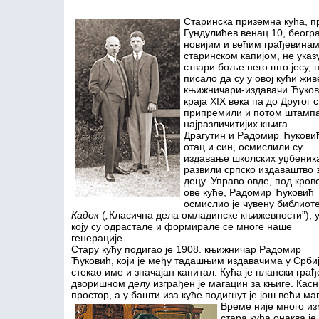
Старинска приземна кућа, п
Гундулићев венац 10, беогр
новијим и већим грађевинам
старинском капијом, не указу
ствари боље него што јесу, н
писало да су у овој кући жи
књижничари-издавачи Ћуковић
краја XIX века па до Другог 
припремили и потом штампа
најразличитијих књига.
Драгутин и Радомир Ћукови
отац и син, осмислили су
издавање школских уџбеник
развили српско издаваштво 
децу. Управо овде, под кров
ове куће, Радомир Ћуковић
осмислио је чувену библиот
Кадок
(„Класична дела омладинске књижевности”), у
коју су одрастале и формирале се многе наше
генерације.
Стару кућу подигао је 1908. књижничар Радомир
Ћуковић, који је међу тадашњим издавачима у Срби
стекао име и значајан капитал. Кућа је плански гра
дворишном делу изграђен је магацин за књиге. Касни
простор, а у башти иза куће подигнут је још већи ма
Време није много из
стара кућа онаква је