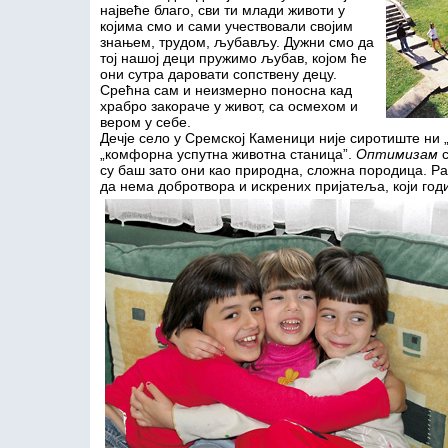
највеће благо, сви ти млади животи у
којима смо и сами учествовали својим
знањем, трудом, љубављу. Дужни смо да
тој нашој деци пружимо љубав, којом ће
они сутра даровати сопствену децу.
Срећна сам и неизмерно поносна кад
храбро закораче у живот, са осмехом и
вером у себе.
Дечје село у Сремској Каменици није сиротиште ни „
„комфорна успутна животна станица”.
Оптимизам
с
су баш зато они као природна, сложна породица. Ра
да нема добротвора и искрених пријатеља, који го