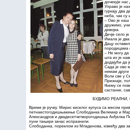
дочекује нас
Управо је на
гуркају два 
неба, чак су 
– Ово је наш
дружимо, учи
девојка.
Дечје село ј
Имала је два
Дацу оставил
породицама с
– Не могу да
шта их је на
додајући да 
Сада је ово м
немам други
Воли све у Се
Признаје, тол
Њему се пов
састанке, сав
БУДИМО РЕАЛНИ,
Време је ручку. Мирис киселог купуса са месом приву
петнаестогодишњакиње Слободанка Велемир и Мар
Александров и двадесетчетворогодишња Анђелка Петр
пуни тањири зачас испразнили.
Слободанка, пореклом из Младенова, између два зал