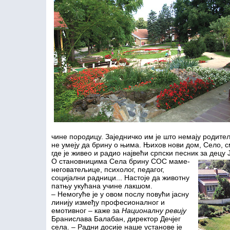
чине породицу. Заједничко им је што немају родитеље
не умеју да брину о њима. Њихов нови дом, Село, с
где је живео и радио највећи српски песник за децу 
О становницима Села брину СОС маме-
неговатељице, психолог, педагог,
социјални радници... Настоје да животну
патњу укућана учине лакшом.
– Немогуће је у овом послу повући јасну
линију између професионалног и
емотивног – каже за
Националну ревију
Бранислава Балабан, директор Дечјег
села. – Радни досије наше установе је