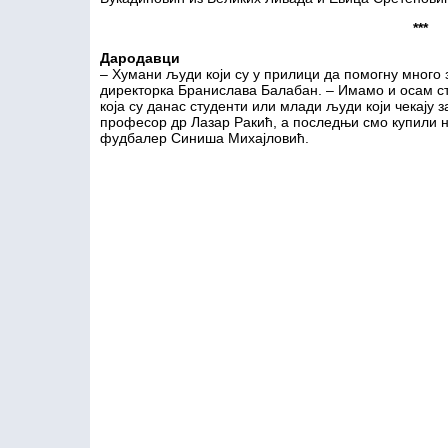
***
Дародавци
– Хумани људи који су у прилици да помогну много 
директорка Бранислава Балабан. – Имамо и осам ст
која су данас студенти или млади људи који чекају 
професор др Лазар Ракић, а последњи смо купили н
фудбалер Синиша Михајловић.