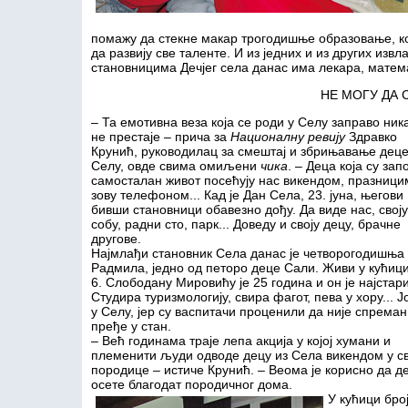
помажу да стекне макар трогодишње образовање, код
да развију све таленте. И из једних и из других и
становницима Дечјег села данас има лекара, матема
НЕ МОГУ ДА 
– Та емотивна веза која се роди у Селу заправо ник
не престаје – прича за
Националну ревију
Здравко
Крунић, руководилац за смештај и збрињавање деце
Селу, овде свима омиљени
чика
. – Деца која су зап
самосталан живот посећују нас викендом, празници
зову телефоном... Кад је Дан Села, 23. јуна, његови
бивши становници обавезно дођу. Да виде нас, своју
собу, радни сто, парк... Доведу и своју децу, брачне
другове.
Најмлађи становник Села данас је четворогодишња
Радмила, једно од петоро деце Сали. Живи у кућици
6. Слободану Мировићу је 25 година и он је најстари
Студира туризмологију, свира фагот, пева у хору... Ј
у Селу, јер су васпитачи проценили да није спреман
пређе у стан.
– Већ годинама траје лепа акција у којој хумани и
племенити људи одводе децу из Села викендом у св
породице – истиче Крунић. – Веома је корисно да д
осете благодат породичног дома.
У кућици број