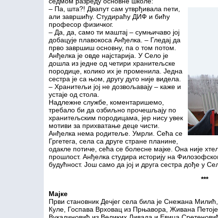
седмом разреду основне школе:
– Па, шта?! Двапут сам утврђивала пети,
али завршићу. Студираћу ДИФ и бићу
професор физичког.
– Да, да, само ти маштај – сумњичаво јој
добацује плавокоса Анђелка. – Гледај да
прво завршиш основну, па о том потом.
Анђелка је овде најстарија. У Село је
дошла из једне од четири хранитељске
породице, колико их је променила. Једна
сестра је са њом, другу дуго није видела.
– Хранитељи јој не дозвољавају – каже и
устаје од стола.
Надлежне службе, коментаришемо,
требало би да озбиљно прочешљају по
хранитељским породицама, јер нису увек
мотиви за прихвaтање деце чисти.
Анђелка нема родитеље. Умрли. Сећа се
Гргетега, села са друге стране планине,
одакле потиче, сећа се болесне мајке. Она није хтела
прошлост. Анђелка студира историју на Филозофском
будућност. Још само да јој и друга сестра дође у Сел
***
Мајке
Први становник Дечјег села била је Снежана Милић
Куле, Госпава Врховац из Прњавора, Живана Петој
Вукадиновић из Великих Ливада и Евица Сретенови