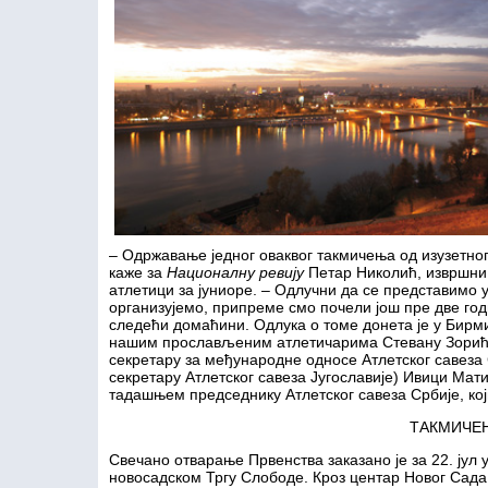
– Одржавање једног оваквог такмичења од изузетног ј
каже за
Националну ревију
Петар Николић, извршни
атлетици за јуниоре. – Одлучни да се представимо 
организујемо, припреме смо почели још пре две го
следећи домаћини. Одлука о томе донета је у Бирми
нашим прослављеним атлетичарима Стевану Зорићу
секретару за међународне односе Атлетског савез
секретару Атлетског савеза Југославије) Ивици Мат
тадашњем председнику Атлетског савеза Србије, кој
ТАКМИЧЕ
Свечано отварање Првенства заказано је за 22. јул у
новосадском Тргу Слободе. Кроз центар Новог Сад