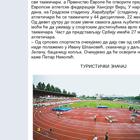
сви такмичари, а Првенство Европе ће отворити пр
Европске атлетске федерације Хансјорг Вирц. У на
дана, на Градском стадиону „Карађорђе” (стадиону 
атлетичари ће се такмичити у 44 дисциплине, 22 же
Од девет ујутру до осам увече свакога дана љубите
моћи ће да уживају у спортским достигнућима врло
такмичара. Част да представљају Србију имаће 27 
атлетичара.
– Од српских спортиста очекујемо да дају све од себ
наде полажемо у Ивану Шпановић, скакачицу у даљ,
Јелачу, бацачицу копља. Очекујемо да ће освојити 
каже Петар Николић.
ТУРИСТИЧКИ ЗНАЧАЈ