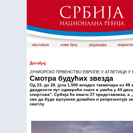
насловна
нови број
редакција
маркети
Догађај
ЈУНИОРСКО ПРВЕНСТВО ЕВРОПЕ У АТЛЕТИЦИ У
Смотра будућих звезда
Од 23. до 26. јула 1.500 младих такмичара из 48
двадесети пут одмериће снаге и умећа у 44 ди
спортова”. Србија ће имати 27 представника, а 
све да буде врхунски домаћин и репрезентује з
светлу