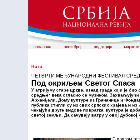
насловна
нови број
редакција
маркети
Нити
ЧЕТВРТИ МЕЂУНАРОДНИ ФЕСТИВАЛ СРЕД
Под окриљем Светог Спаса
У атријуму старе цркве, изнад града који је био
средњег века огласио се музиком. Захваљујућ
Арханђели, Дому културе из Грачанице и Фонда
публика стигли су из свих српских крајева и из 
чекајући друге видове повратка, култура је доб
светој земљи. Да сачувају ватру у овој дубокој
С правом га з