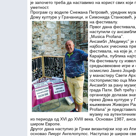
је започето треба да наставимо на корист свих који 
уметност.
Програм су водиле Снежана Петровић, уредник муз
Дому културе у Грачаници, и Симонида Станковић,
на фестивалу.
Првог дана фестивала, 
наступили су ансамбли
„Musica Profana”.
Ансамбл „Медимус” је
најбољих учесника пр
фестивала, на које је,
Карајића, публика најт
На фестивалу су извел
средњовековне игре и 
осмислио Јанез Јоциф.
у манастиру Свети Арх
гостопримство оца Мих
Ансамбл за рану музику
града Пати. Већ трећу
организује долазак зн
преко Дома културе у Г
књижевник Живојин Рак
Profana” је представи
музику на аутентични
из периода од XVI до XVIII века. Основан 1987, анс
широм Европе.
Другог дана наступио је Грчки византијски хор из Ати
основао Ликург Ангелопулос. Наступао је широм све