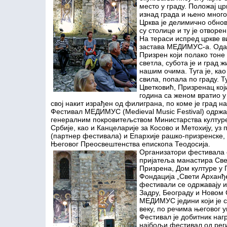
место у граду. Положај цр
изнад града и њено много
Црква је делимично обно
су столице и ту је отворе
На тераси испред цркве в
застава МЕДИМУС-а. Ода
Призрен који полако тоне 
светла, субота је и град ж
нашим очима. Туга је, ка
свила, попала по граду. 
Цветковић, Призренац кој
година са женом вратио у
свој накит израђен од филиграна, по коме је град на
Фестивал МЕДИМУС (Medieval Music Festival) oдржа
генералним покровитељством Министарства култу
Србије, као и Канцеларије за Косово и Метохију, уз
(партнер фестивала) и Епархије рашко-призренске,
Његовог Преосвештенства епископа Теодосија.
Организатори фестивала 
пријатеља манастира Све
Призрена, Дом културе у 
Фондација „Свети Арханђ
фестивали се одржавају и
Задру, Београду и Новом С
МЕДИМУС једини који је 
веку, по речима његовог 
Фестивал је добитник нагр
најбољи фестивал од реги