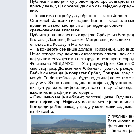
Публика и извођачи су у овом простору остварили т
присну везу, уз јак осећај да смо сви заједно у сред
веку.
– Човек има потребу да дође опет – каже Јелена
Станковић-Јанковић из Бајине Баште. – Осећали см
привилеговано, као да смо припадници српске
средњовековне властеле.
Публика је дошла из свих крајева Србије: из Београд
Ваљева, Лознице, Косовске Митровице, из српских
енклава на Косову и Метохији.
– На концерте све више долазе Призренци, што је д
Нема отпора код локалних косовских власти, чак се 
појединим случајевима остварује и нека врста сара
Фестивала МЕДИМУС... – У атријуму Цркве Светог С
смо свој град. Долазе нам Албанци, Турци, странци.
Бабић сматра да је повратак Срба у Призрен, град 
могућ. То би требало да буде подстицај да се тиме 
да утичу. За петнаест година постојања, Друштво м
низ културних манифестација, као што су „Спасовд
школа калиграфије и историје...
– Одушевио ме је амбијент, положај цркве. Одушеви
византијски хор. Најјачи утисак на мене је оставила
Богородици Љевишкој, у граду у коме живи седамн
из Никшића.
У публици је
Величковић и
фестивал из
– Било ми је