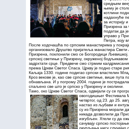
средњем веку
њему је стол
котлини подн
надахнуће пе
за историју и
Призрена за 
податак да ј
управо у При
Петра, коју 
После ходочашћа по српским манастирима у покрајин
организовало Друштво пријатеља манастира Свети 
Призрена, поклонили смо се Богородици Љевишкој. У
српској светињи у Призрену, окруженој бодљикавом
задрхтати срце. Предвече смо стрмим калдрмисани
према Цркви Светог Спаса. Цркву је подно старе ри
Каљаја 1330. године подигао српски властелин Мла
Кроз векове је, као све српске светиње, више пута 
обнављана. И у погрому 2004. године је пострадала.
спаљено све што је српско у Призрену и околини.
Тамо, око Цркве Светог Спаса, одвијали су се прогр
овогодишњег Фестивала
четвртог, од 23. до 25. ав
настао из љубави и ентуз
су из Призрена морали да
никада дозволили да При
изгубљен. Хтели су да ож
сачувају српско постојање
окупљања нису случајно 