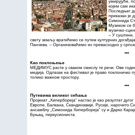
умирујуће, п
којем сам ика
Последњег да
приказан је д
Симонида Ст
Музиком се б
музичко-сце
– У суштини, 
свету земљу вратићемо се путем културних догађај
Панчева. – Организоваћемо их превасходно у српск
***
Као поклоњење
МЕДИМУС расте у сваком смислу те речи. Ове годин
медија. Одлазак на фестивал је право поклоничко 
толико важном простору.
***
Путевима великог сећања
Пројекат „Хипербореја” настао је као резултат дуг
Европе, Балкана, Скандинавије, Русије, нарочито С
ансамблу „Симонида Хипербореја” су и Дарко Караји
Буњац, перкусиониста.