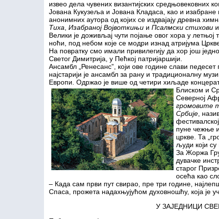
извео дела чувених византијских средњовековних к
Јована Кукузеља и Јована Кладаса, као и изабране
анонимних аутора од којих се издвајају древна хим
Тиха
,
Изабраној Војвоткињи
и
Псалмски стихови
и
Велики је доживљај чути појање овог хора у летњој т
ноћи, под небом које се модри изнад атријума Цркв
На повратку смо имали привилегију да хор још једн
Светог Димитрија, у Пећкој патријаршији.
Ансамбл „Ренесанс”, који ове године слави педесет 
најстарији је ансамбл за рану и традиционалну музик
Европи. Одржао је више од четири
хиљаде концерат
Блиском и Ср
Северној Аф
громовите т
Србије
, нази
фестивалској
пуне чежње и
цркве. Та „г
људи који су
За Жоржа Гру
дувачке инст
старог Призр
осећа као сл
– Када сам први пут свирао, пре три године, најлеп
Спаса, прожета надахњујућом духовношћу, која је у
У ЗАЈЕДНИЦИ СВ