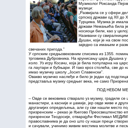
Музиколог Роксанда Пејов
музици:
„Развијала се у сфери де
српској држави од XII до 
Турцима. Музика је имала 
држави Немањића била је 
носиоци били, као у целој
Називани су свиралницим
Душан, који је на свом по
заједно са имањем и раз
свечаних пригода.”
У српским средњовековним списима из 1355. помиње
трговима Дубровника. На крунисању цара Душана у 
коло
. Уз игру
Косачи
, која је била популарна на цар
га лаутари и бубњари. И тако кроз столећа, све до 
имао музичку школу „Јосип Славенски”.
Овакво музичко наслеђе и било је један од подстицај
представља музику средњег века, не само Призрена
ПОД НЕБОМ МЕ
– Овде се вековима стварало уз музику, градиле се 
манастири, а касније и џамије, јер овде живе и друг
другачијих опредељења, али су сви нашли место по
призренским – рекао је Његово Преосвештенство е
призренски Теодосије, отварајући Фестивал МЕДИМ
православнима је да оно што су наши преци створи
и сачували, учинимо живим местима молитве и песме