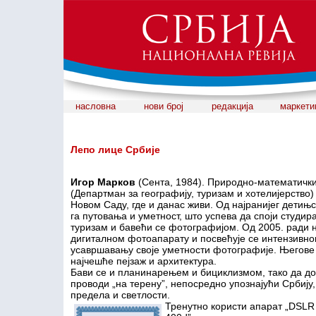
насловна
нови број
редакција
маркети
Лепо лице Србије
Игор Марков
(Сента, 1984). Природно-математичк
(Департман за географију, туризам и хотелијерство)
Новом Саду, где и данас живи. Од најранијег детињс
га путовања и уметност, што успева да споји студир
туризам и бавећи се фотографијом. Од 2005. ради 
дигиталном фотоапарату и посвећује се интензивно
усавршавању своје уметности фотографије. Његове
најчешће пејзаж и архитектура.
Бави се и планинарењем и бициклизмом, тако да д
проводи „на терену”, непосредно упознајући Србију,
предела и светлости.
Тренутно користи апарат „DSL