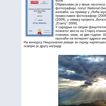
400d”.
Објављивао је у више часописа 
фотографији, попут
National Ge
изложби, на пример у „Ноћи муз
православне фотографије (2008
(2009), у оквиру пројекта „Богат
„Егзиту” 2008).
У сарадњи са својим факултето
познатог места на Старој плани
планира, каже, за две године.
пронаћи на интернет адреси ww
На конкурсу
Националне ревије
за серију најлепших
освојио је другу награду.